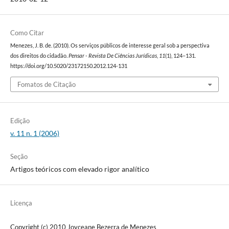
Como Citar
Menezes, J. B. de. (2010). Os serviços públicos de interesse geral sob a perspectiva
dos direitos do cidadão.
Pensar - Revista De Ciências Jurídicas
,
11
(1), 124–131.
https://doi.org/10.5020/23172150.2012.124-131
Fomatos de Citação
Edição
v. 11 n. 1 (2006)
Seção
Artigos teóricos com elevado rigor analítico
Licença
Copyright (c) 2010 Joyceane Bezerra de Menezes