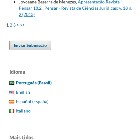
Joyceane Bezerra de Menezes,
Apresentação Revista
Pensar 18.2
,
Pensar - Revista de Ciências Jurídicas: v. 18 n.
2 (2013)
1
2
3
>
>>
Enviar Submissão
Idioma
Português (Brasil)
English
Español (España)
Italiano
Mais Lidos