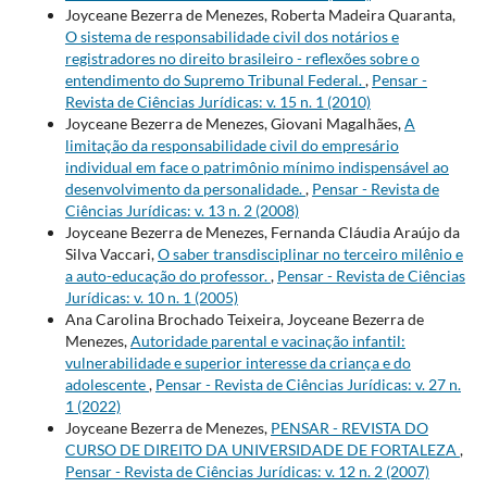
Joyceane Bezerra de Menezes, Roberta Madeira Quaranta,
O sistema de responsabilidade civil dos notários e
registradores no direito brasileiro - reflexões sobre o
entendimento do Supremo Tribunal Federal.
,
Pensar -
Revista de Ciências Jurídicas: v. 15 n. 1 (2010)
Joyceane Bezerra de Menezes, Giovani Magalhães,
A
limitação da responsabilidade civil do empresário
individual em face o patrimônio mínimo indispensável ao
desenvolvimento da personalidade.
,
Pensar - Revista de
Ciências Jurídicas: v. 13 n. 2 (2008)
Joyceane Bezerra de Menezes, Fernanda Cláudia Araújo da
Silva Vaccari,
O saber transdisciplinar no terceiro milênio e
a auto-educação do professor.
,
Pensar - Revista de Ciências
Jurídicas: v. 10 n. 1 (2005)
Ana Carolina Brochado Teixeira, Joyceane Bezerra de
Menezes,
Autoridade parental e vacinação infantil:
vulnerabilidade e superior interesse da criança e do
adolescente
,
Pensar - Revista de Ciências Jurídicas: v. 27 n.
1 (2022)
Joyceane Bezerra de Menezes,
PENSAR - REVISTA DO
CURSO DE DIREITO DA UNIVERSIDADE DE FORTALEZA
,
Pensar - Revista de Ciências Jurídicas: v. 12 n. 2 (2007)