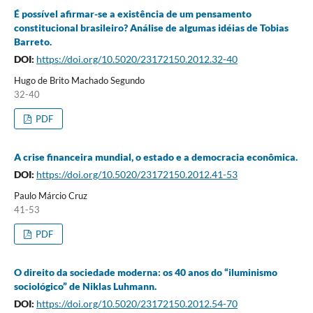
É possível afirmar-se a existência de um pensamento
constitucional brasileiro? Análise de algumas idéias de Tobias
Barreto.
DOI:
https://doi.org/10.5020/23172150.2012.32-40
Hugo de Brito Machado Segundo
32-40
PDF
A crise financeira mundial, o estado e a democracia econômica.
DOI:
https://doi.org/10.5020/23172150.2012.41-53
Paulo Márcio Cruz
41-53
PDF
O direito da sociedade moderna: os 40 anos do “iluminismo
sociológico” de Niklas Luhmann.
DOI:
https://doi.org/10.5020/23172150.2012.54-70