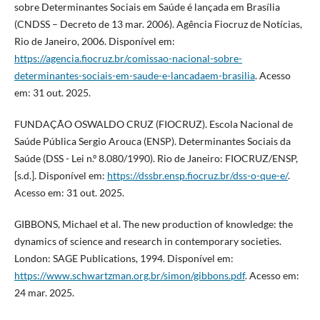
sobre Determinantes Sociais em Saúde é lançada em Brasília
(CNDSS – Decreto de 13 mar. 2006). Agência Fiocruz de Notícias,
Rio de Janeiro, 2006. Disponível em:
https://agencia.fiocruz.br/comissao-nacional-sobre-
determinantes-sociais-em-saude-e-lancadaem-brasilia
. Acesso
em: 31 out. 2025.
FUNDAÇÃO OSWALDO CRUZ (FIOCRUZ). Escola Nacional de
Saúde Pública Sergio Arouca (ENSP). Determinantes Sociais da
Saúde (DSS - Lei n.º 8.080/1990). Rio de Janeiro: FIOCRUZ/ENSP,
[s.d.]. Disponível em:
https://dssbr.ensp.fiocruz.br/dss-o-que-e/
.
Acesso em: 31 out. 2025.
GIBBONS, Michael et al. The new production of knowledge: the
dynamics of science and research in contemporary societies.
London: SAGE Publications, 1994. Disponível em:
https://www.schwartzman.org.br/simon/gibbons.pdf
. Acesso em:
24 mar. 2025.