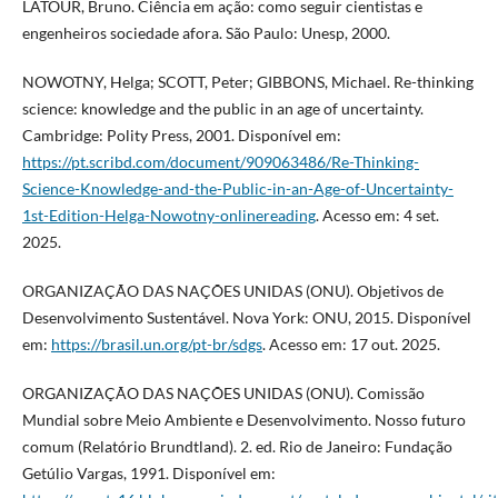
LATOUR, Bruno. Ciência em ação: como seguir cientistas e
engenheiros sociedade afora. São Paulo: Unesp, 2000.
NOWOTNY, Helga; SCOTT, Peter; GIBBONS, Michael. Re-thinking
science: knowledge and the public in an age of uncertainty.
Cambridge: Polity Press, 2001. Disponível em:
https://pt.scribd.com/document/909063486/Re-Thinking-
Science-Knowledge-and-the-Public-in-an-Age-of-Uncertainty-
1st-Edition-Helga-Nowotny-onlinereading
. Acesso em: 4 set.
2025.
ORGANIZAÇÃO DAS NAÇÕES UNIDAS (ONU). Objetivos de
Desenvolvimento Sustentável. Nova York: ONU, 2015. Disponível
em:
https://brasil.un.org/pt-br/sdgs
. Acesso em: 17 out. 2025.
ORGANIZAÇÃO DAS NAÇÕES UNIDAS (ONU). Comissão
Mundial sobre Meio Ambiente e Desenvolvimento. Nosso futuro
comum (Relatório Brundtland). 2. ed. Rio de Janeiro: Fundação
Getúlio Vargas, 1991. Disponível em: