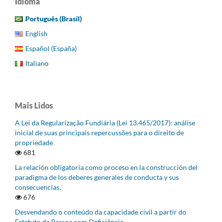
Idioma
Português (Brasil)
English
Español (España)
Italiano
Mais Lidos
A Lei da Regularização Fundiária (Lei 13.465/2017): análise
inicial de suas principais repercussões para o direito de
propriedade
681
La relación obligatoria como proceso en la construcción del
paradigma de los deberes generales de conducta y sus
consecuencias.
676
Desvendando o conteúdo da capacidade civil a partir do
Estatuto da Pessoa com Deficiência