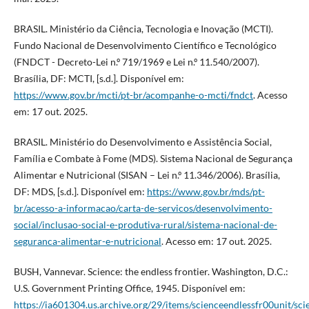
BRASIL. Ministério da Ciência, Tecnologia e Inovação (MCTI).
Fundo Nacional de Desenvolvimento Científico e Tecnológico
(FNDCT - Decreto-Lei n.º 719/1969 e Lei n.º 11.540/2007).
Brasília, DF: MCTI, [s.d.]. Disponível em:
https://www.gov.br/mcti/pt-br/acompanhe-o-mcti/fndct
. Acesso
em: 17 out. 2025.
BRASIL. Ministério do Desenvolvimento e Assistência Social,
Família e Combate à Fome (MDS). Sistema Nacional de Segurança
Alimentar e Nutricional (SISAN – Lei n.º 11.346/2006). Brasília,
DF: MDS, [s.d.]. Disponível em:
https://www.gov.br/mds/pt-
br/acesso-a-informacao/carta-de-servicos/desenvolvimento-
social/inclusao-social-e-produtiva-rural/sistema-nacional-de-
seguranca-alimentar-e-nutricional
. Acesso em: 17 out. 2025.
BUSH, Vannevar. Science: the endless frontier. Washington, D.C.:
U.S. Government Printing Office, 1945. Disponível em:
https://ia601304.us.archive.org/29/items/scienceendlessfr00unit/sci