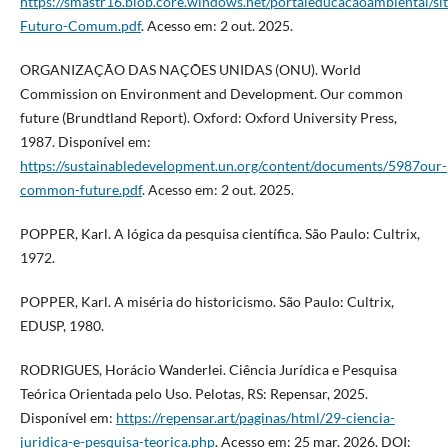
https://smastr16.blob.core.windows.net/portaleducacaoambiental/s
Futuro-Comum.pdf
. Acesso em: 2 out. 2025.
ORGANIZAÇÃO DAS NAÇÕES UNIDAS (ONU). World
Commission on Environment and Development. Our common
future (Brundtland Report). Oxford: Oxford University Press,
1987. Disponível em:
https://sustainabledevelopment.un.org/content/documents/5987our-
common-future.pdf
. Acesso em: 2 out. 2025.
POPPER, Karl. A lógica da pesquisa científica. São Paulo: Cultrix,
1972.
POPPER, Karl. A miséria do historicismo. São Paulo: Cultrix,
EDUSP, 1980.
RODRIGUES, Horácio Wanderlei. Ciência Jurídica e Pesquisa
Teórica Orientada pelo Uso. Pelotas, RS: Repensar, 2025.
Disponível em:
https://repensar.art/paginas/html/29-ciencia-
juridica-e-pesquisa-teorica.php
. Acesso em: 25 mar. 2026. DOI: