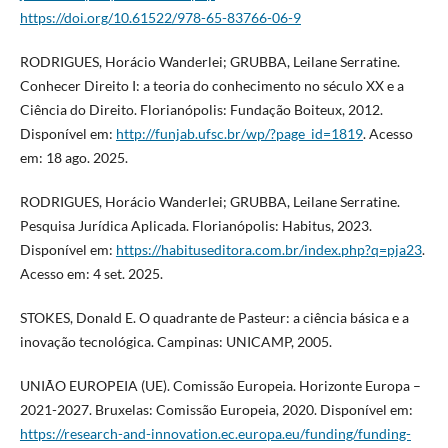
https://doi.org/10.61522/978-65-83766-06-9
RODRIGUES, Horácio Wanderlei; GRUBBA, Leilane Serratine.
Conhecer Direito I: a teoria do conhecimento no século XX e a
Ciência do Direito. Florianópolis: Fundação Boiteux, 2012.
Disponível em:
http://funjab.ufsc.br/wp/?page_id=1819
. Acesso
em: 18 ago. 2025.
RODRIGUES, Horácio Wanderlei; GRUBBA, Leilane Serratine.
Pesquisa Jurídica Aplicada. Florianópolis: Habitus, 2023.
Disponível em:
https://habituseditora.com.br/index.php?q=pja23
.
Acesso em: 4 set. 2025.
STOKES, Donald E. O quadrante de Pasteur: a ciência básica e a
inovação tecnológica. Campinas: UNICAMP, 2005.
UNIÃO EUROPEIA (UE). Comissão Europeia. Horizonte Europa –
2021-2027. Bruxelas: Comissão Europeia, 2020. Disponível em:
https://research-and-innovation.ec.europa.eu/funding/funding-