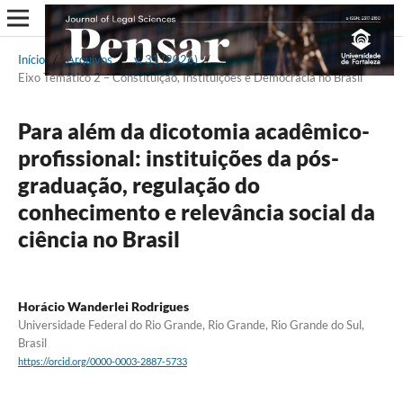
Início
/
Arquivos
/
v. 31 (2026)
/
Eixo Temático 2 – Constituição, Instituições e Democracia no Brasil
Para além da dicotomia acadêmico-
profissional: instituições da pós-
graduação, regulação do
conhecimento e relevância social da
ciência no Brasil
Horácio Wanderlei Rodrigues
Universidade Federal do Rio Grande, Rio Grande, Rio Grande do Sul,
Brasil
https://orcid.org/0000-0003-2887-5733