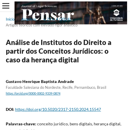
Início
/
Arquivos
/
v. 29 n. 4 (2024)
/
Artigos teóricos com elevado rigor analítico
Análise de Institutos do Direito a
partir dos Conceitos Jurídicos: o
caso da herança digital
Gustavo Henrique Baptista Andrade
Faculdade Salesiana do Nordeste, Recife, Pernambuco, Brasil
https://orcid.org/0000-0002-9339-0874
DOI:
https://doi.org/10.5020/2317-2150.2024.15547
Palavras-chave:
conceito jurídico, bens digitais, herança digital,