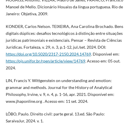
Manoel de Mello. Dicionário Houaiss da língua portuguesa. Rio de
Janeiro: Objetiva, 2009.
KONDER, Carlos Nelson. TEIXEIRA, Ana Carolina Brochado. Bens
digitais dúplices: desafios tecnológicos à distinção entre situações
jurídicas patrimoniais e existenciais. Pensar – Revista de Ciências
Jurídicas. Fortaleza, v. 29, n. 3, p.1-12, jul./set. 2024. DOI:
https://doi.org/10.5020/2317-2150.2024.14769
. Disponível em:
https://ojs.unifor.br/rpen/article/view/14769
. Acesso em: 05 out.
2024.
LIN, Francis Y. Wittgenstein on understanding and emotion:
grammar and methods. Journal for the History of Analytical
Philosophy, Irvine, v. 9, n. 4, p. 1-16, apr. 2021. Disponível em:
www.jhaponline.org . Acesso em: 11 set. 2024.
LÔBO, Paulo. Direito civil: parte geral. 13.ed. São Paulo:
SaraivaJur, 2024. v. 1.