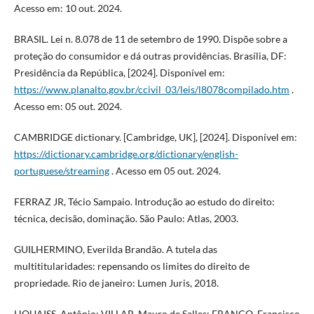
Acesso em: 10 out. 2024.
BRASIL. Lei n. 8.078 de 11 de setembro de 1990. Dispõe sobre a
proteção do consumidor e dá outras providências. Brasília, DF:
Presidência da República, [2024]. Disponível em:
https://www.planalto.gov.br/ccivil_03/leis/l8078compilado.htm
.
Acesso em: 05 out. 2024.
CAMBRIDGE dictionary. [Cambridge, UK], [2024]. Disponível em:
https://dictionary.cambridge.org/dictionary/english-
portuguese/streaming
. Acesso em 05 out. 2024.
FERRAZ JR, Técio Sampaio. Introdução ao estudo do direito:
técnica, decisão, dominação. São Paulo: Atlas, 2003.
GUILHERMINO, Everilda Brandão. A tutela das
multititularidades: repensando os limites do direito de
propriedade. Rio de janeiro: Lumen Juris, 2018.
HOUAISS, Antônio; VILLAR, Mauro de Salles; FRANCO, Francisco