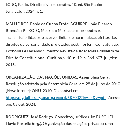
LÔBO, Paulo. Direito civil: sucessões. 10. ed. São Paulo:
SaraivaJur, 2024. v. 1.
MALHEIROS, Pablo da Cunha Frota; AGUIRRE, João Ricardo
Brandão; PEIXOTO, Maurício Muriack de Fernandes e.
Transmissibilidade do acervo digital de quem falece: efeitos dos
direitos da personalidade projetados post mortem. Constituição,
Economia e Desenvolvimento: Revista da Academia Brasileira de
Direito Constitucional, Curitiba, v. 10, n. 19, p. 564-607, jul./dez.
2018.
ORGANIZAÇÃO DAS NAÇÕES UNIDAS. Assembleia Geral.
Resolução adotada pela Assembleia Geral em 28 de julho de 2010.
[Nova Iorque]: ONU, 2010. Disponível em:
https://digitallibrary.un.org/record/687002?ln=en&v=pdf
. Acesso
em: 05 out. 2024.
RODRIGUEZ, José Rodrigo. Conceitos jurídicos. In: PÜSCHEL,
Flavia Portella (org.). Organização das relações privadas: uma