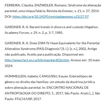
FERREIRA, Cláudia; ENZWEILER, Romano. Síndrome da alienação
parental, uma iníqua falácia. Revista da Esmesc, v. 21, n. 27, 2014.
DOI:
https://doi.org/10.14295/revistadaesmesc.v21i27.97
GARDNER, R. A. Recent trends in divorce and custody litigation.
Academy Forum, v. 29, n. 2, p. 3-7, 1985.
GARDNER, R. A. Does DSM-IV Have Equivalents for the Parental
Alienation Syndrome (PAS) Diagnosis? [S. l.]: [s. n.], 2002. Artigo
não publicado. Aceito para publicação. Disponível em:
http://www.fact.on.ca/Info/pas/gard02e.htm
. Acesso em: 10 maio
2024.
HÜMMELGEN, Isabela; CANGUSSU, Kauan. Estereótipos de
gênero no direito das famílias: um estudo da doutrina jurídica
sobre alienação parental. In: ENCONTRO NACIONAL DE
ANTROPOLOGIA DO DIREITO, 5., 2017, São Paulo. Anais [...]. São
Paulo: FFLCH/USP, 2017.