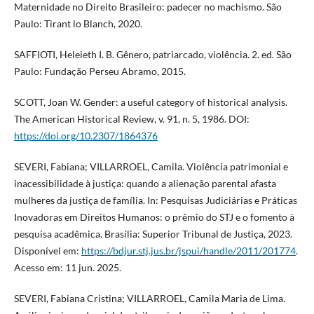
Maternidade no Direito Brasileiro: padecer no machismo. São
Paulo: Tirant lo Blanch, 2020.
SAFFIOTI, Heleieth I. B. Gênero, patriarcado, violência. 2. ed. São
Paulo: Fundação Perseu Abramo, 2015.
SCOTT, Joan W. Gender: a useful category of historical analysis.
The American Historical Review, v. 91, n. 5, 1986. DOI:
https://doi.org/10.2307/1864376
SEVERI, Fabiana; VILLARROEL, Camila. Violência patrimonial e
inacessibilidade à justiça: quando a alienação parental afasta
mulheres da justiça de família. In: Pesquisas Judiciárias e Práticas
Inovadoras em Direitos Humanos: o prêmio do STJ e o fomento à
pesquisa acadêmica. Brasília: Superior Tribunal de Justiça, 2023.
Disponível em:
https://bdjur.stj.jus.br/jspui/handle/2011/201774
.
Acesso em: 11 jun. 2025.
SEVERI, Fabiana Cristina; VILLARROEL, Camila Maria de Lima.