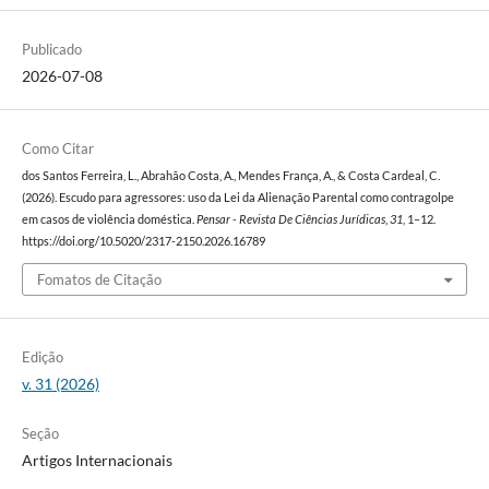
Publicado
2026-07-08
Como Citar
dos Santos Ferreira, L., Abrahão Costa, A., Mendes França, A., & Costa Cardeal, C.
(2026). Escudo para agressores: uso da Lei da Alienação Parental como contragolpe
em casos de violência doméstica.
Pensar - Revista De Ciências Jurídicas
,
31
, 1–12.
https://doi.org/10.5020/2317-2150.2026.16789
Fomatos de Citação
Edição
v. 31 (2026)
Seção
Artigos Internacionais