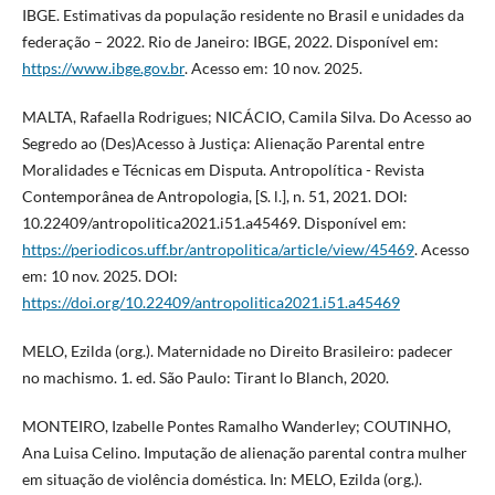
IBGE. Estimativas da população residente no Brasil e unidades da
federação – 2022. Rio de Janeiro: IBGE, 2022. Disponível em:
https://www.ibge.gov.br
. Acesso em: 10 nov. 2025.
MALTA, Rafaella Rodrigues; NICÁCIO, Camila Silva. Do Acesso ao
Segredo ao (Des)Acesso à Justiça: Alienação Parental entre
Moralidades e Técnicas em Disputa. Antropolítica - Revista
Contemporânea de Antropologia, [S. l.], n. 51, 2021. DOI:
10.22409/antropolitica2021.i51.a45469. Disponível em:
https://periodicos.uff.br/antropolitica/article/view/45469
. Acesso
em: 10 nov. 2025. DOI:
https://doi.org/10.22409/antropolitica2021.i51.a45469
MELO, Ezilda (org.). Maternidade no Direito Brasileiro: padecer
no machismo. 1. ed. São Paulo: Tirant lo Blanch, 2020.
MONTEIRO, Izabelle Pontes Ramalho Wanderley; COUTINHO,
Ana Luisa Celino. Imputação de alienação parental contra mulher
em situação de violência doméstica. In: MELO, Ezilda (org.).