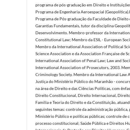
programa de pós-graduação em Direito e Instituições
Programa de Engenharia Aeroespacial (Geopolítica)
Programa de Pós-graduação da Faculdade de Dieito d
Garantias Fundamentais, tutor da disciplina Geopolít
Desenvolvimento. Membro-professor da Internationa
Constitutional Law; Membro da ESIL - European Socie
Membro da International Association of Political Sci
Science Association e da Association Française de Sc
International Association of Penal Law; Law and So
International Association of Prosecutors, 2003. Mem
Criminology Society. Membro da International Law 
Justiça do Ministério Público do Maranhão - concur
na área de Direito e das Ciências Políticas, com ênfa
Direito Constitucional, Direito Internacional, Direit
Família e Teoria do Direito e da Constituição, atuan
seguintes temas: controle da administração pública, 
Ministério Público e políticas públicas; controle de 
processo constitucional; Saúde Pública e Direitos 