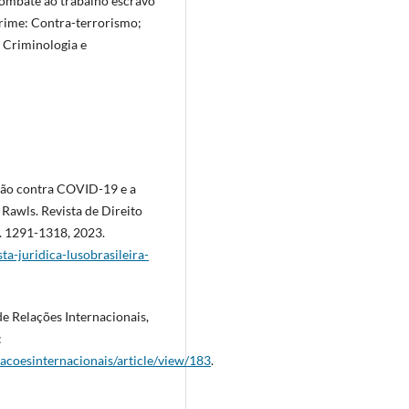
Combate ao trabalho escravo
Crime: Contra-terrorismo;
 Criminologia e
ção contra COVID-19 e a
 Rawls. Revista de Direito
 p. 1291-1318, 2023.
ta-juridica-lusobrasileira-
e Relações Internacionais,
:
lacoesinternacionais/article/view/183
.