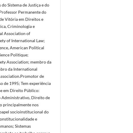
 do Sistema de Justiça e do
.Professor Permanente do
e Vitória em Direitos e
ica, Criminologia e
l Association of
ty of International Law;
ence, American Political
ience Politique;
ciety Association; membro da
bro da International
Association.Promotor de
so de 1995; Tem experiência
se em Direito Público:
o Administrativo, Direito de
do principalmente nos
papel socioinstitucional do
constitucionalidade e
Humanos; Sistemas