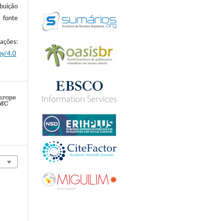
ibuição
 fonte
es:
by/4.0