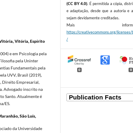
(CC BY 4.0)
. É permitida a cópia, distr
e adaptação, desde que a autoria e a
sejam devidamente creditadas.
Mais informaçõ
https://creativecommons.org/licenses/
/
itória, Vitória, Espírito
004) e em Psicologia pela
ilosofia pela Uninter
ntias Fundamentais pela
0
0
ela UVV, Brasil (2019),
, Direito Empresarial,
ca. Advogado inscrito na
ito Santo. Atualmente é
ha/ES.
Maranhão, São Luís,
ciado da Universidade