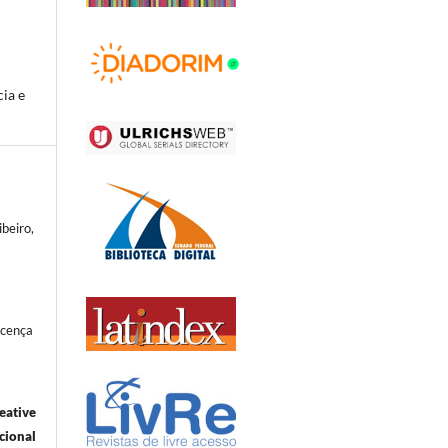
ia e
beiro,
icença
eative
ional