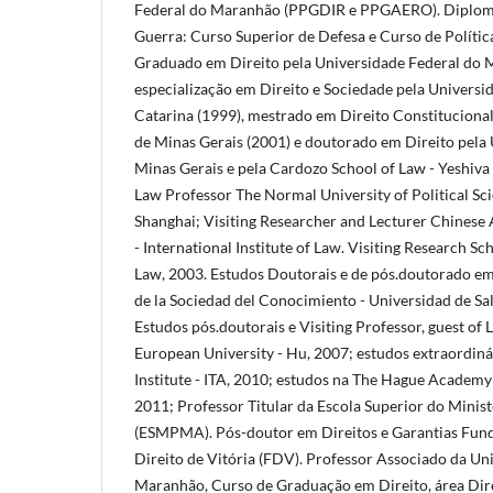
Federal do Maranhão (PPGDIR e PPGAERO). Diploma
Guerra: Curso Superior de Defesa e Curso de Política
Graduado em Direito pela Universidade Federal do 
especialização em Direito e Sociedade pela Universi
Catarina (1999), mestrado em Direito Constitucional
de Minas Gerais (2001) e doutorado em Direito pela 
Minas Gerais e pela Cardozo School of Law - Yeshiva 
Law Professor The Normal University of Political Sci
Shanghai; Visiting Researcher and Lecturer Chinese 
- International Institute of Law. Visiting Research S
Law, 2003. Estudos Doutorais e de pós.doutorado e
de la Sociedad del Conocimiento - Universidad de S
Estudos pós.doutorais e Visiting Professor, guest of
European University - Hu, 2007; estudos extraordin
Institute - ITA, 2010; estudos na The Hague Academy 
2011; Professor Titular da Escola Superior do Mini
(ESMPMA). Pós-doutor em Direitos e Garantias Fun
Direito de Vitória (FDV). Professor Associado da Un
Maranhão, Curso de Graduação em Direito, área Direi