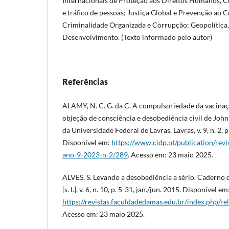
Internacionais de Proteção aos Direitos Humanos, 
e tráfico de pessoas; Justiça Global e Prevenção ao 
Criminalidade Organizada e Corrupção; Geopolítica,
Desenvolvimento. (Texto informado pelo autor)
Referências
ALAMY, N. C. G. da C. A compulsoriedade da vacina
objeção de consciência e desobediência civil de John
da Universidade Federal de Lavras, Lavras, v. 9, n. 2,
Disponível em:
https://www.cidp.pt/publication/revis
ano-9-2023-n-2/289
. Acesso em: 23 maio 2025.
ALVES, S. Levando a desobediência a sério. Caderno d
[s. l.], v. 6, n. 10, p. 5-31, jan./jun. 2015. Disponível em
https://revistas.faculdadedamas.edu.br/index.php/re
Acesso em: 23 maio 2025.