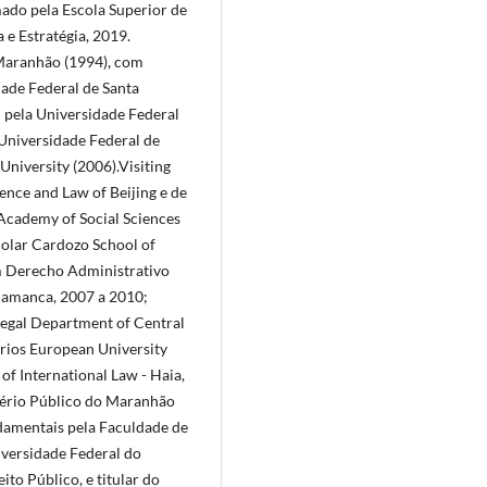
do pela Escola Superior de
 e Estratégia, 2019.
Maranhão (1994), com
dade Federal de Santa
 pela Universidade Federal
Universidade Federal de
University (2006).Visiting
ence and Law of Beijing e de
Academy of Social Sciences
cholar Cardozo School of
m Derecho Administrativo
alamanca, 2007 a 2010;
 Legal Department of Central
ários European University
of International Law - Haia,
stério Público do Maranhão
damentais pela Faculdade de
iversidade Federal do
to Público, e titular do