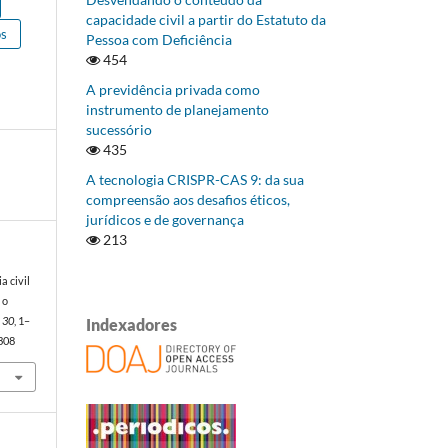
capacidade civil a partir do Estatuto da
os
Pessoa com Deficiência
454
A previdência privada como
instrumento de planejamento
sucessório
435
A tecnologia CRISPR-CAS 9: da sua
compreensão aos desafios éticos,
jurídicos e de governança
213
a civil
 o
Indexadores
,
30
, 1–
5308