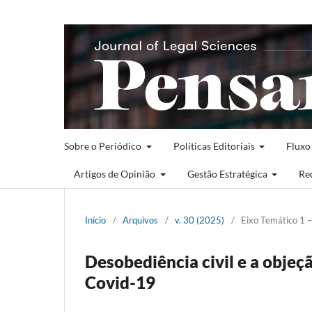
Sobre o Periódico
Políticas Editoriais
Fluxo
Artigos de Opinião
Gestão Estratégica
Re
Início
/
Arquivos
/
v. 30 (2025)
/
Eixo Temático 1 –
Desobediência civil e a objeç
Covid-19