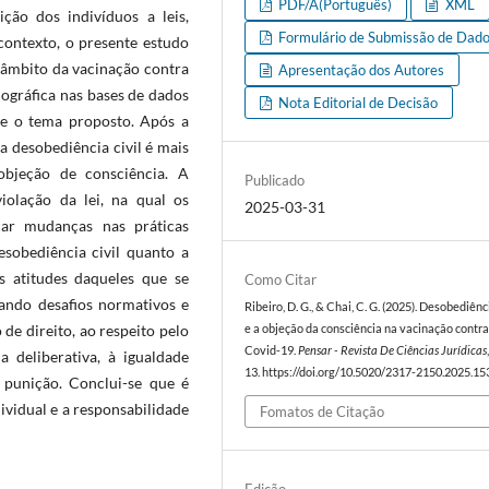
PDF/A(Português)
XML
ção dos indivíduos a leis,
Formulário de Submissão de Dad
 contexto, o presente estudo
o âmbito da vacinação contra
Apresentação dos Autores
iográfica nas bases de dados
Nota Editorial de Decisão
re o tema proposto. Após a
a desobediência civil é mais
objeção de consciência. A
Publicado
violação da lei, na qual os
2025-03-31
ar mudanças nas práticas
sobediência civil quanto a
 atitudes daqueles que se
Como Citar
ando desafios normativos e
Ribeiro, D. G., & Chai, C. G. (2025). Desobediênci
 de direito, ao respeito pelo
e a objeção da consciência na vacinação contra
Covid-19.
Pensar - Revista De Ciências Jurídicas
a deliberativa, à igualdade
13. https://doi.org/10.5020/2317-2150.2025.1
à punição. Conclui-se que é
ividual e a responsabilidade
Fomatos de Citação
Edição