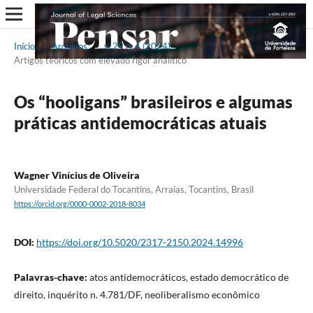
Início
/
Arquivos
/
v. 29 n. 4 (2024)
/
Artigos teóricos com elevado rigor analítico
Os “hooligans” brasileiros e algumas
práticas antidemocráticas atuais
Wagner Vinícius de Oliveira
Universidade Federal do Tocantins, Arraias, Tocantins, Brasil
https://orcid.org/0000-0002-2018-8034
DOI:
https://doi.org/10.5020/2317-2150.2024.14996
Palavras-chave:
atos antidemocráticos, estado democrático de
direito, inquérito n. 4.781/DF, neoliberalismo econômico