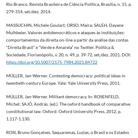
Rio Branco. Revista Brasileira de Ciência Política, Brasília, n. 15, p.
279-314, set./dez. 2014.
MASSUCHIN, Michele Goulart; ORSO, Maíra; SALEH, Dayane
Mulhbeier. Valores antidemocráticos e ataques às instituições:
comportamentos da direita on-line a partir da análise das contas
“Direita Brasil” e “Verde e Amarela” no Twitter. Política &
Sociedade, Florianópolis, v. 20, n. 49, p. 39-72, set./dez. 2021. DOI:
https://doi.org/10.5007/2175-7984.2021.84722
MÜLLER, Jan-Werner. Contesting democracy: political ideas in
twentieth-century Europe. Yale: Yale University Press, 2011.
MÜLLER, Jan-Werner. Militant democracy. In: ROSENFELD,
Michel; SAJÓ, András. (ed.). The oxford handbook of comparative
constitutional law. Oxford: Oxford University Press, 2012, p.
1.117-1.130.
ROSI, Bruno Gonçalves. Saquaremas, Luzias, o Brasil e os Estados