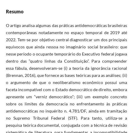
Resumo
O artigo analisa algumas das práticas antidemocráticas brasileiras
contemporâneas notadamente no espaço temporal de 2019 até
2022. Tem-se por objetivo central diagnosticar um dos principais
equívocos que ainda ressoa no imaginário social brasileiro: que
nesse período o ocupante temporário do Executivo federal jogava
dentro das “quatro linhas da Constituição”. Para compreender
essa fábula, desenvolveram-se (i) a teoria da ignorância racional
(Brennan, 2016), que fornece as bases teóricas para as análises; (ii)
o argumento de que o neoliberalismo econômico possui uma
faceta incompatível com o Estado democrático de direito, embora
apresente um “verniz democrático”; (iii) um exemplo concreto
sobre os limites da democracia no enfrentamento às práticas
antidemocráticas no inquérito n. 4.781/DF, ainda em tramitação
no Supremo Tribunal Federal (STF). Para tanto, utiliza-se a
pesquisa teórica documental, conjugada com a técnica de revisão
sistemática de literatura, para fundamentar a incompatibilidade