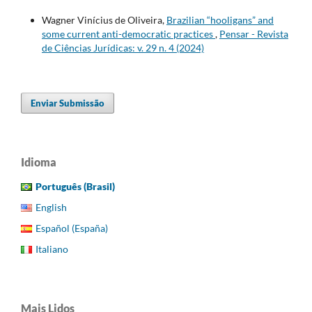
Wagner Vinícius de Oliveira,
Brazilian “hooligans” and
some current anti-democratic practices
,
Pensar - Revista
de Ciências Jurídicas: v. 29 n. 4 (2024)
Enviar Submissão
Idioma
Português (Brasil)
English
Español (España)
Italiano
Mais Lidos