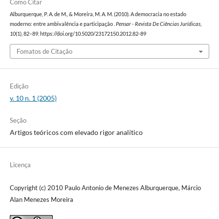
Como Citar
Alburquerque, P. A. de M., & Moreira, M. A. M. (2010). A democracia no estado
moderno: entre ambivalência e participação .
Pensar - Revista De Ciências Jurídicas
,
10
(1), 82–89. https://doi.org/10.5020/23172150.2012.82-89
Fomatos de Citação
Edição
v. 10 n. 1 (2005)
Seção
Artigos teóricos com elevado rigor analítico
Licença
Copyright (c) 2010 Paulo Antonio de Menezes Alburquerque, Márcio
Alan Menezes Moreira