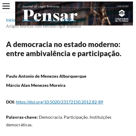
Início
/
Arquivos
/
v. 10 n. 1 (2005)
/
Artigos teóricos com elevado rigor analítico
A democracia no estado moderno:
entre ambivalência e participação.
Paulo Antonio de Menezes Alburquerque
Márcio Alan Menezes Moreira
DOI:
https://doi.org/10.5020/23172150.2012.82-89
Palavras-chave:
Democracia. Participação. Instituições
democráticas.