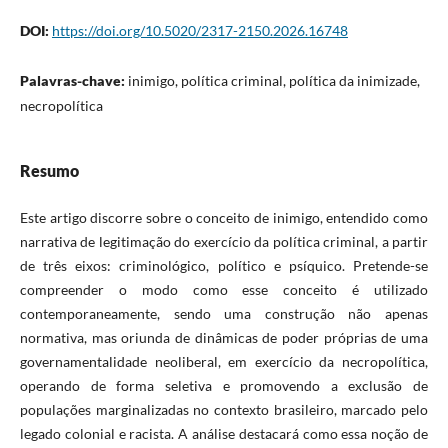
DOI:
https://doi.org/10.5020/2317-2150.2026.16748
Palavras-chave:
inimigo, política criminal, política da inimizade,
necropolítica
Resumo
Este artigo discorre sobre o conceito de inimigo, entendido como
narrativa de legitimação do exercício da política criminal, a partir
de três eixos: criminológico, político e psíquico. Pretende-se
compreender o modo como esse conceito é utilizado
contemporaneamente, sendo uma construção não apenas
normativa, mas oriunda de dinâmicas de poder próprias de uma
governamentalidade neoliberal, em exercício da necropolítica,
operando de forma seletiva e promovendo a exclusão de
populações marginalizadas no contexto brasileiro, marcado pelo
legado colonial e racista. A análise destacará como essa noção de