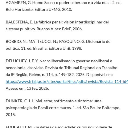
AGAMBEN, G. Homo Sacer: o poder soberano e a vida nua I. 2. ed.
Belo Horizonte: Editora UFMG, 2010.
BALESTENA, E. La fábrica penal: visión interdisciplinar del
sistema punitivo. Buenos Aires: BdeF, 2006.
BOBBIO, N.; MATTEUCCI, N.; PASQUINO, G. Dicionário de
política. 11. ed. Brasília: Editora UnB, 1998.
DELUCHEY, J. F. Y. Necroliberalismo: o governo neoliberal e
neocolonial das vidas. Revista do Tribunal Regional do Trabalho
da 8ª Região, Belém, n. 114, p. 149-182, 2025. Disponível em:
https://www.trt8.jus.br/sites/portal/files/pdfs/revista/Revista_114_i
Acesso em: 13 fev. 2026.
DUNKER, C. I. L. Mal-estar, sofrimento e sintoma: uma
psicopatologia do Brasil entre muros. 1. ed. São Paulo: Boitempo,
2015.
FOUCAULT, M. Em defesa da sociedade: curso no Collège de