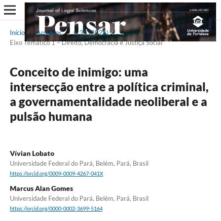
Início
/
Arquivos
/
v. 31 (2026)
/
Eixo Temático 1 – Direito, Democracia e Justiça Social
Conceito de inimigo: uma
intersecção entre a política criminal,
a governamentalidade neoliberal e a
pulsão humana
Vívian Lobato
Universidade Federal do Pará, Belém, Pará, Brasil
https://orcid.org/0009-0009-4267-041X
Marcus Alan Gomes
Universidade Federal do Pará, Belém, Pará, Brasil
https://orcid.org/0000-0002-3699-5164