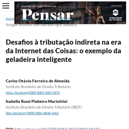
Início
/
Arquivos
/
v. 26 n. 4 (2021)
/
Artigos teóricos com elevado rigor analítico
Desafios à tributação indireta na era
da Internet das Coisas: o exemplo da
geladeira inteligente
Carlos Otávio Ferreira de Almeida
Instituto Brasileiro de Direito Tributário
https://orcid.org/0000-0003-2401-8275
Isabella Rossi Pinheiro Mariottini
Instituto Brasileiro de Direito Tributário (IBDT)
http://orcid.org/0000-0002-8648-4362