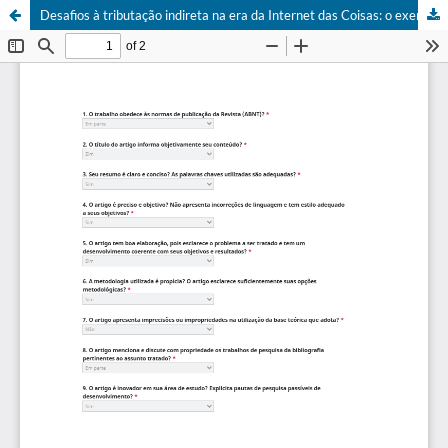
Desafios à tributação indireta na era da Internet das Coisas: o exemplo da geladeira inteligente