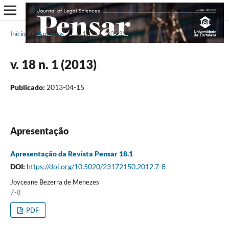
Início
/
Arquivos
/
v. 18 n. 1 (2013)
v. 18 n. 1 (2013)
Publicado:
2013-04-15
Apresentação
Apresentação da Revista Pensar 18.1
DOI:
https://doi.org/10.5020/23172150.2012.7-8
Joyceane Bezerra de Menezes
7-8
PDF