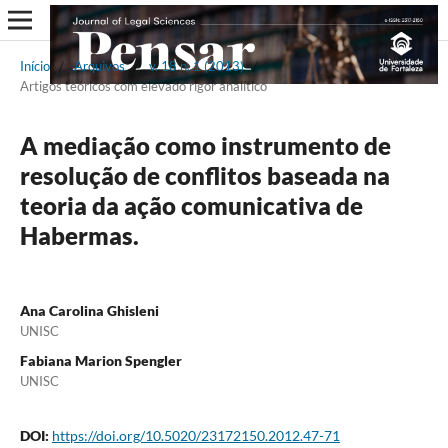
Início
/
Arquivos
/
v. 18 n. 1 (2013)
/
Artigos teóricos com elevado rigor analítico
A mediação como instrumento de
resolução de conflitos baseada na
teoria da ação comunicativa de
Habermas.
Ana Carolina Ghisleni
UNISC
Fabiana Marion Spengler
UNISC
DOI:
https://doi.org/10.5020/23172150.2012.47-71