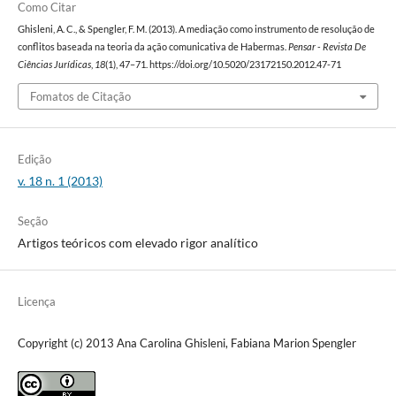
Como Citar
Ghisleni, A. C., & Spengler, F. M. (2013). A mediação como instrumento de resolução de
conflitos baseada na teoria da ação comunicativa de Habermas.
Pensar - Revista De
Ciências Jurídicas
,
18
(1), 47–71. https://doi.org/10.5020/23172150.2012.47-71
Fomatos de Citação
Edição
v. 18 n. 1 (2013)
Seção
Artigos teóricos com elevado rigor analítico
Licença
Copyright (c) 2013 Ana Carolina Ghisleni, Fabiana Marion Spengler