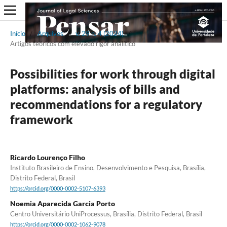
Início
/
Arquivos
/
v. 29 n. 4 (2024)
/
Artigos teóricos com elevado rigor analítico
Possibilities for work through digital
platforms: analysis of bills and
recommendations for a regulatory
framework
Ricardo Lourenço Filho
Instituto Brasileiro de Ensino, Desenvolvimento e Pesquisa, Brasília,
Distrito Federal, Brasil
https://orcid.org/0000-0002-5107-6393
Noemia Aparecida Garcia Porto
Centro Universitário UniProcessus, Brasília, Distrito Federal, Brasil
https://orcid.org/0000-0002-1062-9078