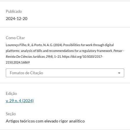
Publicado
2024-12-20
Como Citar
Lourenço Filho, R., & Porto, N. A. G. (2024). Possibilities for work through digital
platforms: analysis of bills and recommendations for a regulatory framework.
Pensar -
Revista De Ciências Jurídicas
,
29
(4), 1–21. https://doi.org/10.5020/2317-
2150.2024.16869
Fomatos de Citação
Edição
v. 29 n. 4 (2024)
Seção
Artigos teóricos com elevado rigor analítico