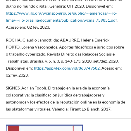
digno no mundo digital. Genebra: OIT 2020. Disponível em:
https://www.ilo.org/wcmsp5/groups/public/---americas/---ro-
lima/---ilo-brasilia/documents/publication/wcms_759851.pdf
.
Acesso em: 02 fev. 2023.
ROCHA, Cláudio Jannotti da; ABAURRE, Helena Emerick;
PORTO, Lorena Vasconcelos. Aportes filosóficos e jurídicos sobre
o trabalho cyberizado. Revista Direito das Relações Sociais e
Trabalhistas, Brasília, v. 5, n. 3, p. 140-173, 2020, set./dez. 2020.
Disponível em:
https://app.vlex.com/vid/863749582
. Acesso em:
02 fev. 2023.
SIGNES, Adrián Todolí. El trabajo en la era de la economía
colaborativa: la clasificación jurídica de trabajadores y
autónomos y los efectos de la reputación online en la economía de
las plataformas virtuales. Valencia: Tirant Lo Blanch, 2017.