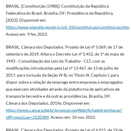
BRASIL. [Constituição (1988)]. Constituição da República
Federativa do Brasil. Brasília, DF: Presidência da República,
[2023]. Disponível em:
https://www.planalto.gov.br/ccivil_03/constituicao/constituicao.htm
.
Acesso em: 9 fev. 2023.
BRASIL. Câmara dos Deputados. Projeto de Lei nº 5.069, de 17 de
setembro de 2019. Altera o Decreto-Lei nº 5.452, de 1º de maio de
1943 - Consolidação das Leis do Trabalho - CLT, com as
modificações introduzidas pela Lei nº 13.467, de 13 de julho de
2017, para inclusão da Seção IV-B, no Título III, Capítulo I, para
dispor sobre a relação de emprego entre empresas e empregados
que exercem atividades através da plataforma de aplicativos de
transporte terrestre e dá outras providências. Brasília, DF:
Câmara dos Deputados, 2019a. Disponível em:
https://www.camara.leg.br/proposicoesWeb/fichadetramitacao?
idProposicao=2220389
. Acesso em: 10 nov. 2022.
BRASIL. Câmara dos Deputados. Projeto de Lei nº 6.015, de 19 de