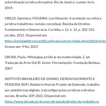
subordinação jurídica disruptiva. Rio de Janeiro: Lumen Juris,
2019.
GRILLO, Sayonara; FIGUEIRA, Luiz Eduardo. A proteção na cultura
jurídica trabalhista: revisão conceitual. Revista de Direitos
Fundamentais e Democracia, Curitiba, v. 12, n. 12, p. 302-325,
jul./dez. 2012. Disponível em:
https://revistaeletronicardfd.unibrasil.com.br/index.php/rdfd/articl
Acesso em: 9 fev. 2023
GROSSI, Paulo. Mitologias jurídicas da modernidade. 2. ed.
Tradução de Arno Dal Ri Júnior. Florianópolis: Fundação Boiteux,
2007.
INSTITUTO BRASILEIRO DE ENSINO, DESENVOLVIMENTO E
PESQUISA (IDP). Relatório final do Projeto de Extensão: trabalho
por plataformas digitais, (re)configurações jurídicas e direitos
sociais. Brasília: IDP, 2022. Disponível em:
https://www.idp.edu.br/grupos-de-estudo/direito-do-trabalho-e-