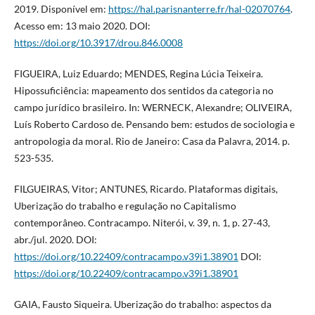
2019. Disponível em:
https://hal.parisnanterre.fr/hal-02070764
.
Acesso em: 13 maio 2020. DOI:
https://doi.org/10.3917/drou.846.0008
FIGUEIRA, Luiz Eduardo; MENDES, Regina Lúcia Teixeira.
Hipossuficiência: mapeamento dos sentidos da categoria no
campo jurídico brasileiro. In: WERNECK, Alexandre; OLIVEIRA,
Luís Roberto Cardoso de. Pensando bem: estudos de sociologia e
antropologia da moral. Rio de Janeiro: Casa da Palavra, 2014. p.
523-535.
FILGUEIRAS, Vitor; ANTUNES, Ricardo. Plataformas digitais,
Uberização do trabalho e regulação no Capitalismo
contemporâneo. Contracampo. Niterói, v. 39, n. 1, p. 27-43,
abr./jul. 2020. DOI:
https://doi.org/10.22409/contracampo.v39i1.38901
DOI:
https://doi.org/10.22409/contracampo.v39i1.38901
GAIA, Fausto Siqueira. Uberização do trabalho: aspectos da