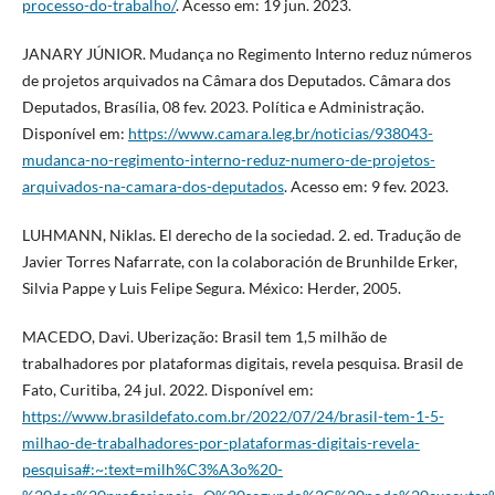
processo-do-trabalho/
. Acesso em: 19 jun. 2023.
JANARY JÚNIOR. Mudança no Regimento Interno reduz números
de projetos arquivados na Câmara dos Deputados. Câmara dos
Deputados, Brasília, 08 fev. 2023. Política e Administração.
Disponível em:
https://www.camara.leg.br/noticias/938043-
mudanca-no-regimento-interno-reduz-numero-de-projetos-
arquivados-na-camara-dos-deputados
. Acesso em: 9 fev. 2023.
LUHMANN, Niklas. El derecho de la sociedad. 2. ed. Tradução de
Javier Torres Nafarrate, con la colaboración de Brunhilde Erker,
Silvia Pappe y Luis Felipe Segura. México: Herder, 2005.
MACEDO, Davi. Uberização: Brasil tem 1,5 milhão de
trabalhadores por plataformas digitais, revela pesquisa. Brasil de
Fato, Curitiba, 24 jul. 2022. Disponível em:
https://www.brasildefato.com.br/2022/07/24/brasil-tem-1-5-
milhao-de-trabalhadores-por-plataformas-digitais-revela-
pesquisa#:~:text=milh%C3%A3o%20-