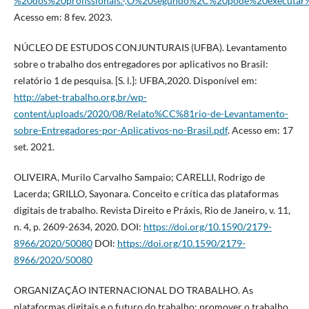
%20dos%20profissionais.-,O%20segundo%2C%20pode%20executar
Acesso em: 8 fev. 2023.
NÚCLEO DE ESTUDOS CONJUNTURAIS (UFBA). Levantamento
sobre o trabalho dos entregadores por aplicativos no Brasil:
relatório 1 de pesquisa. [S. l.]: UFBA,2020. Disponível em:
http://abet-trabalho.org.br/wp-
content/uploads/2020/08/Relato%CC%81rio-de-Levantamento-
sobre-Entregadores-por-Aplicativos-no-Brasil.pdf
. Acesso em: 17
set. 2021.
OLIVEIRA, Murilo Carvalho Sampaio; CARELLI, Rodrigo de
Lacerda; GRILLO, Sayonara. Conceito e crítica das plataformas
digitais de trabalho. Revista Direito e Práxis, Rio de Janeiro, v. 11,
n. 4, p. 2609-2634, 2020. DOI:
https://doi.org/10.1590/2179-
8966/2020/50080
DOI:
https://doi.org/10.1590/2179-
8966/2020/50080
ORGANIZAÇÃO INTERNACIONAL DO TRABALHO. As
plataformas digitais e o futuro do trabalho: promover o trabalho