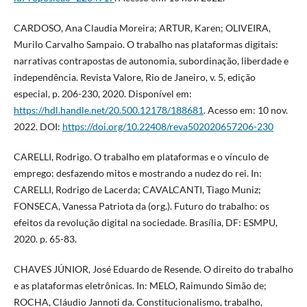
CARDOSO, Ana Claudia Moreira; ARTUR, Karen; OLIVEIRA,
Murilo Carvalho Sampaio. O trabalho nas plataformas digitais:
narrativas contrapostas de autonomia, subordinação, liberdade e
independência. Revista Valore, Rio de Janeiro, v. 5, edição
especial, p. 206-230, 2020. Disponível em:
https://hdl.handle.net/20.500.12178/188681
. Acesso em: 10 nov.
2022. DOI:
https://doi.org/10.22408/reva502020657206-230
CARELLI, Rodrigo. O trabalho em plataformas e o vínculo de
emprego: desfazendo mitos e mostrando a nudez do rei. In:
CARELLI, Rodrigo de Lacerda; CAVALCANTI, Tiago Muniz;
FONSECA, Vanessa Patriota da (org.). Futuro do trabalho: os
efeitos da revolução digital na sociedade. Brasília, DF: ESMPU,
2020. p. 65-83.
CHAVES JÚNIOR, José Eduardo de Resende. O direito do trabalho
e as plataformas eletrônicas. In: MELO, Raimundo Simão de;
ROCHA, Cláudio Jannoti da. Constitucionalismo, trabalho,