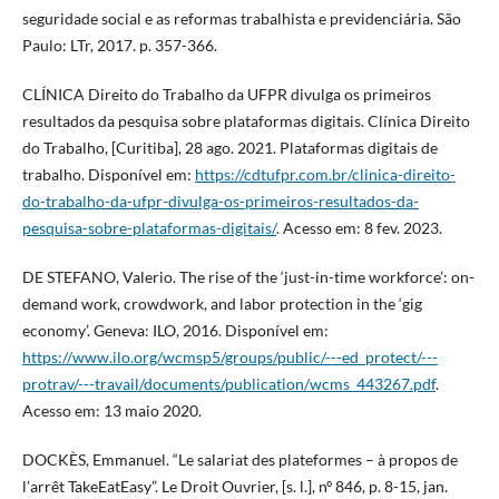
seguridade social e as reformas trabalhista e previdenciária. São
Paulo: LTr, 2017. p. 357-366.
CLÍNICA Direito do Trabalho da UFPR divulga os primeiros
resultados da pesquisa sobre plataformas digitais. Clínica Direito
do Trabalho, [Curitiba], 28 ago. 2021. Plataformas digitais de
trabalho. Disponível em:
https://cdtufpr.com.br/clinica-direito-
do-trabalho-da-ufpr-divulga-os-primeiros-resultados-da-
pesquisa-sobre-plataformas-digitais/
. Acesso em: 8 fev. 2023.
DE STEFANO, Valerio. The rise of the ‘just-in-time workforce’: on-
demand work, crowdwork, and labor protection in the ‘gig
economy’. Geneva: ILO, 2016. Disponível em:
https://www.ilo.org/wcmsp5/groups/public/---ed_protect/---
protrav/---travail/documents/publication/wcms_443267.pdf
.
Acesso em: 13 maio 2020.
DOCKÈS, Emmanuel. “Le salariat des plateformes – à propos de
l’arrêt TakeEatEasy”. Le Droit Ouvrier, [s. l.], nº 846, p. 8-15, jan.