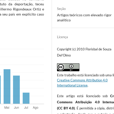
ituto da deportação, teceu
Seção
uillermo Rigondeaux Ortiz e
a seu país em explícito caso
Artigos teóricos com elevado rigor
analítico
Licença
Copyright (c) 2010 Florisbal de Souza
Del’Olmo
Este trabalho está licenciado sob uma l
Creative Commons Attribution 4.0
International License
.
Este artigo está licenciado sob
Cr
Commons Atribuição 4.0 Internac
(CC BY 4.0)
. É permitida a cópia, distr