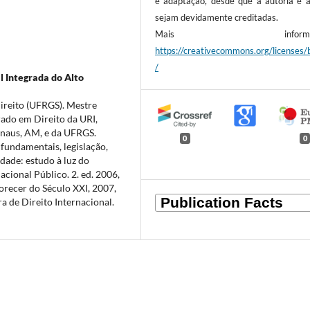
e adaptação, desde que a autoria e a
sejam devidamente creditadas.
Mais informaçõ
https://creativecommons.org/licenses/
/
l Integrada do Alto
ireito (UFRGS). Mestre
ado em Direito da URI,
naus, AM, e da UFRGS.
0
0
fundamentais, legislação,
dade: estudo à luz do
acional Público. 2. ed. 2006,
orecer do Século XXI, 2007,
a de Direito Internacional.