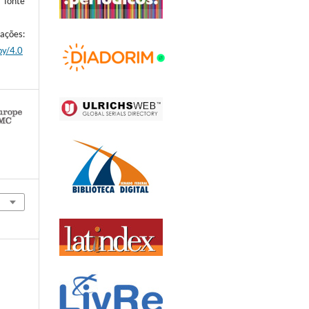
 fonte
es:
by/4.0