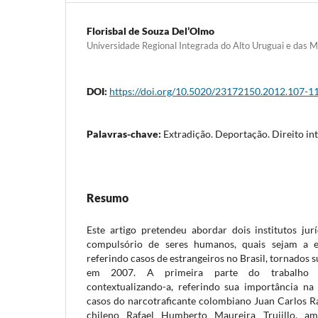
Florisbal de Souza Del’Olmo
Universidade Regional Integrada do Alto Uruguai e das M
DOI:
https://doi.org/10.5020/23172150.2012.107-1
Palavras-chave:
Extradição. Deportação. Direito in
Resumo
Este artigo pretendeu abordar dois institutos ju
compulsório de seres humanos, quais sejam a e
referindo casos de estrangeiros no Brasil, tornados 
em 2007. A primeira parte do trabalho o
contextualizando-a, referindo sua importância na
casos do narcotraficante colombiano Juan Carlos R
chileno Rafael Humberto Maureira Trujillo, am