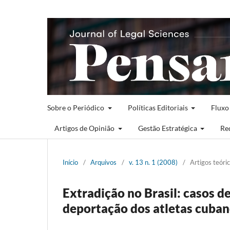
Sobre o Periódico
Políticas Editoriais
Fluxo
Artigos de Opinião
Gestão Estratégica
Re
Início
/
Arquivos
/
v. 13 n. 1 (2008)
/
Artigos teóri
Extradição no Brasil: casos d
deportação dos atletas cuba