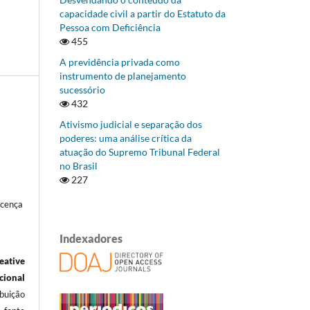
capacidade civil a partir do Estatuto da
Pessoa com Deficiência
455
A previdência privada como
instrumento de planejamento
sucessório
432
Ativismo judicial e separação dos
poderes: uma análise crítica da
atuação do Supremo Tribunal Federal
no Brasil
227
icença
Indexadores
eative
ional
ibuição