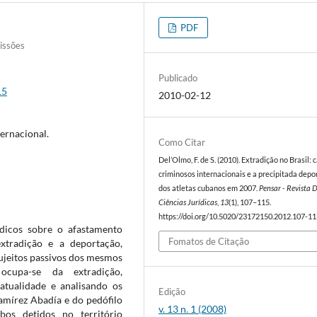
PDF
issões
Publicado
15
2010-02-12
ternacional.
Como Citar
Del’Olmo, F. de S. (2010). Extradição no Brasil: 
criminosos internacionais e a precipitada depo
dos atletas cubanos em 2007.
Pensar - Revista 
Ciências Jurídicas
,
13
(1), 107–115.
https://doi.org/10.5020/23172150.2012.107-11
rídicos sobre o afastamento
Fomatos de Citação
xtradição e a deportação,
sujeitos passivos dos mesmos
cupa-se da extradição,
 atualidade e analisando os
Edição
amírez Abadía e do pedófilo
v. 13 n. 1 (2008)
bos detidos no território