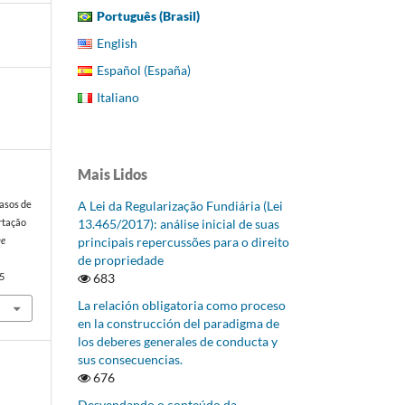
Português (Brasil)
English
Español (España)
Italiano
Mais Lidos
A Lei da Regularização Fundiária (Lei
casos de
13.465/2017): análise inicial de suas
rtação
principais repercussões para o direito
De
de propriedade
683
5
La relación obligatoria como proceso
en la construcción del paradigma de
los deberes generales de conducta y
sus consecuencias.
676
Desvendando o conteúdo da