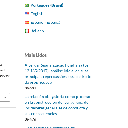
Português (Brasil)
English
Español (España)
Italiano
Mais Lidos
A Lei da Regularização Fundiária (Lei
os
13.465/2017): análise inicial de suas
questão
principais repercussões para o direito
 Revista
de propriedade
681
La relación obligatoria como proceso
en la construcción del paradigma de
los deberes generales de conducta y
sus consecuencias.
676
Desvendando o conteúdo da