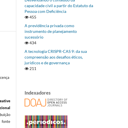
capacidade civil a partir do Estatuto da
Pessoa com Deficiência
455
A previdência privada como
instrumento de planejamento
sucessório
434
A tecnologia CRISPR-CAS 9: da sua
compreensão aos desafios éticos,
jurídicos e de governança
211
icença
Indexadores
eative
ional
ibuição
 fonte