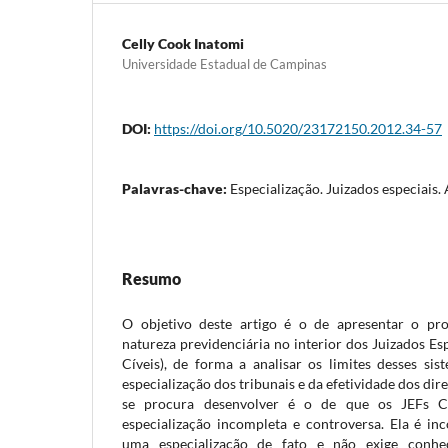
Celly Cook Inatomi
Universidade Estadual de Campinas
DOI:
https://doi.org/10.5020/23172150.2012.34-57
Palavras-chave:
Especialização. Juizados especiais. 
Resumo
O objetivo deste artigo é o de apresentar o pr
natureza previdenciária no interior dos Juizados Esp
Cíveis), de forma a analisar os limites desses si
especialização dos tribunais e da efetividade dos di
se procura desenvolver é o de que os JEFs C
especialização incompleta e controversa. Ela é in
uma especialização de fato e não exige conhec