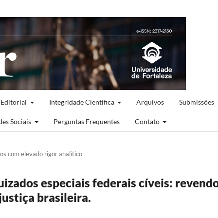
 Editorial
Integridade Científica
Arquivos
Submissões
des Sociais
Perguntas Frequentes
Contato
cos com elevado rigor analítico
uizados especiais federais cíveis: revendo
ustiça brasileira.