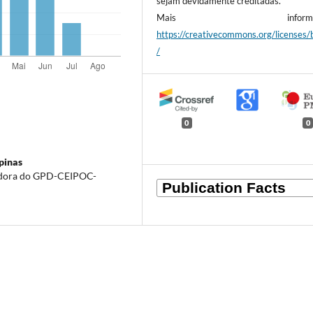
sejam devidamente creditadas.
Mais informaçõ
https://creativecommons.org/licenses/
/
0
0
pinas
sadora do GPD-CEIPOC-