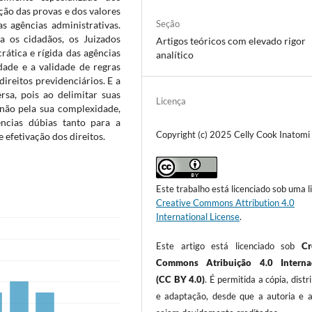
ação das provas e dos valores
Seção
s agências administrativas.
 os cidadãos, os Juizados
Artigos teóricos com elevado rigor
rática e rígida das agências
analítico
idade e a validade de regras
ireitos previdenciários. E a
rsa, pois ao delimitar suas
Licença
não pela sua complexidade,
ncias dúbias tanto para a
Copyright (c) 2025 Celly Cook Inatomi
 efetivação dos direitos.
Este trabalho está licenciado sob uma l
Creative Commons Attribution 4.0
International License
.
Este artigo está licenciado sob
Cr
Commons Atribuição 4.0 Internac
(CC BY 4.0)
. É permitida a cópia, distr
e adaptação, desde que a autoria e a