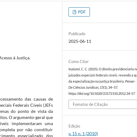
PDF
Publicado
2025-06-11
Acesso à Justiça.
Como Citar
Inatomi, C. C. (2025). O direito previdenciário n
juizados especiais federais cíveis: revendo a 
da especialização na justiça brasileira.
Pensar -
De Ciências Jurídicas
,
15
(1), 34–57.
https://doi.org/10.5020/23172150.2012.34-57
ocessamento das causas de
Fomatos de Citação
eciais Federais Cíveis (JEFs
stemas do ponto de vista da
reitos. O argumento-geral que
íveis implementaram uma
Edição
completa por não constituir
v. 15 n. 1 (2010)
imento especializado dos