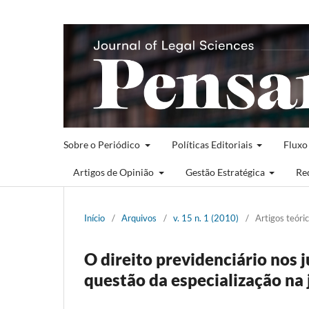
Sobre o Periódico
Políticas Editoriais
Fluxo
Artigos de Opinião
Gestão Estratégica
Re
Início
/
Arquivos
/
v. 15 n. 1 (2010)
/
Artigos teóri
O direito previdenciário nos j
questão da especialização na j