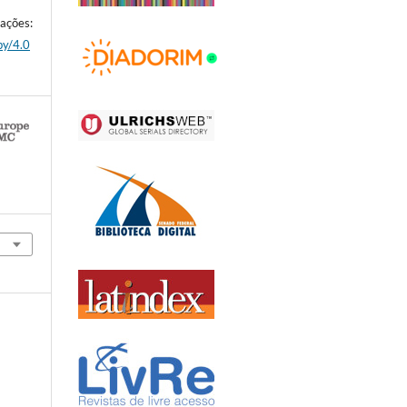
es:
by/4.0