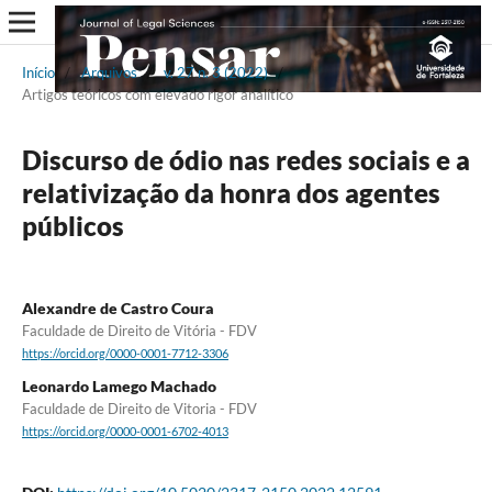
Início
/
Arquivos
/
v. 27 n. 3 (2022)
/
Artigos teóricos com elevado rigor analítico
Discurso de ódio nas redes sociais e a
relativização da honra dos agentes
públicos
Alexandre de Castro Coura
Faculdade de Direito de Vitória - FDV
https://orcid.org/0000-0001-7712-3306
Leonardo Lamego Machado
Faculdade de Direito de Vitoria - FDV
https://orcid.org/0000-0001-6702-4013