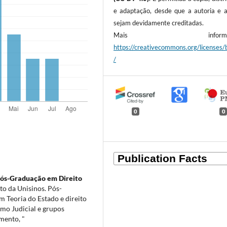
e adaptação, desde que a autoria e a
sejam devidamente creditadas.
Mais informaçõ
https://creativecommons.org/licenses/
/
0
0
ós-Graduação em Direito
o da Unisinos. Pós-
 Teoria do Estado e direito
smo Judicial e grupos
mento, "