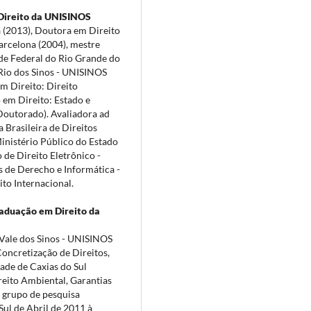
Direito da UNISINOS
a (2013), Doutora em Direito
arcelona (2004), mestre
ade Federal do Rio Grande do
 Rio dos Sinos - UNISINOS
m Direito: Direito
 em Direito: Estado e
Doutorado). Avaliadora ad
 Brasileira de Direitos
inistério Público do Estado
 de Direito Eletrônico -
 de Derecho e Informática -
to Internacional.
aduação em Direito da
Vale dos Sinos - UNISINOS
Concretização de Direitos,
ade de Caxias do Sul
reito Ambiental, Garantias
o grupo de pesquisa
ul de Abril de 2011 à