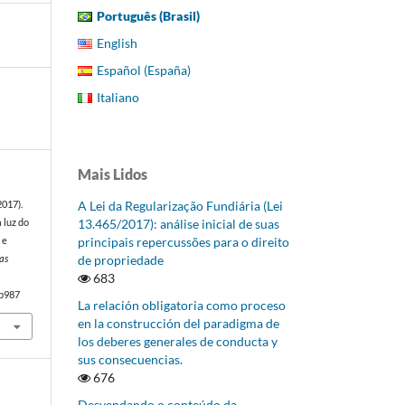
Português (Brasil)
English
Español (España)
Italiano
Mais Lidos
A Lei da Regularização Fundiária (Lei
2017).
13.465/2017): análise inicial de suas
 luz do
principais repercussões para o direito
 e
de propriedade
as
683
3p987
La relación obligatoria como proceso
en la construcción del paradigma de
los deberes generales de conducta y
sus consecuencias.
676
Desvendando o conteúdo da