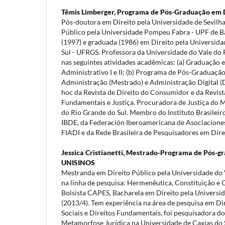
Têmis Limberger,
Programa de Pós-Graduação em 
Pós-doutora em Direito pela Universidade de Sevilh
Público pela Universidade Pompeu Fabra - UPF de B
(1997) e graduada (1986) em Direito pela Universid
Sul - UFRGS. Professora da Universidade do Vale do
nas seguintes atividades acadêmicas: (a) Graduação e
Administrativo I e II; (b) Programa de Pós-Graduação
Administração (Mestrado) e Administração Digital (
hoc da Revista de Direito do Consumidor e da Revista
Fundamentais e Justiça. Procuradora de Justiça do M
do Rio Grande do Sul. Membro do Instituto Brasileiro
IBDE, da Federación Iberoamericana de Asociaciones
FIADI e da Rede Brasileira de Pesquisadores em Direi
Jessica Cristianetti,
Mestrado-Programa de Pós-gr
UNISINOS
Mestranda em Direito Público pela Universidade do 
na linha de pesquisa: Hermenêutica, Constituição e 
Bolsista CAPES, Bacharela em Direito pela Universid
(2013/4). Tem experiência na área de pesquisa em Di
Sociais e Direitos Fundamentais, foi pesquisadora d
Metamorfose Jurídica na Universidade de Caxias do S