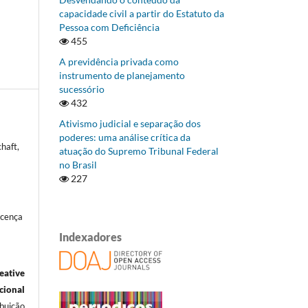
capacidade civil a partir do Estatuto da
Pessoa com Deficiência
455
A previdência privada como
instrumento de planejamento
sucessório
432
Ativismo judicial e separação dos
poderes: uma análise crítica da
haft,
atuação do Supremo Tribunal Federal
no Brasil
227
icença
Indexadores
eative
ional
ibuição