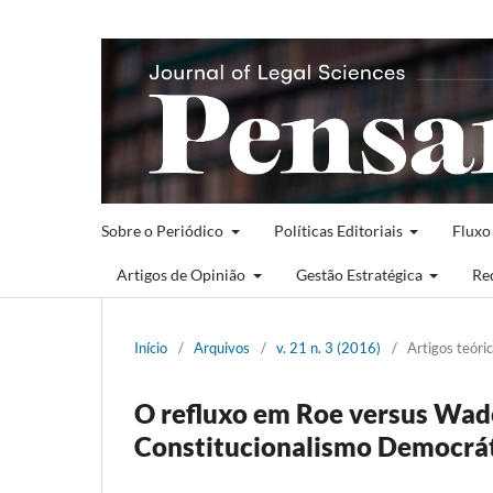
Sobre o Periódico
Políticas Editoriais
Fluxo
Artigos de Opinião
Gestão Estratégica
Re
Início
/
Arquivos
/
v. 21 n. 3 (2016)
/
Artigos teóri
O refluxo em Roe versus Wade
Constitucionalismo Democrát