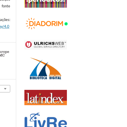
 fonte
es:
by/4.0