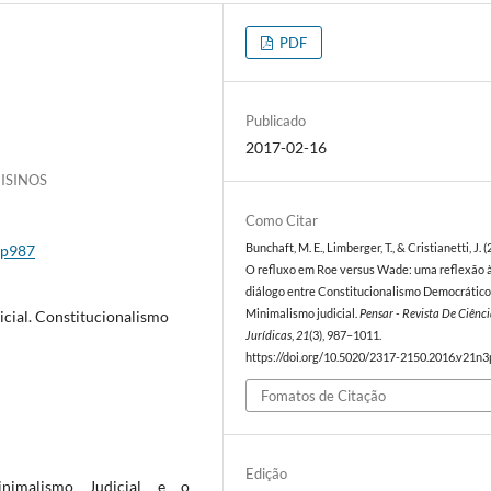
PDF
Publicado
2017-02-16
NISINOS
Como Citar
3p987
Bunchaft, M. E., Limberger, T., & Cristianetti, J. (
O refluxo em Roe versus Wade: uma reflexão à
diálogo entre Constitucionalismo Democrático
icial. Constitucionalismo
Minimalismo judicial.
Pensar - Revista De Ciênci
Jurídicas
,
21
(3), 987–1011.
https://doi.org/10.5020/2317-2150.2016.v21n
Fomatos de Citação
Edição
nimalismo Judicial e o