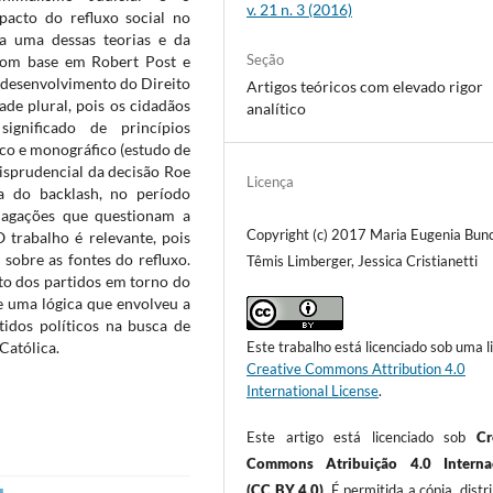
v. 21 n. 3 (2016)
pacto do refluxo social no
a uma dessas teorias e da
Seção
com base em Robert Post e
 o desenvolvimento do Direito
Artigos teóricos com elevado rigor
ade plural, pois os cidadãos
analítico
gnificado de princípios
co e monográfico (estudo de
risprudencial da decisão Roe
Licença
a do backlash, no período
ndagações que questionam a
Copyright (c) 2017 Maria Eugenia Bunc
O trabalho é relevante, pois
 sobre as fontes do refluxo.
Têmis Limberger, Jessica Cristianetti
to dos partidos em torno do
e uma lógica que envolveu a
tidos políticos na busca de
Este trabalho está licenciado sob uma l
 Católica.
Creative Commons Attribution 4.0
International License
.
Este artigo está licenciado sob
Cr
Commons Atribuição 4.0 Internac
(CC BY 4.0)
. É permitida a cópia, distr