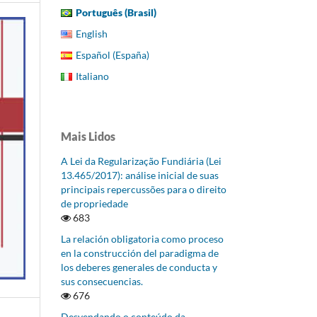
Português (Brasil)
English
Español (España)
Italiano
Mais Lidos
A Lei da Regularização Fundiária (Lei
13.465/2017): análise inicial de suas
principais repercussões para o direito
de propriedade
683
La relación obligatoria como proceso
en la construcción del paradigma de
los deberes generales de conducta y
sus consecuencias.
676
Desvendando o conteúdo da