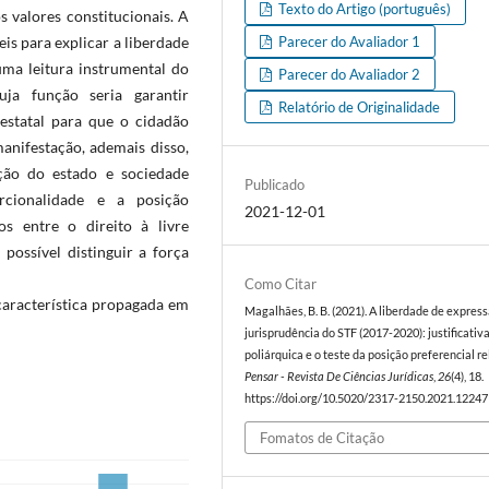
Texto do Artigo (português)
s valores constitucionais. A
Parecer do Avaliador 1
eis para explicar a liberdade
uma leitura instrumental do
Parecer do Avaliador 2
uja função seria garantir
Relatório de Originalidade
 estatal para que o cidadão
anifestação, ademais disso,
ação do estado e sociedade
Publicado
rcionalidade e a posição
2021-12-01
os entre o direito à livre
 possível distinguir a força
Como Citar
característica propagada em
Magalhães, B. B. (2021). A liberdade de expres
jurisprudência do STF (2017-2020): justificativ
poliárquica e o teste da posição preferencial re
Pensar - Revista De Ciências Jurídicas
,
26
(4), 18.
https://doi.org/10.5020/2317-2150.2021.12247
Fomatos de Citação