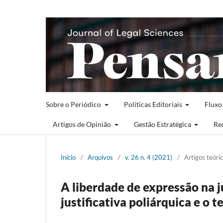
Sobre o Periódico
Políticas Editoriais
Fluxo
Artigos de Opinião
Gestão Estratégica
Re
Início
/
Arquivos
/
v. 26 n. 4 (2021)
/
Artigos teóri
A liberdade de expressão na 
justificativa poliárquica e o t