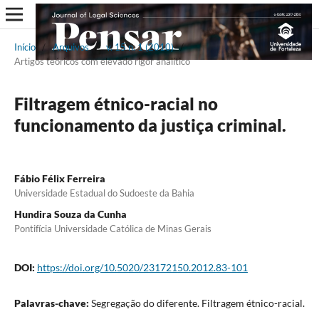
Início
/
Arquivos
/
v. 15 n. 1 (2010)
/
Artigos teóricos com elevado rigor analítico
Filtragem étnico-racial no
funcionamento da justiça criminal.
Fábio Félix Ferreira
Universidade Estadual do Sudoeste da Bahia
Hundira Souza da Cunha
Pontifícia Universidade Católica de Minas Gerais
DOI:
https://doi.org/10.5020/23172150.2012.83-101
Palavras-chave:
Segregação do diferente. Filtragem étnico-racial.