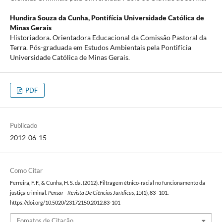
Hundira Souza da Cunha,
Pontifícia Universidade Católica de
Minas Gerais
Historiadora. Orientadora Educacional da Comissão Pastoral da
Terra. Pós-graduada em Estudos Ambientais pela Pontifícia
Universidade Católica de Minas Gerais.
PDF
Publicado
2012-06-15
Como Citar
Ferreira, F. F., & Cunha, H. S. da. (2012). Filtragem étnico-racial no funcionamento da
justiça criminal.
Pensar - Revista De Ciências Jurídicas
,
15
(1), 83–101.
https://doi.org/10.5020/23172150.2012.83-101
Fomatos de Citação