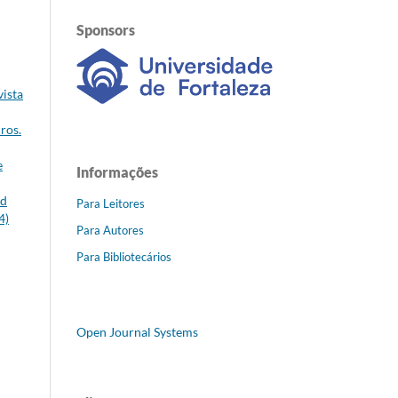
Sponsors
vista
ros.
e
Informações
nd
Para Leitores
4)
Para Autores
Para Bibliotecários
Open Journal Systems