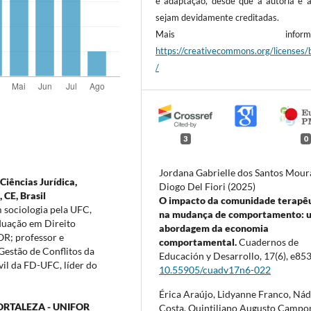
e adaptação, desde que a autoria e a
sejam devidamente creditadas.
Mais informaçõ
https://creativecommons.org/licenses/
/
3
0
Jordana Gabrielle dos Santos Mour
Ciências Jurídica,
Diogo Del Fiori (2025)
CE, Brasil
O impacto da comunidade terapê
 sociologia pela UFC,
na mudança de comportamento: 
duação em Direito
abordagem da economia
OR; professor e
comportamental.
Cuadernos de
Gestão de Conflitos da
Educación y Desarrollo,
17
(6),
e853
il da FD-UFC, líder do
10.55905/cuadv17n6-022
Érica Araújo, Lidyanne Franco, Nád
ORTALEZA - UNIFOR
Costa, Quintiliano Augusto Campo