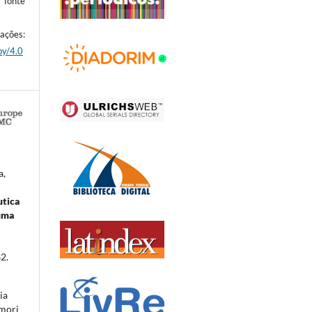
 fonte
es:
by/4.0
a,
utica
uma
2.
ia
mori