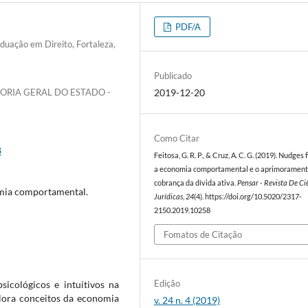
PDF/A
duação em Direito, Fortaleza,
Publicado
ORIA GERAL DO ESTADO -
2019-12-20
Como Citar
8
Feitosa, G. R. P., & Cruz, A. C. G. (2019). Nudges f
a economia comportamental e o aprimorament
cobrança da dívida ativa.
Pensar - Revista De Ci
omia comportamental.
Jurídicas
,
24
(4). https://doi.org/10.5020/2317-
2150.2019.10258
Fomatos de Citação
Edição
sicológicos e intuitivos na
plora conceitos da economia
v. 24 n. 4 (2019)