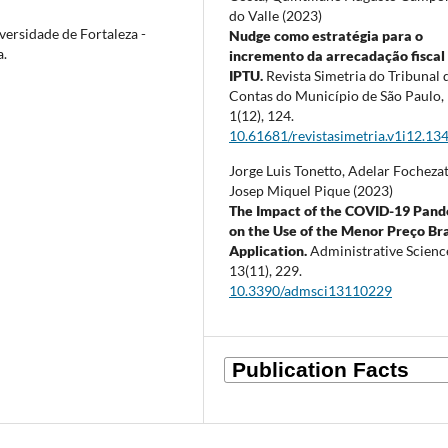
do Valle (2023)
versidade de Fortaleza -
Nudge como estratégia para o
a.
incremento da arrecadação fiscal
IPTU.
Revista Simetria do Tribunal 
Contas do Município de São Paulo,
1
(12),
124.
10.61681/revistasimetria.v1i12.13
Jorge Luis Tonetto, Adelar Fochezat
Josep Miquel Pique (2023)
The Impact of the COVID-19 Pan
on the Use of the Menor Preço Bra
Application.
Administrative Scienc
13
(11),
229.
10.3390/admsci13110229