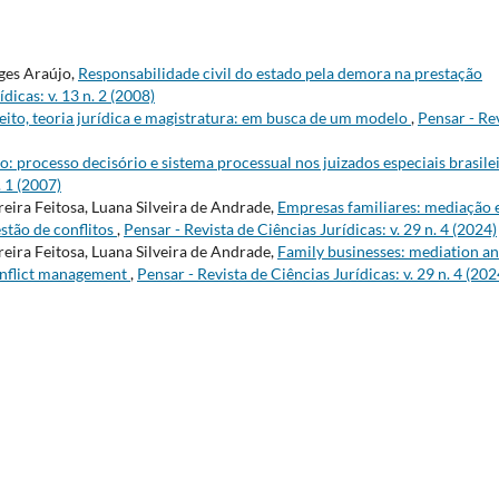
ges Araújo,
Responsabilidade civil do estado pela demora na prestação
dicas: v. 13 n. 2 (2008)
eito, teoria jurídica e magistratura: em busca de um modelo
,
Pensar - Re
o: processo decisório e sistema processual nos juizados especiais brasilei
. 1 (2007)
reira Feitosa, Luana Silveira de Andrade,
Empresas familiares: mediação 
tão de conflitos
,
Pensar - Revista de Ciências Jurídicas: v. 29 n. 4 (2024)
reira Feitosa, Luana Silveira de Andrade,
Family businesses: mediation a
onflict management
,
Pensar - Revista de Ciências Jurídicas: v. 29 n. 4 (202