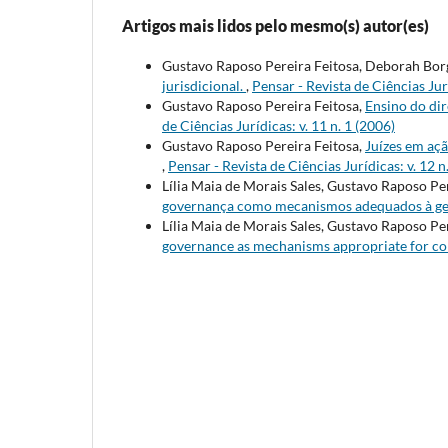
Artigos mais lidos pelo mesmo(s) autor(es)
Gustavo Raposo Pereira Feitosa, Deborah Bor
jurisdicional.
,
Pensar - Revista de Ciências Jurí
Gustavo Raposo Pereira Feitosa,
Ensino do dir
de Ciências Jurídicas: v. 11 n. 1 (2006)
Gustavo Raposo Pereira Feitosa,
Juízes em açã
,
Pensar - Revista de Ciências Jurídicas: v. 12 n
Lília Maia de Morais Sales, Gustavo Raposo Pe
governança como mecanismos adequados à ges
Lília Maia de Morais Sales, Gustavo Raposo Pe
governance as mechanisms appropriate for c