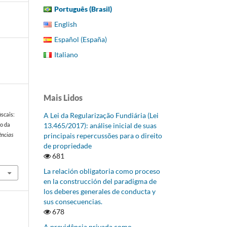
Português (Brasil)
English
Español (España)
Italiano
Mais Lidos
A Lei da Regularização Fundiária (Lei
iscais:
13.465/2017): análise inicial de suas
o da
principais repercussões para o direito
ências
de propriedade
681
La relación obligatoria como proceso
en la construcción del paradigma de
los deberes generales de conducta y
sus consecuencias.
678
A previdência privada como