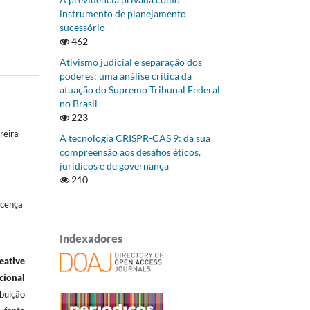
instrumento de planejamento
sucessório
462
Ativismo judicial e separação dos
poderes: uma análise crítica da
atuação do Supremo Tribunal Federal
no Brasil
223
reira
A tecnologia CRISPR-CAS 9: da sua
compreensão aos desafios éticos,
jurídicos e de governança
210
icença
Indexadores
eative
ional
ibuição