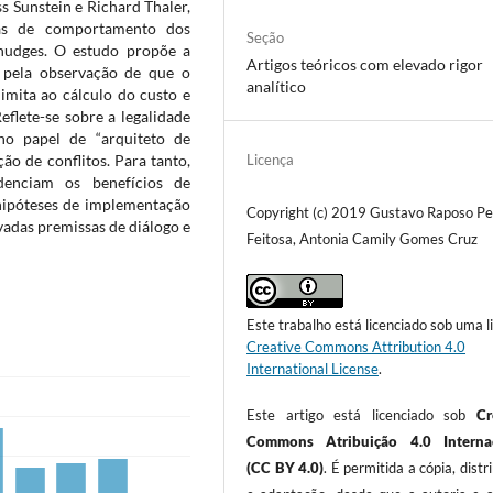
s Sunstein e Richard Thaler,
ras de comportamento dos
Seção
 nudges. O estudo propõe a
Artigos teóricos com elevado rigor
 pela observação de que o
analítico
imita ao cálculo do custo e
eflete-se sobre a legalidade
no papel de “arquiteto de
ão de conflitos. Para tanto,
Licença
idenciam os benefícios de
e hipóteses de implementação
Copyright (c) 2019 Gustavo Raposo Pe
vadas premissas de diálogo e
Feitosa, Antonia Camily Gomes Cruz
Este trabalho está licenciado sob uma l
Creative Commons Attribution 4.0
International License
.
Este artigo está licenciado sob
Cr
Commons Atribuição 4.0 Internac
(CC BY 4.0)
. É permitida a cópia, distr