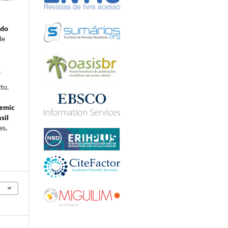
 do
de
4
to,
demic
sil
es,