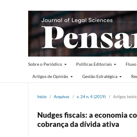
Sobre o Periódico
Políticas Editoriais
Fluxo
Artigos de Opinião
Gestão Estratégica
Re
Início
/
Arquivos
/
v. 24 n. 4 (2019)
/
Artigos teóri
Nudges fiscais: a economia 
cobrança da dívida ativa