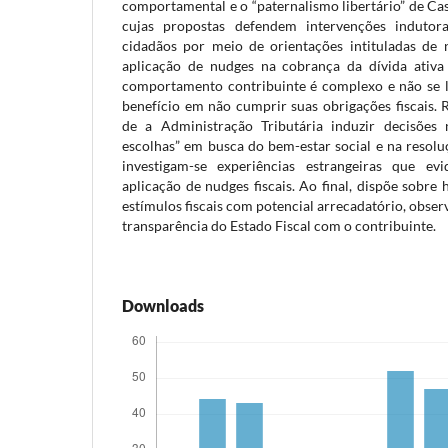
comportamental e o “paternalismo libertário” de Cas
cujas propostas defendem intervenções induto
cidadãos por meio de orientações intituladas de
aplicação de nudges na cobrança da dívida ativa
comportamento contribuinte é complexo e não se l
benefício em não cumprir suas obrigações fiscais. R
de a Administração Tributária induzir decisões 
escolhas” em busca do bem-estar social e na resoluç
investigam-se experiências estrangeiras que ev
aplicação de nudges fiscais. Ao final, dispõe sobr
estímulos fiscais com potencial arrecadatório, obser
transparência do Estado Fiscal com o contribuinte.
Downloads