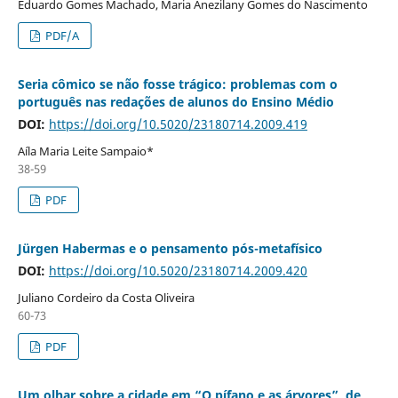
Eduardo Gomes Machado, Maria Anezilany Gomes do Nascimento
PDF/A
Seria cômico se não fosse trágico: problemas com o
português nas redações de alunos do Ensino Médio
DOI:
https://doi.org/10.5020/23180714.2009.419
Aíla Maria Leite Sampaio*
38-59
PDF
Jürgen Habermas e o pensamento pós-metafísico
DOI:
https://doi.org/10.5020/23180714.2009.420
Juliano Cordeiro da Costa Oliveira
60-73
PDF
Um olhar sobre a cidade em “O pífano e as árvores”, de