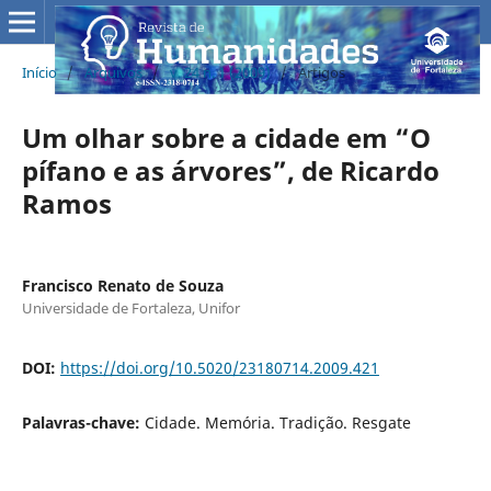
Início
/
Arquivos
/
v. 24 n. 1 (2009)
/
Artigos
Um olhar sobre a cidade em “O
pífano e as árvores”, de Ricardo
Ramos
Francisco Renato de Souza
Universidade de Fortaleza, Unifor
DOI:
https://doi.org/10.5020/23180714.2009.421
Palavras-chave:
Cidade. Memória. Tradição. Resgate