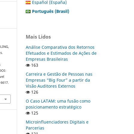
Español (España)
Português (Brasil)
Mais Lidos
Análise Comparativa dos Retornos
HLING,
Efetuados e Estimados de Ações de
s.
Empresas Brasileiras
163
s
 DOI:
Carreira e Gestão de Pessoas nas
vel
Empresas “Big Four” a partir da
16617.
Visão Auditores Externos
126
O Caso LATAM: uma fusão como
posicionamento estratégico
125
Microinfluenciadores Digitais e
Parcerias
121