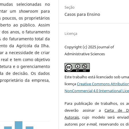
 mudas selecionadas no
Seção
ontar um
showroom
para
Casos para Ensino
s poucos, os proprietários
rto ao público. Assim
r dos anos, o faturamento
Licença
 do faturamento total da
nto da Agrícola da Ilha.
Copyright (c) 2025 Journal of
ar a necessidade de criar
Administrative Sciences
real e tem como objetivo
tetura e o gerenciamento
da de decisão. Os dados
Este trabalho está licenciado sob um
proprietário da empresa,
licença
Creative Commons Attribution
NonCommercial 4.0 International Lic
Para publicação de trabalhos, os a
deverão assinar a
Carta de Di
Autorais
, cujo modelo será envia
autores por
e-mail
, reservando os di