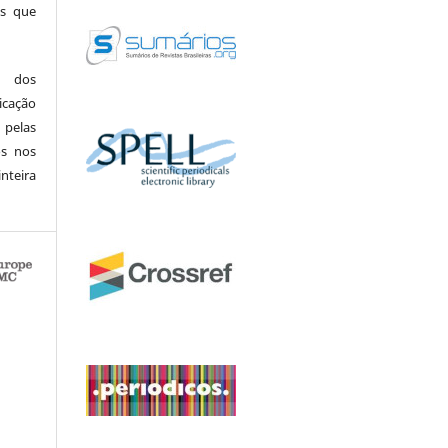
ns que
r dos
icação
elas
os nos
eira