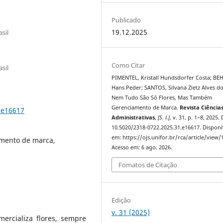
Publicado
19.12.2025
asil
Como Citar
asil
PIMENTEL, Kristall Hundsdorfer Costa; BE
Hans Peder; SANTOS, Silvana Zietz Alves do
Nem Tudo São Só Flores, Mas Também
Gerenciamento de Marca.
Revista Ciência
.e16617
Administrativas
,
[S. l.]
, v. 31, p. 1–8, 2025.
10.5020/2318-0722.2025.31.e16617. Disponí
em: https://ojs.unifor.br/rca/article/view/
amento de marca,
Acesso em: 6 ago. 2026.
Fomatos de Citação
Edição
v. 31 (2025)
ercializa flores, sempre