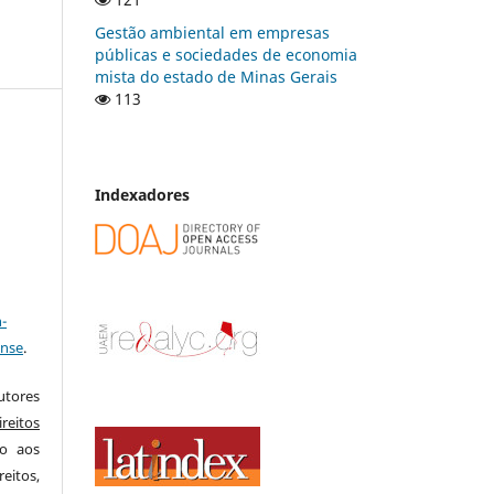
Gestão ambiental em empresas
públicas e sociedades de economia
mista do estado de Minas Gerais
113
Indexadores
a
-
ense
.
utores
reitos
do aos
reitos,