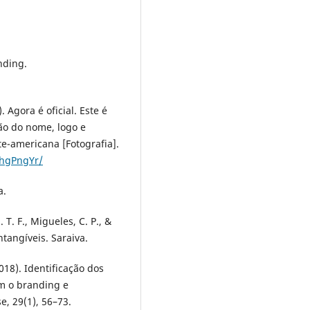
nding.
 Agora é oficial. Este é
ão do nome, logo e
e-americana [Fotografia].
hgPngYr/
a.
. T. F., Migueles, C. P., &
ntangíveis. Saraiva.
(2018). Identificação dos
m o branding e
e, 29(1), 56–73.