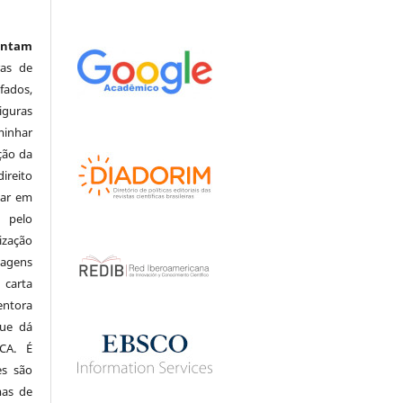
entam
ras de
fados,
iguras
minhar
ção da
ireito
tar em
 pelo
ização
magens
 carta
entora
que dá
CA. É
es são
mas de