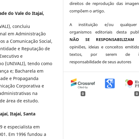
direitos de reprodução das image
compõem o artigo.
de do Vale do Itajaí,
A instituição e/ou qualque
ALI), concluiu
organismos editoriais desta publ
onal em Administração
NÃO SE RESPONSABILIZAM
p
os a Comunicação Social,
opiniões, ideias e conceitos emitid
ntidade e Reputação de
textos, por serem de int
Executivo e
responsabilidade de seus autores
o (UNIVALI), tendo como
ança e; Bacharela em
idade e Propaganda
nicação Corporativa e
administrativas na
0
0
 de área de estudo.
jaí, Itajaí, Santa
 e especialista em
2001. Em 1996 fundou a