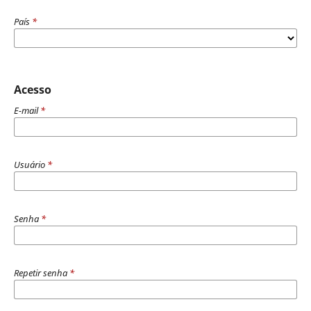
País
*
Acesso
E-mail
*
Usuário
*
Senha
*
Repetir senha
*