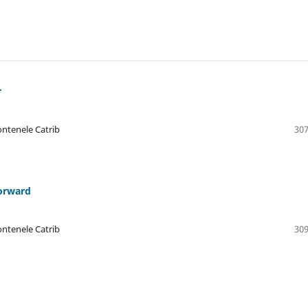
r
ntenele Catrib
307
orward
ntenele Catrib
309