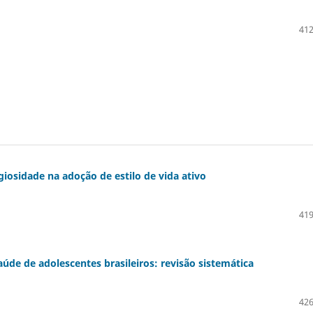
412
igiosidade na adoção de estilo de vida ativo
419
aúde de adolescentes brasileiros: revisão sistemática
426