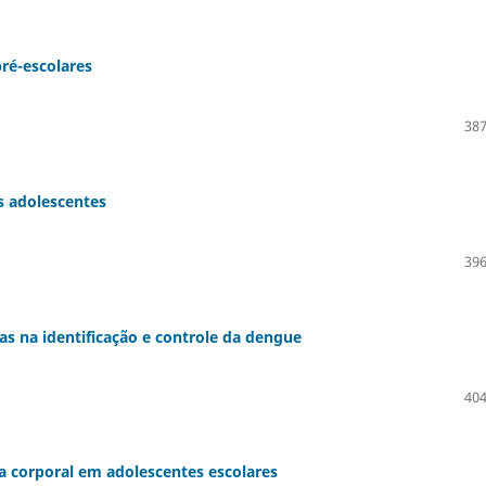
é-escolares
387
s adolescentes
396
s na identificação e controle da dengue
404
 corporal em adolescentes escolares