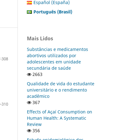
Español (España)
Português (Brasil)
Mais Lidos
Substâncias e medicamentos
abortivos utilizados por
-308
adolescentes em unidade
secundária de saúde
2663
Qualidade de vida do estudante
universitário e o rendimento
acadêmico
367
-310
Effects of Açaí Consumption on
Human Health: A Systematic
Review
356
Estudo epidemiológico dos