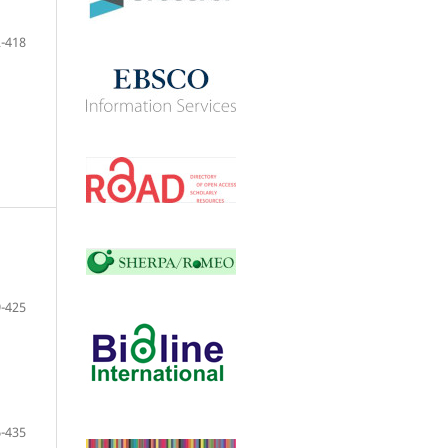
-418
-425
-435