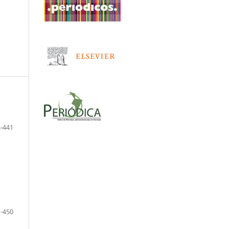
-441
-450