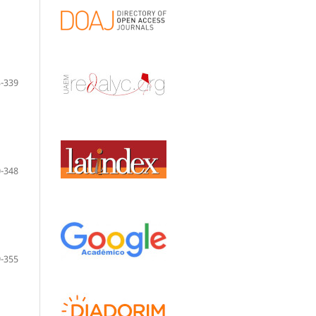
-339
-348
-355