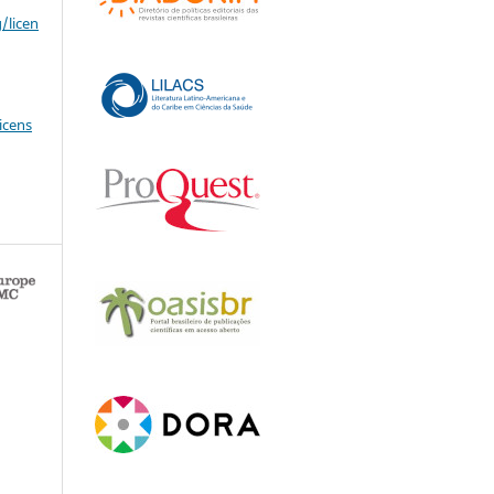
/licen
icens