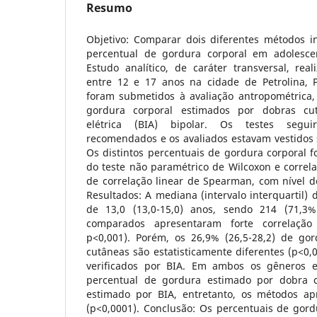
Resumo
Objetivo: Comparar dois diferentes métodos in
percentual de gordura corporal em adolescen
Estudo analítico, de caráter transversal, rea
entre 12 e 17 anos na cidade de Petrolina, 
foram submetidos à avaliação antropométrica,
gordura corporal estimados por dobras cu
elétrica (BIA) bipolar. Os testes segu
recomendados e os avaliados estavam vestido
Os distintos percentuais de gordura corporal 
do teste não paramétrico de Wilcoxon e correla
de correlação linear de Spearman, com nível de
Resultados: A mediana (intervalo interquartil) 
de 13,0 (13,0-15,0) anos, sendo 214 (71,3
comparados apresentaram forte correlação l
p<0,001). Porém, os 26,9% (26,5-28,2) de go
cutâneas são estatisticamente diferentes (p<0,0
verificados por BIA. Em ambos os gêneros 
percentual de gordura estimado por dobra 
estimado por BIA, entretanto, os métodos ap
(p<0,0001). Conclusão: Os percentuais de gor