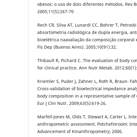
obesos: o uso de dois diferentes métodos. Rev 
2005;11(5):267-70
Rech CR, Silva AT, Lunardi CC, Bohrer T, Petros
absortometria radiológica de dupla energia, an
bioelétrica naavaliação da composição corporal
Fís Dep (Buenos Aires). 2005;10(91):32.
Thibault R, Pichard C. The evaluation of body com
for clinical practice. Ann Nutr Metab. 2012;60(1)
Kriemler S, Puder J, Zahner L, Roth R, Braun- Fa
Cross-validation of bioelectrical impedance anal
body composition in a representative sample of 6
Eur J Clin Nutr. 2009;63(5):619-26.
Marfell-Jones M, Olds T, Stewart A, Carter L. Int
anthropometric assessment. Potchefstroom: Inter
Advancement of Kinanthropometry; 2006.