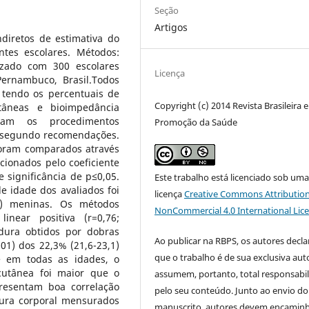
Seção
Artigos
diretos de estimativa do
tes escolares. Métodos:
lizado com 300 escolares
Licença
Pernambuco, Brasil.Todos
 tendo os percentuais de
Copyright (c) 2014 Revista Brasileira 
tâneas e bioimpedância
iram os procedimentos
Promoção da Saúde
s segundo recomendações.
foram comparados através
cionados pelo coeficiente
 significância de p≤0,05.
Este trabalho está licenciado sob um
de idade dos avaliados foi
licença
Creative Commons Attribution
%) meninas. Os métodos
NonCommercial 4.0 International Lic
inear positiva (r=0,76;
rdura obtidos por dobras
Ao publicar na RBPS, os autores decl
01) dos 22,3% (21,6-23,1)
que o trabalho é de sua exclusiva auto
e em todas as idades, o
cutânea foi maior que o
assumem, portanto, total responsabi
resentam boa correlação
pelo seu conteúdo. Junto ao envio do
dura corporal mensurados
manuscrito, autores devem encaminh