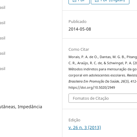
sil
Publicado
sil
2014-05-08
sil
Como Citar
sil
Morais, P. A. de O., Dantas, M. G. B., Pitang
C. R., Araújo, R. C. de, & Schwingel, P. A. (2
sil
Métodos indiretos para mensuração da g
corporal em adolescentes escolares.
Revist
Brasileira Em Promoção Da Saúde
,
26
(3), 412
https://doi.org/10.5020/2949
Fomatos de Citação
utâneas, Impedância
Edição
v. 26 n. 3 (2013)