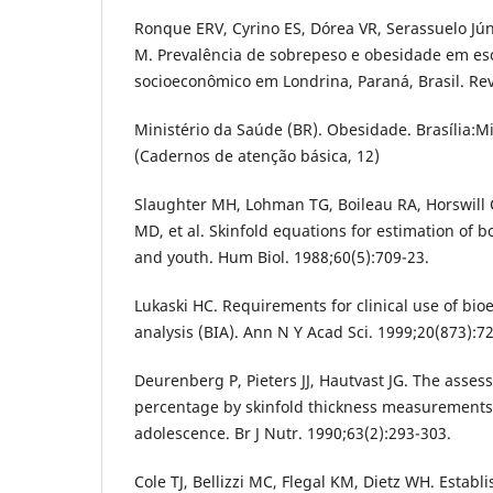
Ronque ERV, Cyrino ES, Dórea VR, Serassuelo Jún
M. Prevalência de sobrepeso e obesidade em esco
socioeconômico em Londrina, Paraná, Brasil. Rev
Ministério da Saúde (BR). Obesidade. Brasília:Mi
(Cadernos de atenção básica, 12)
Slaughter MH, Lohman TG, Boileau RA, Horswill C
MD, et al. Skinfold equations for estimation of b
and youth. Hum Biol. 1988;60(5):709-23.
Lukaski HC. Requirements for clinical use of bio
analysis (BIA). Ann N Y Acad Sci. 1999;20(873):72
Deurenberg P, Pieters JJ, Hautvast JG. The asses
percentage by skinfold thickness measurements
adolescence. Br J Nutr. 1990;63(2):293-303.
Cole TJ, Bellizzi MC, Flegal KM, Dietz WH. Establ