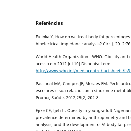
Referências
Fujioka Y. How do we treat body fat percentage
bioelectrical impedance analysis? Circ J. 2012;76
World Health Organization - WHO. Obesity and o
acesso em 2012 Jul 10].Disponível em:
http://www.who.int/mediacentre/factsheets/fs3
Paschoal MA, Campos JF, Moraes FM. Perfil antro
escolares e sua relação coma síndrome metabóli
Promoç Saúde. 2012;25(2):202-8.
Ejike CE, Ijeh II. Obesity in young-adult Nigerian
prevalence determined by anthropometry and bi
analysis, and the development of % body fat pre