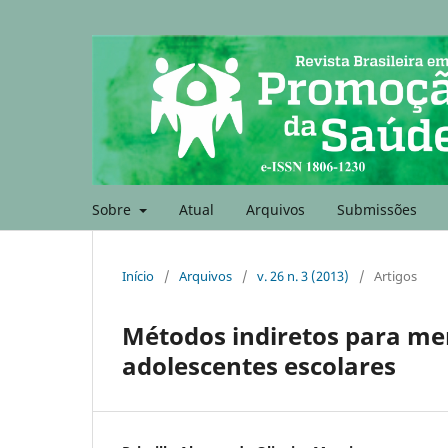
Sobre
Atual
Arquivos
Submissões
Início
/
Arquivos
/
v. 26 n. 3 (2013)
/
Artigos
Métodos indiretos para me
adolescentes escolares