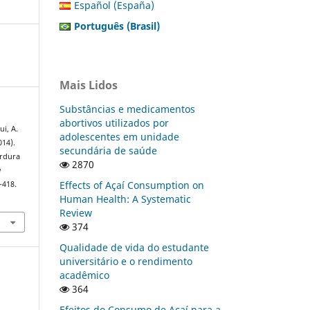
Español (España)
Português (Brasil)
Mais Lidos
Substâncias e medicamentos
abortivos utilizados por
ui, A.
adolescentes em unidade
014).
secundária de saúde
ordura
2870
a
Effects of Açaí Consumption on
–418.
Human Health: A Systematic
Review
374
Qualidade de vida do estudante
universitário e o rendimento
acadêmico
364
Efeitos do Consumo de Açaí para a