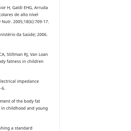
ior H, Galdi EHG, Arruda
lares de alto nível
 Nutr. 2005;18(6):709-17.
nistério da Saúde; 2006.
A, Stillman RJ, Van Loan
ody fatness in children
electrical impedance
-6.
sment of the body fat
 in childhood and young
ishing a standard