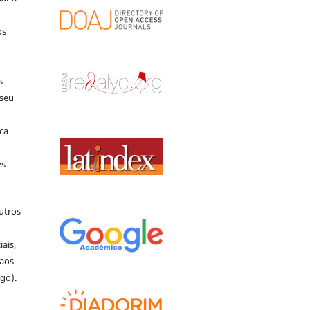
os
s
 seu
ca
es
outros
o
ais,
 aos
igo).