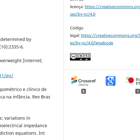
licença:
https://creativecommons.org
ses/by-nc/4.0
Código
legal:
https://creativecommons.org/l
s determined by
es/by-nc/4.0/legalcode
(10):2335-6.
verweight [internet;
11/en/
pométrico e clínico de
0
1
ca na infância. Rev Bras
s: variations in
oelectrical impedance
diction equations. Int