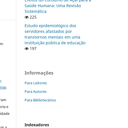
Saúde Humana: Uma Revisão
Sistemática
225
Estudo epidemiológico dos
servidores afastados por
transtornos mentais em uma
instituição pública de educação
em
197
Informações
a
-
Para Leitores
ense
.
Para Autores
aram
Para Bibliotecários
ria e
lidade
Indexadores
ar a