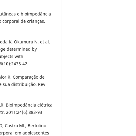
 cutâneas e bioimpedância
 corporal de crianças.
eda K, Okumura N, et al.
tage determined by
ubjects with
76(10):2435-42.
únior R. Comparação de
 sua distribuição. Rev
R. Bioimpedância elétrica
tr. 2011;24(6):883-93
, Castro ML, Bertolino
corporal em adolescentes