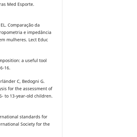
Bras Med Esporte.
ki EL. Comparação da
tropometria e impedância
 em mulheres. Lect Educ
position: a useful tool
:6-16.
hrländer C, Bedogni G.
ysis for the assessment of
- to 13-year-old children.
ernational standards for
national Society for the