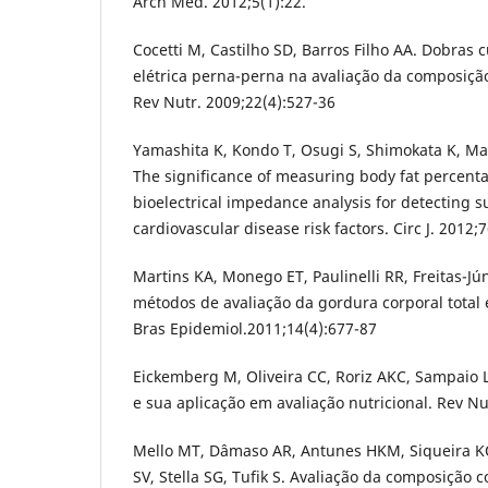
Arch Med. 2012;5(1):22.
Cocetti M, Castilho SD, Barros Filho AA. Dobras
elétrica perna-perna na avaliação da composição
Rev Nutr. 2009;22(4):527-36
Yamashita K, Kondo T, Osugi S, Shimokata K, Ma
The significance of measuring body fat percen
bioelectrical impedance analysis for detecting s
cardiovascular disease risk factors. Circ J. 2012;
Martins KA, Monego ET, Paulinelli RR, Freitas-J
métodos de avaliação da gordura corporal total e
Bras Epidemiol.2011;14(4):677-87
Eickemberg M, Oliveira CC, Roriz AKC, Sampaio L
e sua aplicação em avaliação nutricional. Rev Nu
Mello MT, Dâmaso AR, Antunes HKM, Siqueira KO
SV, Stella SG, Tufik S. Avaliação da composição 