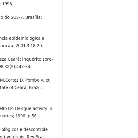
; 1996.
o do SUS-7. Brasília:
ância epidemiológica e
Funcap. 2001;3:18-20.
za,Ceará: inquérito soro-
98;32(5):447-54.
SM,Cortez D, Pombo V, et
ate of Ceará, Brazil.
llo LP. Dengue activity in
aries; 1996. p.56.
iológicos e descontrole
ti-vetoriais. Rev Bras