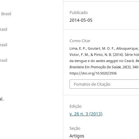
Publicado
 Brasil
2014-05-05
asil
Como Citar
asil
Lima, E. P., Goulart, M. O. F., Albuquerque,
Victor, F. M., & Pinto, N. B. (2014). Série his
asil
da dengue e do aedes aegypti no Ceará.
Re
Brasileira Em Promoção Da Saúde
,
26
(3), 340
https://doi.org/10.5020/2936
Fomatos de Citação
l.
Edição
v. 26 n. 3 (2013)
Seção
Artigos