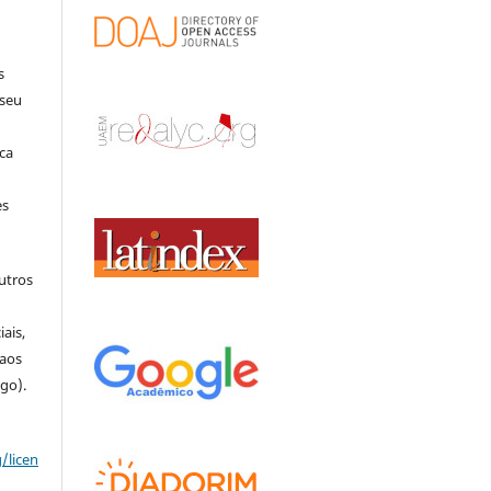
s
 seu
ca
es
outros
o
ais,
 aos
igo).
/licen