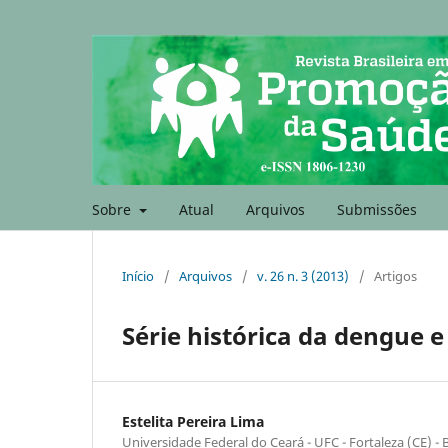
Sobre
Atual
Arquivos
Submissões
Início
/
Arquivos
/
v. 26 n. 3 (2013)
/
Artigos
Série histórica da dengue 
Estelita Pereira Lima
Universidade Federal do Ceará - UFC - Fortaleza (CE) - B