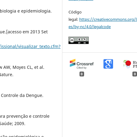
,biologia e epidemiologia.
Código
legal:
https://creativecommons.org/l
es/by-nc/4.0/legalcode
gue.[acesso em 2013 Set
issional/visualizar_texto.cfm?
w AW, Moyes CL, et al.
Nature.
0
0
e Controle da Dengue.
ara prevenção e controle
Saúde; 2009.
ação epidemiológica e