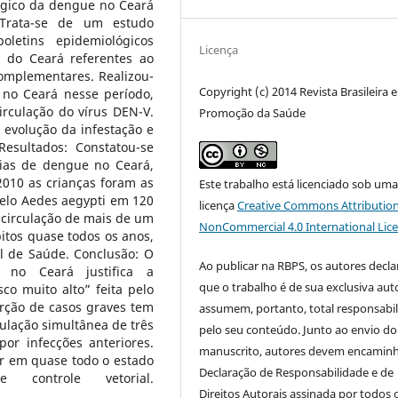
ógico da dengue no Ceará
 Trata-se de um estudo
letins epidemiológicos
Licença
e do Ceará referentes ao
omplementares. Realizou-
Copyright (c) 2014 Revista Brasileira 
 no Ceará nesse período,
irculação do vírus DEN-V.
Promoção da Saúde
 evolução da infestação e
esultados: Constatou-se
ias de dengue no Ceará,
2010 as crianças foram as
Este trabalho está licenciado sob um
elo Aedes aegypti em 120
licença
Creative Commons Attribution
 circulação de mais de um
NonCommercial 4.0 International Lic
tos quase todos os anos,
l de Saúde. Conclusão: O
Ao publicar na RBPS, os autores decl
 no Ceará justifica a
que o trabalho é de sua exclusiva auto
sco muito alto” feita pelo
orção de casos graves tem
assumem, portanto, total responsabi
ulação simultânea de três
pelo seu conteúdo. Junto ao envio do
por infecções anteriores.
manuscrito, autores devem encaminh
or em quase todo o estado
Declaração de Responsabilidade e de
 controle vetorial.
Direitos Autorais assinada por todos 