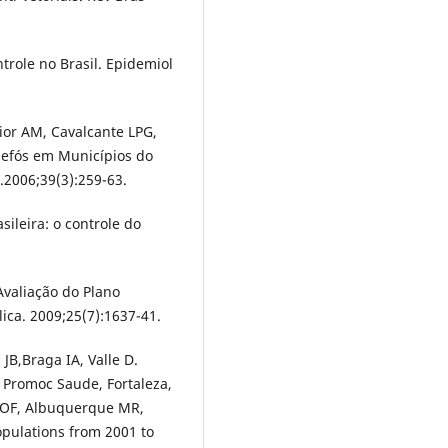
ntrole no Brasil. Epidemiol
ior AM, Cavalcante LPG,
mefós em Municípios do
.2006;39(3):259-63.
ileira: o controle do
Avaliação do Plano
ca. 2009;25(7):1637-41.
JB,Braga IA, Valle D.
 Promoc Saude, Fortaleza,
t MOF, Albuquerque MR,
opulations from 2001 to