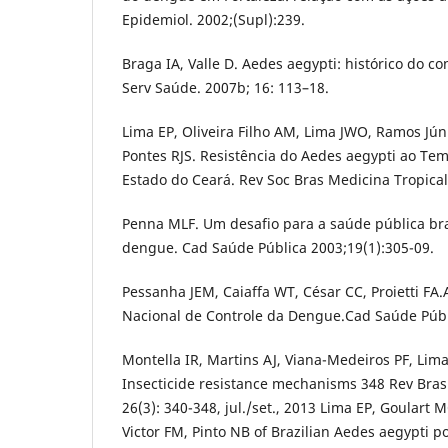
Epidemiol. 2002;(Supl):239.
Braga IA, Valle D. Aedes aegypti: histórico do co
Serv Saúde. 2007b; 16: 113–18.
Lima EP, Oliveira Filho AM, Lima JWO, Ramos Jún
Pontes RJS. Resistência do Aedes aegypti ao Te
Estado do Ceará. Rev Soc Bras Medicina Tropical
Penna MLF. Um desafio para a saúde pública bras
dengue. Cad Saúde Pública 2003;19(1):305-09.
Pessanha JEM, Caiaffa WT, César CC, Proietti FA.
Nacional de Controle da Dengue.Cad Saúde Públi
Montella IR, Martins AJ, Viana-Medeiros PF, Lima 
Insecticide resistance mechanisms 348 Rev Bras
26(3): 340-348, jul./set., 2013 Lima EP, Goular
Victor FM, Pinto NB of Brazilian Aedes aegypti p