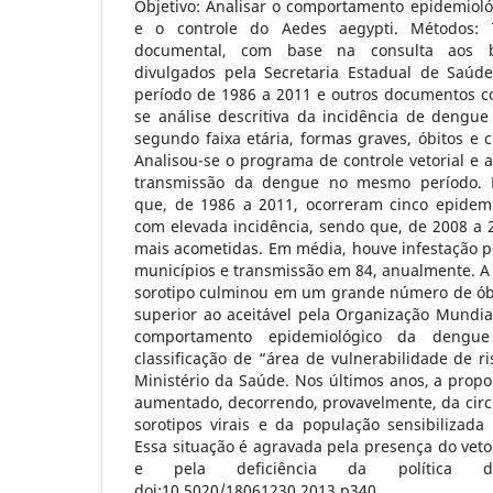
Objetivo: Analisar o comportamento epidemiol
e o controle do Aedes aegypti. Métodos:
documental, com base na consulta aos bo
divulgados pela Secretaria Estadual de Saúd
período de 1986 a 2011 e outros documentos c
se análise descritiva da incidência de dengue
segundo faixa etária, formas graves, óbitos e c
Analisou-se o programa de controle vetorial e a
transmissão da dengue no mesmo período. R
que, de 1986 a 2011, ocorreram cinco epidem
com elevada incidência, sendo que, de 2008 a 
mais acometidas. Em média, houve infestação p
municípios e transmissão em 84, anualmente. A
sorotipo culminou em um grande número de óbi
superior ao aceitável pela Organização Mundia
comportamento epidemiológico da dengue
classificação de “área de vulnerabilidade de ri
Ministério da Saúde. Nos últimos anos, a prop
aumentado, decorrendo, provavelmente, da circ
sorotipos virais e da população sensibilizada 
Essa situação é agravada pela presença do vet
e pela deficiência da política de
doi:10.5020/18061230.2013.p340