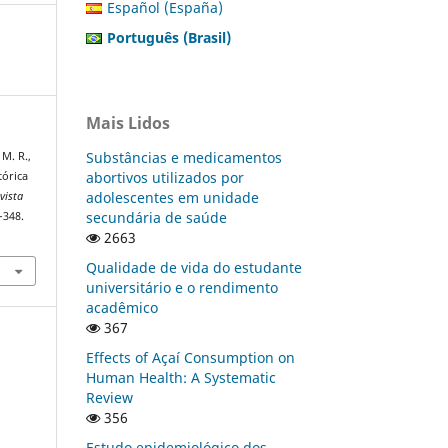
Español (España)
Português (Brasil)
Mais Lidos
Substâncias e medicamentos
 M. R.,
abortivos utilizados por
tórica
adolescentes em unidade
vista
secundária de saúde
–348.
2663
Qualidade de vida do estudante
universitário e o rendimento
acadêmico
367
Effects of Açaí Consumption on
Human Health: A Systematic
Review
356
Estudo epidemiológico dos