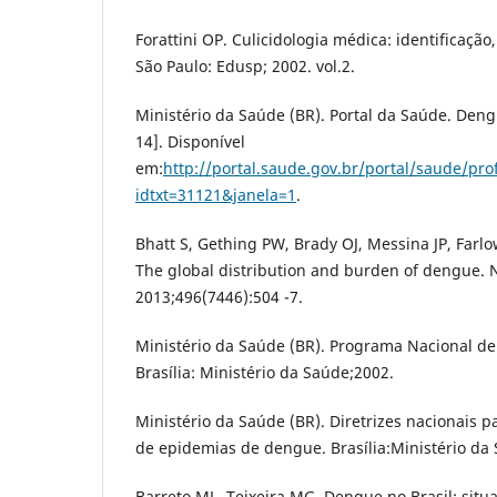
Forattini OP. Culicidologia médica: identificação
São Paulo: Edusp; 2002. vol.2.
Ministério da Saúde (BR). Portal da Saúde. Den
14]. Disponível
em:
http://portal.saude.gov.br/portal/saude/prof
idtxt=31121&janela=1
.
Bhatt S, Gething PW, Brady OJ, Messina JP, Farlo
The global distribution and burden of dengue. 
2013;496(7446):504 -7.
Ministério da Saúde (BR). Programa Nacional d
Brasília: Ministério da Saúde;2002.
Ministério da Saúde (BR). Diretrizes nacionais p
de epidemias de dengue. Brasília:Ministério da 
Barreto ML, Teixeira MG. Dengue no Brasil: situ