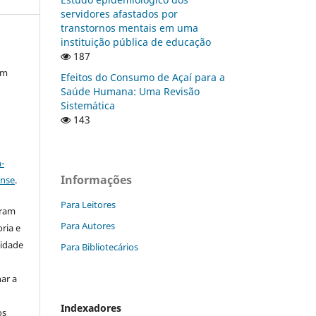
servidores afastados por
transtornos mentais em uma
instituição pública de educação
187
em
Efeitos do Consumo de Açaí para a
Saúde Humana: Uma Revisão
Sistemática
143
a
-
Informações
ense
.
Para Leitores
aram
Para Autores
ria e
lidade
Para Bibliotecários
ar a
Indexadores
os