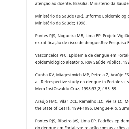
atenção ao doente. Brasília: Ministério da Saúde
Ministério da Saúde (BR). Informe Epidemiológic
Ministério da Saúde; 1998.
Pontes RJS, Nogueira MB, Lima EP. Projeto Vigil
extratificação de risco de dengue.Rev Pesquisa 
Vasconcelos PFC. Epidemia de dengue em Fortale
epidemiológico aleatório. Rev Saúde Pública. 19
Cunha RV, Miagostovich MP, Petrola Z, Araújo E
al. Retrospective study on dengue in Fortaleza, st
Mem InstOsvaldo Cruz. 1998;93(2):155–59.
Araújo FMC, Vilar DCL, Ramalho ILC, Vieira LC, Me
the State of Ceará, 1994-1996. Dengue-Rio, Summ
Pontes RJS, Ribeiro JVS, Lima EP. Padrões epidem
do dengue em Fortaleza: relação com as ações an