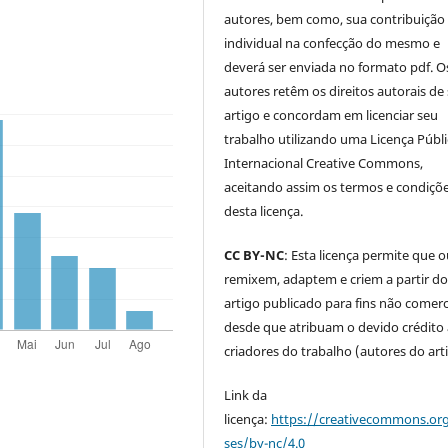
autores, bem como, sua contribuição
individual na confecção do mesmo e
deverá ser enviada no formato pdf. O
autores retêm os direitos autorais de
artigo e concordam em licenciar seu
trabalho utilizando uma Licença Públi
Internacional Creative Commons,
aceitando assim os termos e condiçõ
desta licença.
CC BY-NC
: Esta licença permite que 
remixem, adaptem e criem a partir d
artigo publicado para fins não comerci
desde que atribuam o devido crédito
criadores do trabalho (autores do art
Link da
licença:
https://creativecommons.org
ses/by-nc/4.0