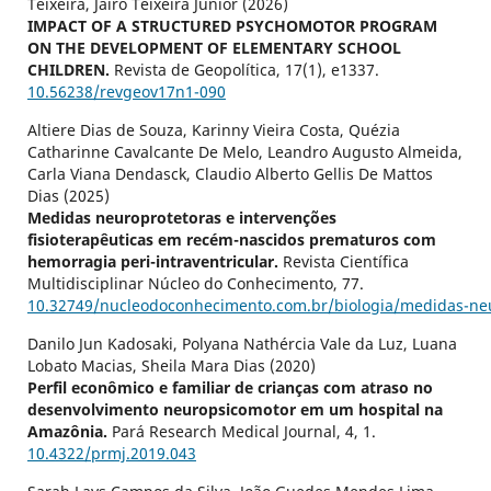
Teixeira, Jairo Teixeira Junior (2026)
IMPACT OF A STRUCTURED PSYCHOMOTOR PROGRAM
ON THE DEVELOPMENT OF ELEMENTARY SCHOOL
CHILDREN.
Revista de Geopolítica,
17
(1),
e1337.
10.56238/revgeov17n1-090
Altiere Dias de Souza, Karinny Vieira Costa, Quézia
Catharinne Cavalcante De Melo, Leandro Augusto Almeida,
Carla Viana Dendasck, Claudio Alberto Gellis De Mattos
Dias (2025)
Medidas neuroprotetoras e intervenções
fisioterapêuticas em recém-nascidos prematuros com
hemorragia peri-intraventricular.
Revista Científica
Multidisciplinar Núcleo do Conhecimento,
77.
10.32749/nucleodoconhecimento.com.br/biologia/medidas-ne
Danilo Jun Kadosaki, Polyana Nathércia Vale da Luz, Luana
Lobato Macias, Sheila Mara Dias (2020)
Perfil econômico e familiar de crianças com atraso no
desenvolvimento neuropsicomotor em um hospital na
Amazônia.
Pará Research Medical Journal,
4
,
1.
10.4322/prmj.2019.043