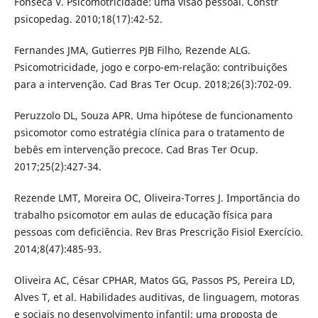
Fonseca V. Psicomotricidade: uma visão pessoal. Constr
psicopedag. 2010;18(17):42-52.
Fernandes JMA, Gutierres PJB Filho, Rezende ALG.
Psicomotricidade, jogo e corpo-em-relação: contribuições
para a intervenção. Cad Bras Ter Ocup. 2018;26(3):702-09.
Peruzzolo DL, Souza APR. Uma hipótese de funcionamento
psicomotor como estratégia clínica para o tratamento de
bebês em intervenção precoce. Cad Bras Ter Ocup.
2017;25(2):427-34.
Rezende LMT, Moreira OC, Oliveira-Torres J. Importância do
trabalho psicomotor em aulas de educação física para
pessoas com deficiência. Rev Bras Prescrição Fisiol Exercício.
2014;8(47):485-93.
Oliveira AC, César CPHAR, Matos GG, Passos PS, Pereira LD,
Alves T, et al. Habilidades auditivas, de linguagem, motoras
e sociais no desenvolvimento infantil: uma proposta de