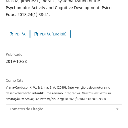
Mas M, Jiménez L, Riera C. Systematization of the
Psychomotor Activity and Cognitive Development. Psicol
Educ. 2018;24(1):38-41.
PDF/A
PDF/A (English)
Publicado
2019-10-28
Como Citar
Viana-Cardoso, K. V., & Lima, S. A. (2019). Intervenção psicomotora no
desenvolvimento infantil: uma revisão integrativa.
Revista Brasileira Em
Promoção Da Saúde
,
32
. https://doi.org/10.5020/18061230.2019.9300
Fomatos de Citação