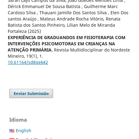
Sarah Lays Campos da Silva, João Guedes Mendes Lima ,
Dérick Emmanuel De Sousa Batista , Guilherme Marc
Cardoso Silva , Thauani Jamille Dos Santos Silva , Elen Dos
santos Araújo , Mateus Andrade Rocha Vitório, Renata
Batista dos Santos Pinheiro, Lílian Melo de Miranda
Fortaleza (2025)
EXPERIÊNCIA DE GRADUANDOS EM FISIOTERAPIA COM
INTERVENÇÕES PSICOMOTORAS EM CRIANÇAS NA
ATENÇÃO PRIMÁRIA.
Revista Multidisciplinar do Nordeste
Mineiro,
19
(1),
1.
10.61164/sd8gek42
Enviar Submissão
Idioma
English