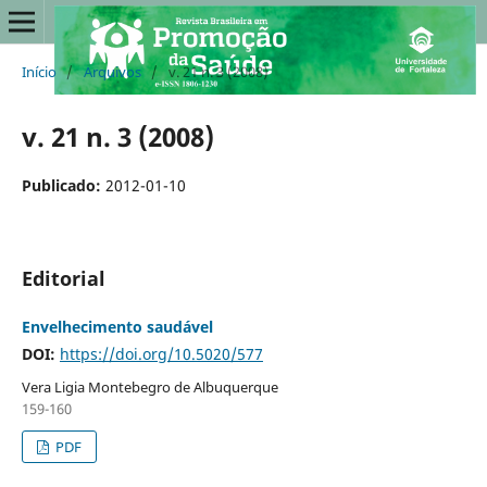
Início
/
Arquivos
/
v. 21 n. 3 (2008)
v. 21 n. 3 (2008)
Publicado:
2012-01-10
Editorial
Envelhecimento saudável
DOI:
https://doi.org/10.5020/577
Vera Ligia Montebegro de Albuquerque
159-160
PDF