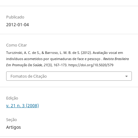
Publicado
2012-01-04
Como Citar
Turczinski, A. C. de S., & Barroso, L. M. B. de S. (2012). Avaliação vocal em
indivíduos acometidos por queimaduras de face e pescoço .
Revista Brasileira
Em Promoção Da Saúde
,
21
(3), 167–173. https://doi.org/10.5020/579
Fomatos de Citação
Edição
v. 21 n. 3 (2008)
Seção
Artigos