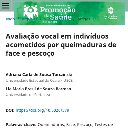
Início
/
Arquivos
/
v. 21 n. 3 (2008)
/
Artigos
Avaliação vocal em indivíduos
acometidos por queimaduras de
face e pescoço
Adriana Carla de Sousa Turczinski
Universidade Estadual do Ceará – UECE
Lia Maria Brasil de Souza Barroso
Universidade de Fortaleza
DOI:
https://doi.org/10.5020/579
Palavras-chave:
Queimaduras, Face, Pescoço, Testes de