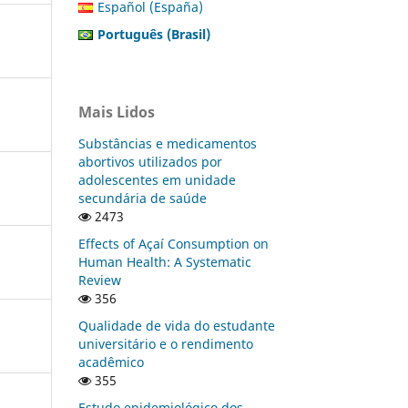
Español (España)
Português (Brasil)
Mais Lidos
Substâncias e medicamentos
abortivos utilizados por
adolescentes em unidade
secundária de saúde
2473
Effects of Açaí Consumption on
Human Health: A Systematic
Review
356
Qualidade de vida do estudante
universitário e o rendimento
acadêmico
355
Estudo epidemiológico dos