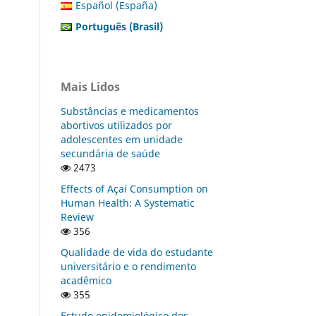
Español (España)
Português (Brasil)
Mais Lidos
Substâncias e medicamentos
abortivos utilizados por
adolescentes em unidade
secundária de saúde
2473
Effects of Açaí Consumption on
Human Health: A Systematic
Review
356
Qualidade de vida do estudante
universitário e o rendimento
acadêmico
355
Estudo epidemiológico dos