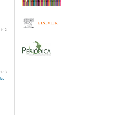
1-12
1-13
dad