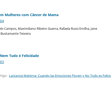
l em Mulheres com Câncer de Mama
404
o Campos, Maximiliano Ribeiro Guerra, Rafaela Russi Ervilha, Jane
a Bustamante Teixeira
Nem Tudo é Felicidade
103
rtigo:
Lactancia Materna: Cuando las Emociones Fluyen y No Todo es Felici