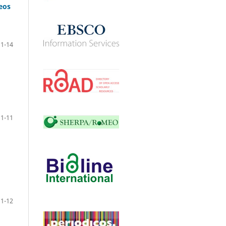
eos
1-14
1-11
1-12