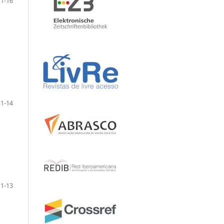
1-16
1-14
1-13