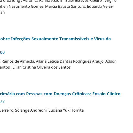
ruz Jung , Verônica Farina Azzolin, Euler Esteves Ribeiro , Virgílio
 Ketlen Nascimento Gomes, Márcia Batista Santoro, Eduardo Vélez-
san
obre Infecções Sexualmente Transmissíveis e Vírus da
800
 Ramos de Almeida, Allana Letícia Dantas Rodrigues Araujo, Adson
os , Lílian Cristina Oliveira dos Santos
Primária com Pessoas com Doenças Crônicas: Ensaio Clínico
877
erreiro, Solange Andreoni, Luciana Yuki Tomita