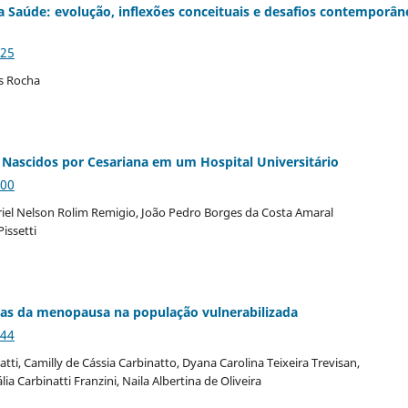
 Saúde: evolução, inflexões conceituais e desafios contemporân
925
es Rocha
 Nascidos por Cesariana em um Hospital Universitário
200
riel Nelson Rolim Remigio, João Pedro Borges da Costa Amaral
issetti
omas da menopausa na população vulnerabilizada
244
atti, Camilly de Cássia Carbinatto, Dyana Carolina Teixeira Trevisan,
ia Carbinatti Franzini, Naila Albertina de Oliveira