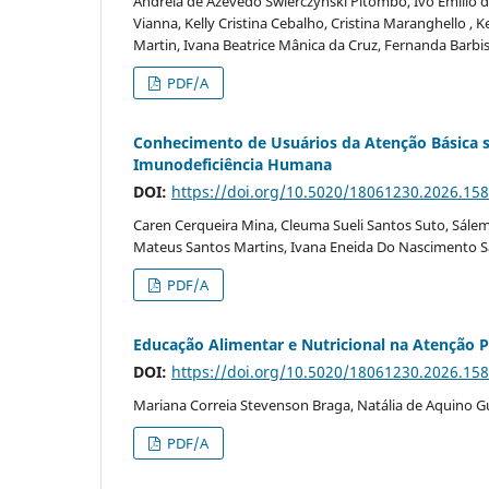
Andréia de Azevedo Swierczynski Pitombo, Ivo Emílio da C
Vianna, Kelly Cristina Cebalho, Cristina Maranghello ,
Martin, Ivana Beatrice Mânica da Cruz, Fernanda Barbi
PDF/A
Conhecimento de Usuários da Atenção Básica s
Imunodeficiência Humana
DOI:
https://doi.org/10.5020/18061230.2026.15
Caren Cerqueira Mina, Cleuma Sueli Santos Suto, Sálem
Mateus Santos Martins, Ivana Eneida Do Nascimento Sant
PDF/A
Educação Alimentar e Nutricional na Atenção 
DOI:
https://doi.org/10.5020/18061230.2026.15
Mariana Correia Stevenson Braga, Natália de Aquino Gu
PDF/A