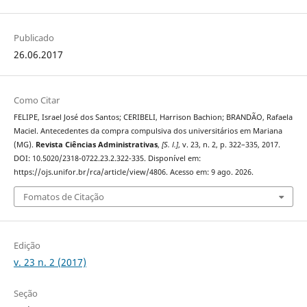
Publicado
26.06.2017
Como Citar
FELIPE, Israel José dos Santos; CERIBELI, Harrison Bachion; BRANDÃO, Rafaela
Maciel. Antecedentes da compra compulsiva dos universitários em Mariana
(MG).
Revista Ciências Administrativas
,
[S. l.]
, v. 23, n. 2, p. 322–335, 2017.
DOI: 10.5020/2318-0722.23.2.322-335. Disponível em:
https://ojs.unifor.br/rca/article/view/4806. Acesso em: 9 ago. 2026.
Fomatos de Citação
Edição
v. 23 n. 2 (2017)
Seção