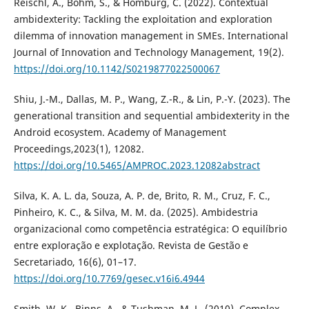
Reischl, A., Böhm, S., & Homburg, C. (2022). Contextual
ambidexterity: Tackling the exploitation and exploration
dilemma of innovation management in SMEs. International
Journal of Innovation and Technology Management, 19(2).
https://doi.org/10.1142/S0219877022500067
Shiu, J.-M., Dallas, M. P., Wang, Z.-R., & Lin, P.-Y. (2023). The
generational transition and sequential ambidexterity in the
Android ecosystem. Academy of Management
Proceedings,2023(1), 12082.
https://doi.org/10.5465/AMPROC.2023.12082abstract
Silva, K. A. L. da, Souza, A. P. de, Brito, R. M., Cruz, F. C.,
Pinheiro, K. C., & Silva, M. M. da. (2025). Ambidestria
organizacional como competência estratégica: O equilíbrio
entre exploração e explotação. Revista de Gestão e
Secretariado, 16(6), 01–17.
https://doi.org/10.7769/gesec.v16i6.4944
Smith, W. K., Binns, A., & Tushman, M. L. (2010). Complex