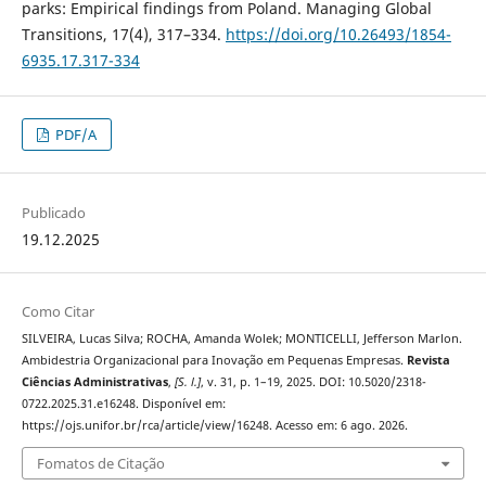
parks: Empirical findings from Poland. Managing Global
Transitions, 17(4), 317–334.
https://doi.org/10.26493/1854-
6935.17.317-334
PDF/A
Publicado
19.12.2025
Como Citar
SILVEIRA, Lucas Silva; ROCHA, Amanda Wolek; MONTICELLI, Jefferson Marlon.
Ambidestria Organizacional para Inovação em Pequenas Empresas.
Revista
Ciências Administrativas
,
[S. l.]
, v. 31, p. 1–19, 2025. DOI: 10.5020/2318-
0722.2025.31.e16248. Disponível em:
https://ojs.unifor.br/rca/article/view/16248. Acesso em: 6 ago. 2026.
Fomatos de Citação