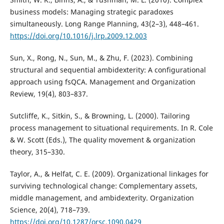
business models: Managing strategic paradoxes
simultaneously. Long Range Planning, 43(2–3), 448–461.
https://doi.org/10.1016/j.lrp.2009.12.003
Sun, X., Rong, N., Sun, M., & Zhu, F. (2023). Combining
structural and sequential ambidexterity: A configurational
approach using fsQCA. Management and Organization
Review, 19(4), 803–837.
Sutcliffe, K., Sitkin, S., & Browning, L. (2000). Tailoring
process management to situational requirements. In R. Cole
& W. Scott (Eds.), The quality movement & organization
theory, 315–330.
Taylor, A., & Helfat, C. E. (2009). Organizational linkages for
surviving technological change: Complementary assets,
middle management, and ambidexterity. Organization
Science, 20(4), 718–739.
https://doi.org/10.1287/orsc.1090.0429