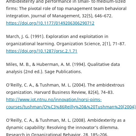
Ambidexterity and performance in small- to medium-sized
firms: The pivotal role of top management team behavioral
integration. Journal of Management, 32(5), 646–672.
https://doi.org/10.1177/0149206306290712
March, J. G. (1991). Exploration and exploitation in
organizational learning. Organization Science, 2(1), 71–87.
https://doi.org/10.1287/orsc.2.1.71
Miles, M. B., & Huberman, A. M. (1994). Qualitative data
analysis (2nd ed.). Sage Publications.
O’Reilly, C. A., & Tushman, M. L. (2004). The ambidextrous
organization. Harvard Business Review, 82(4), 74–83.
http://www.iot.ntnu.no/innovation/norsi-pims-
courses/tushman/O%C3%86Reilly%20&%20Tushman%20(2004)
O’Reilly, C. A., & Tushman, M. L. (2008). Ambidexterity as a
dynamic capability: Resolving the innovator’s dilemma.
Research in Organizational Behavior, 28, 185–206.