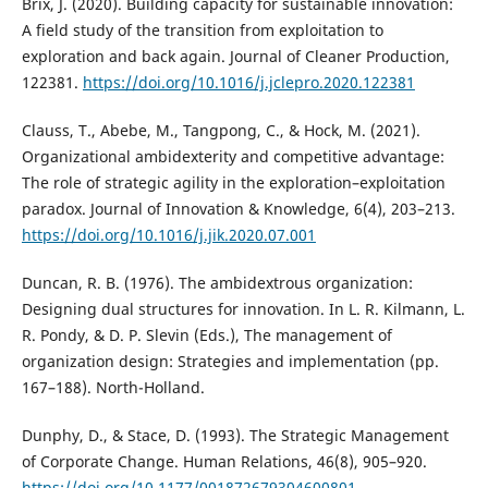
Brix, J. (2020). Building capacity for sustainable innovation:
A field study of the transition from exploitation to
exploration and back again. Journal of Cleaner Production,
122381.
https://doi.org/10.1016/j.jclepro.2020.122381
Clauss, T., Abebe, M., Tangpong, C., & Hock, M. (2021).
Organizational ambidexterity and competitive advantage:
The role of strategic agility in the exploration–exploitation
paradox. Journal of Innovation & Knowledge, 6(4), 203–213.
https://doi.org/10.1016/j.jik.2020.07.001
Duncan, R. B. (1976). The ambidextrous organization:
Designing dual structures for innovation. In L. R. Kilmann, L.
R. Pondy, & D. P. Slevin (Eds.), The management of
organization design: Strategies and implementation (pp.
167–188). North-Holland.
Dunphy, D., & Stace, D. (1993). The Strategic Management
of Corporate Change. Human Relations, 46(8), 905–920.
https://doi.org/10.1177/001872679304600801