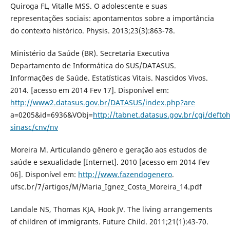
Quiroga FL, Vitalle MSS. O adolescente e suas
representações sociais: apontamentos sobre a importância
do contexto histórico. Physis. 2013;23(3):863-78.
Ministério da Saúde (BR). Secretaria Executiva
Departamento de Informática do SUS/DATASUS.
Informações de Saúde. Estatísticas Vitais. Nascidos Vivos.
2014. [acesso em 2014 Fev 17]. Disponível em:
http://www2.datasus.gov.br/DATASUS/index.php?are
a=0205&id=6936&VObj=
http://tabnet.datasus.gov.br/cgi/defto
sinasc/cnv/nv
Moreira M. Articulando gênero e geração aos estudos de
saúde e sexualidade [Internet]. 2010 [acesso em 2014 Fev
06]. Disponível em:
http://www.fazendogenero
.
ufsc.br/7/artigos/M/Maria_Ignez_Costa_Moreira_14.pdf
Landale NS, Thomas KJA, Hook JV. The living arrangements
of children of immigrants. Future Child. 2011;21(1):43-70.