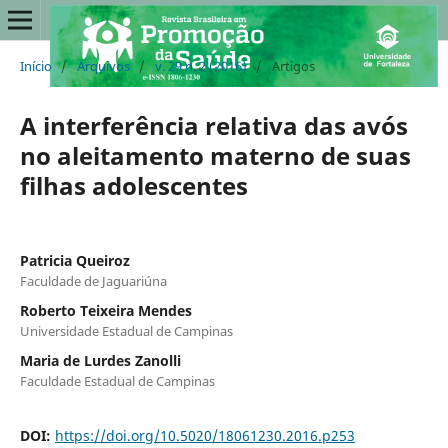
Início
/
Arquivos
/
v. 29 n. 2 (2016)
/
Artigos
A interferência relativa das avós
no aleitamento materno de suas
filhas adolescentes
Patricia Queiroz
Faculdade de Jaguariúna
Roberto Teixeira Mendes
Universidade Estadual de Campinas
Maria de Lurdes Zanolli
Faculdade Estadual de Campinas
DOI:
https://doi.org/10.5020/18061230.2016.p253