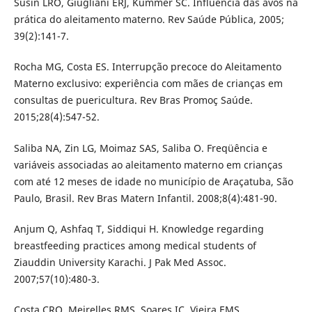
Susin LRO, Giugliani ERJ, Kummer SC. Influência das avós na
prática do aleitamento materno. Rev Saúde Pública, 2005;
39(2):141-7.
Rocha MG, Costa ES. Interrupção precoce do Aleitamento
Materno exclusivo: experiência com mães de crianças em
consultas de puericultura. Rev Bras Promoç Saúde.
2015;28(4):547-52.
Saliba NA, Zin LG, Moimaz SAS, Saliba O. Freqüência e
variáveis associadas ao aleitamento materno em crianças
com até 12 meses de idade no município de Araçatuba, São
Paulo, Brasil. Rev Bras Matern Infantil. 2008;8(4):481-90.
Anjum Q, Ashfaq T, Siddiqui H. Knowledge regarding
breastfeeding practices among medical students of
Ziauddin University Karachi. J Pak Med Assoc.
2007;57(10):480-3.
Costa CRO, Meirelles RMS, Soares IC, Vieira EMS.