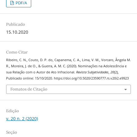
PDF/A
Publicado
15.10.2020
Como Citar
Ribeiro, C. N., Couto, D. P. do, Capanema, C. A., Lima, V. M., Vorcaro, Ângela M.
R., Moreira, J. de O., & Guerra, A. M. C. (2020). Nominações na Adolescência e
sua Relação com o Autor de Ato Infracional.
Revista Subjetividades
,
20
(2),
Publicado online: 15/10/2020. https://doi.org/10.5020/23590777.rs.v20i2.e9923
Fomatos de Citação
Edição
v. 20 n. 2 (2020)
Seção