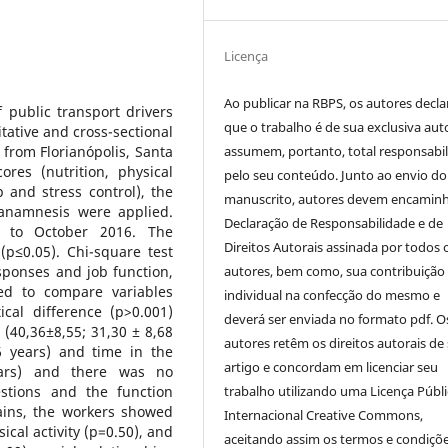
Licença
Ao publicar na RBPS, os autores decl
 public transport drivers
que o trabalho é de sua exclusiva auto
itative and cross-sectional
assumem, portanto, total responsabi
 from Florianópolis, Santa
res (nutrition, physical
pelo seu conteúdo. Junto ao envio do
ip and stress control), the
manuscrito, autores devem encaminh
d anamnesis were applied.
Declaração de Responsabilidade e de
r to October 2016. The
Direitos Autorais assinada por todos 
p≤0.05). Chi-square test
autores, bem como, sua contribuição
sponses and job function,
ed to compare variables
individual na confecção do mesmo e
cal difference (p>0.001)
deverá ser enviada no formato pdf. O
 (40,36±8,55; 31,30 ± 8,68
autores retêm os direitos autorais de
46 years) and time in the
artigo e concordam em licenciar seu
ears) and there was no
trabalho utilizando uma Licença Públi
stions and the function
ains, the workers showed
Internacional Creative Commons,
ical activity (p=0.50), and
aceitando assim os termos e condiçõ