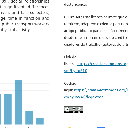
09), social relationships
desta licença.
 significant differences
vers and fare collectors,
CC BY-NC
: Esta licença permite que 
age, time in function and
remixem, adaptem e criem a partir d
e public transport workers
physical activity.
artigo publicado para fins não comerci
desde que atribuam o devido crédito
criadores do trabalho (autores do art
Link da
licença:
https://creativecommons.org
ses/by-nc/4.0
Código
legal:
https://creativecommons.org/l
es/by-nc/4.0/legalcode