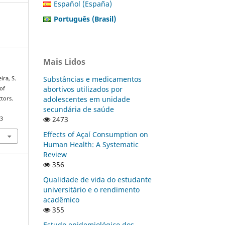
Español (España)
Português (Brasil)
Mais Lidos
Substâncias e medicamentos
ira, S.
abortivos utilizados por
 of
adolescentes em unidade
ctors.
secundária de saúde
2473
33
Effects of Açaí Consumption on
Human Health: A Systematic
Review
356
Qualidade de vida do estudante
universitário e o rendimento
acadêmico
355
Estudo epidemiológico dos