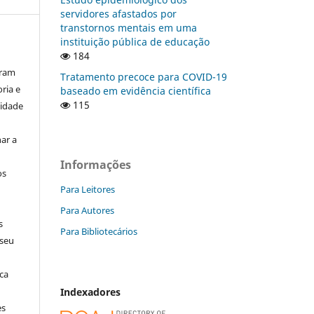
servidores afastados por
transtornos mentais em uma
instituição pública de educação
184
aram
Tratamento precoce para COVID-19
ria e
baseado em evidência científica
115
lidade
ar a
Informações
os
Para Leitores
Para Autores
s
Para Bibliotecários
 seu
ca
Indexadores
es