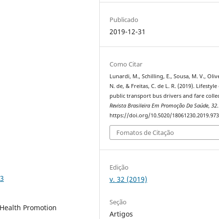
Publicado
2019-12-31
Como Citar
Lunardi, M., Schilling, E., Sousa, M. V., Olive
N. de, & Freitas, C. de L. R. (2019). Lifestyle
public transport bus drivers and fare colle
Revista Brasileira Em Promoção Da Saúde
,
32
.
https://doi.org/10.5020/18061230.2019.97
Fomatos de Citação
Edição
33
v. 32 (2019)
Seção
, Health Promotion
Artigos