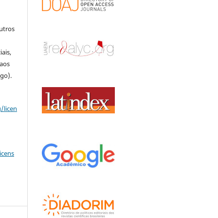
outros
o
ais,
 aos
igo).
/licen
icens