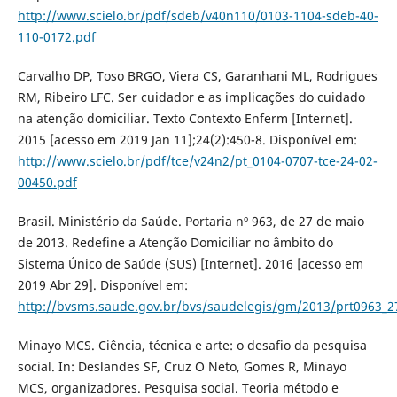
http://www.scielo.br/pdf/sdeb/v40n110/0103-1104-sdeb-40-
110-0172.pdf
Carvalho DP, Toso BRGO, Viera CS, Garanhani ML, Rodrigues
RM, Ribeiro LFC. Ser cuidador e as implicações do cuidado
na atenção domiciliar. Texto Contexto Enferm [Internet].
2015 [acesso em 2019 Jan 11];24(2):450-8. Disponível em:
http://www.scielo.br/pdf/tce/v24n2/pt_0104-0707-tce-24-02-
00450.pdf
Brasil. Ministério da Saúde. Portaria nº 963, de 27 de maio
de 2013. Redefine a Atenção Domiciliar no âmbito do
Sistema Único de Saúde (SUS) [Internet]. 2016 [acesso em
2019 Abr 29]. Disponível em:
http://bvsms.saude.gov.br/bvs/saudelegis/gm/2013/prt0963_2
Minayo MCS. Ciência, técnica e arte: o desafio da pesquisa
social. In: Deslandes SF, Cruz O Neto, Gomes R, Minayo
MCS, organizadores. Pesquisa social. Teoria método e