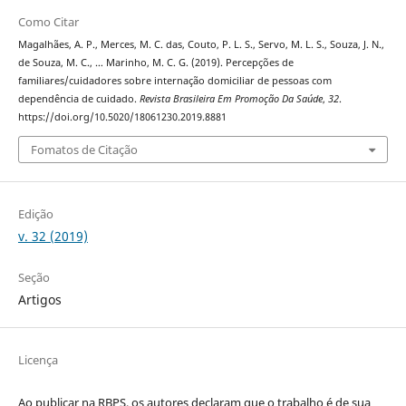
Como Citar
Magalhães, A. P., Merces, M. C. das, Couto, P. L. S., Servo, M. L. S., Souza, J. N.,
de Souza, M. C., … Marinho, M. C. G. (2019). Percepções de
familiares/cuidadores sobre internação domiciliar de pessoas com
dependência de cuidado.
Revista Brasileira Em Promoção Da Saúde
,
32
.
https://doi.org/10.5020/18061230.2019.8881
Fomatos de Citação
Edição
v. 32 (2019)
Seção
Artigos
Licença
Ao publicar na RBPS, os autores declaram que o trabalho é de sua