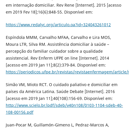
em internação domiciliar. Rev Rene [Internet]. 2015 [acesso
em 2019 Fev 18];16(6):848-55. Disponível em:
https://www.redalyc.org/articulo.oa?id=324043261012
Espíndola MMM, Carvalho MFAA, Carvalho e Lira MOS,
Moura LTR, Silva RM. Assistência domiciliar à saúde –
percepção do familiar cuidador sobre a qualidade
assistencial. Rev Enferm UFPE on line [Internet]. 2014
[acesso em 2019 Jan 11];8(2):379-84. Disponível em:
https://periodicos.ufpe.br/revistas/revistaenfermagem/article
Simão VM, Mioto RCT. O cuidado paliativo e domiciliar em
países da América Latina. Saúde Debate [Internet]. 2016
[acesso em 2019 Jan 11];40(108):156-69. Disponível em:
http://www.scielo.br/pdf/sdeb/v40n108/0103-1104-sdeb-40-
108-00156.pdf
Juan-Pocar M, Guillamón-Gimeno L, Pedraz-Marcos A,