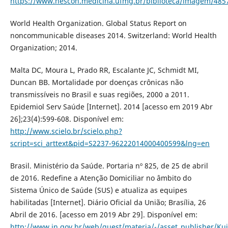
https://www.nescon.medicina.ufmg.br/biblioteca/imagem/485
World Health Organization. Global Status Report on
noncommunicable diseases 2014. Switzerland: World Health
Organization; 2014.
Malta DC, Moura L, Prado RR, Escalante JC, Schmidt MI,
Duncan BB. Mortalidade por doenças crônicas não
transmissíveis no Brasil e suas regiões, 2000 a 2011.
Epidemiol Serv Saúde [Internet]. 2014 [acesso em 2019 Abr
26];23(4):599-608. Disponível em:
http://www.scielo.br/scielo.php?
script=sci_arttext&pid=S2237-96222014000400599&lng=en
Brasil. Ministério da Saúde. Portaria nº 825, de 25 de abril
de 2016. Redefine a Atenção Domiciliar no âmbito do
Sistema Único de Saúde (SUS) e atualiza as equipes
habilitadas [Internet]. Diário Oficial da União; Brasília, 26
Abril de 2016. [acesso em 2019 Abr 29]. Disponível em:
http://www.in.gov.br/web/guest/materia/-/asset_publisher/K