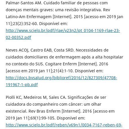
Palmar-Santos AM. Cuidado familiar de pessoas com
doenças mentais graves: uma revisão integrativa. Rev
Latino-Am Enfermagem [Internet]. 2015 [acesso em 2019 Jan
11];23(2):352-60. Disponível em:
http://www.scielo.br/pdf/rlae/v23n2/pt_0104-1169-rlae-23-
02-00352.pdf
Neves ACOJ, Castro EAB, Costa SRD. Necessidades de
cuidados domiciliares de enfermagem após a alta hospitalar
no contexto do SUS. Cogitare Enferm [Internet]. 2016
[acesso em 2019 Jan 11];21(4):1-10. Disponível em:
http://docs.bvsalud.org/biblioref/2016/12/827309/47708-
191967-1-pb.pdf
Piolli KC, Medeiros M, Sales CA. Significações de ser
cuidadora do companheiro com câncer: um olhar
existencial. Rev Bras Enferm [Internet]. 2016 [acesso em
2019 Jan 11];69(1):99-105. Disponível em:
http://www.scielo.br/pdf/reben/v69n1/0034-7167-reben-69-