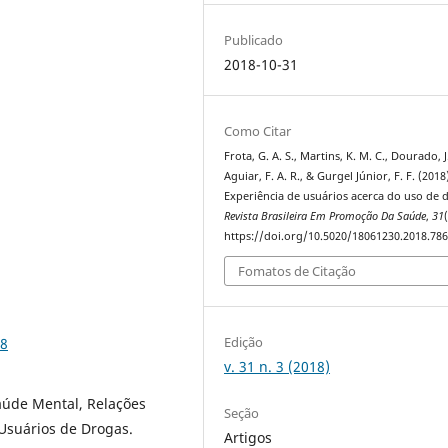
Publicado
2018-10-31
Como Citar
Frota, G. A. S., Martins, K. M. C., Dourado, J.
Aguiar, F. A. R., & Gurgel Júnior, F. F. (2018
Experiência de usuários acerca do uso de 
Revista Brasileira Em Promoção Da Saúde
,
31
https://doi.org/10.5020/18061230.2018.78
Fomatos de Citação
Edição
68
v. 31 n. 3 (2018)
aúde Mental, Relações
Seção
Usuários de Drogas.
Artigos