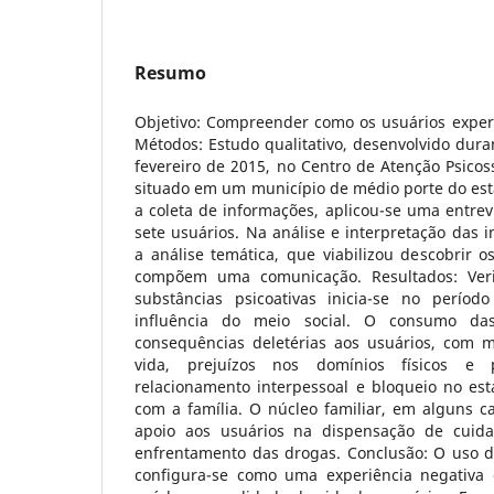
Resumo
Objetivo: Compreender como os usuários exper
Métodos: Estudo qualitativo, desenvolvido dura
fevereiro de 2015, no Centro de Atenção Psicoss
situado em um município de médio porte do esta
a coleta de informações, aplicou-se uma entre
sete usuários. Na análise e interpretação das
a análise temática, que viabilizou descobrir 
compõem uma comunicação. Resultados: Veri
substâncias psicoativas inicia-se no períod
influência do meio social. O consumo da
consequências deletérias aos usuários, com 
vida, prejuízos nos domínios físicos e ps
relacionamento interpessoal e bloqueio no est
com a família. O núcleo familiar, em alguns c
apoio aos usuários na dispensação de cuid
enfrentamento das drogas. Conclusão: O uso de
configura-se como uma experiência negativa 