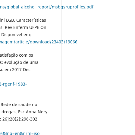
ns/global_alcohol_report/msbgsruprofiles.pdf
ni LGB. Características
as. Rev Enferm UFPE On
. Disponível em:
fermagem/article/download/23403/19066
Satisfação com os
s: evolução de uma
sso em 2017 Dec
3-rgenf-1983-
. Rede de saúde no
s drogas. Esc Anna Nery
 26];20(2):296-302.
296&lng=en&nrm=iso