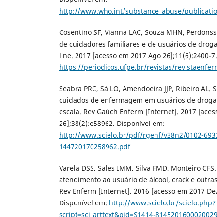
http://www.who.int/substance_abuse/publicatio
Cosentino SF, Vianna LAC, Souza MHN, Perdonssi
de cuidadores familiares e de usuários de drog
line. 2017 [acesso em 2017 Ago 26];11(6):2400-7
https://periodicos.ufpe.br/revistas/revistaen
Seabra PRC, Sá LO, Amendoeira JJP, Ribeiro AL. 
cuidados de enfermagem em usuários de droga
escala. Rev Gaúch Enferm [Internet]. 2017 [ace
26];38(2):e58962. Disponível em:
http://www.scielo.br/pdf/rgenf/v38n2/0102-693
144720170258962.pdf
Varela DSS, Sales IMM, Silva FMD, Monteiro CFS
atendimento ao usuário de álcool, crack e outra
Rev Enferm [Internet]. 2016 [acesso em 2017 Dez
Disponível em:
http://www.scielo.br/scielo.php?
script=sci_arttext&pid=S1414-81452016000200