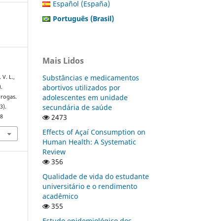
Español (España)
Português (Brasil)
Mais Lidos
Substâncias e medicamentos
 V. L.,
abortivos utilizados por
).
adolescentes em unidade
drogas.
secundária de saúde
(3).
2473
68
Effects of Açaí Consumption on
Human Health: A Systematic
Review
356
Qualidade de vida do estudante
universitário e o rendimento
acadêmico
355
Estudo epidemiológico dos