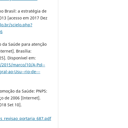
o Brasil: a estratégia de
 2013 [acesso em 2017 Dez
lo.br/scielo.php?
06
io da Saúde para atenção
ternet]. Brasília:
25]. Disponível em:
f/2015/marco/10/A-Pol--
gral-ao-Usu--rio-de---
Promoção da Saúde: PNPS:
o de 2006 [Internet].
018 Set 10].
s_revisao_portaria_687.pdf