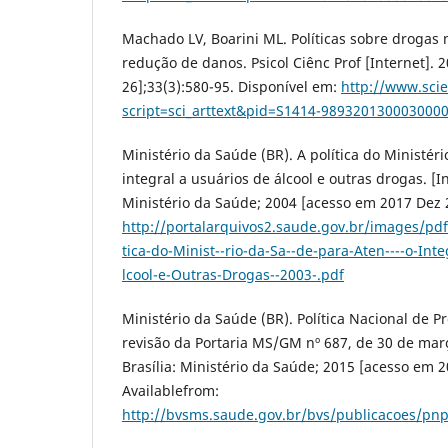
Machado LV, Boarini ML. Políticas sobre drogas n
redução de danos. Psicol Ciênc Prof [Internet].
26];33(3):580-95. Disponível em:
http://www.scie
script=sci_arttext&pid=S1414-989320130003000
Ministério da Saúde (BR). A política do Ministér
integral a usuários de álcool e outras drogas. [In
Ministério da Saúde; 2004 [acesso em 2017 Dez 
http://portalarquivos2.saude.gov.br/images/pd
tica-do-Minist--rio-da-Sa--de-para-Aten----o-Inte
lcool-e-Outras-Drogas--2003-.pdf
Ministério da Saúde (BR). Política Nacional de 
revisão da Portaria MS/GM nº 687, de 30 de març
Brasília: Ministério da Saúde; 2015 [acesso em 2
Availablefrom:
http://bvsms.saude.gov.br/bvs/publicacoes/pnp