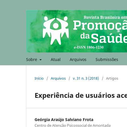
Sobre
Atual
Arquivos
Submissões
Início
/
Arquivos
/
v. 31 n. 3 (2018)
/
Artigos
Experiência de usuários ac
Geórgia Araújo Salviano Frota
Centro de Atenção Psicossocial de Amontada