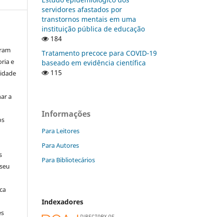
servidores afastados por
transtornos mentais em uma
instituição pública de educação
184
aram
Tratamento precoce para COVID-19
ria e
baseado em evidência científica
115
lidade
ar a
Informações
os
Para Leitores
Para Autores
s
Para Bibliotecários
 seu
ca
Indexadores
es