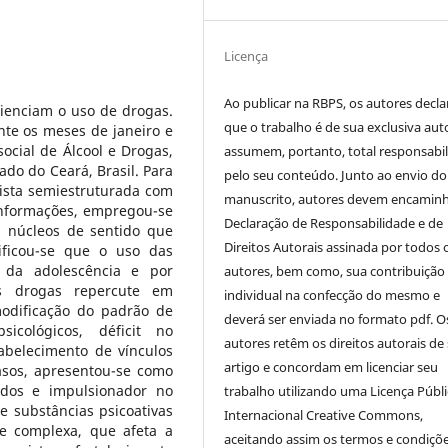
Licença
Ao publicar na RBPS, os autores decl
ienciam o uso de drogas.
que o trabalho é de sua exclusiva auto
nte os meses de janeiro e
ocial de Álcool e Drogas,
assumem, portanto, total responsabi
do do Ceará, Brasil. Para
pelo seu conteúdo. Junto ao envio do
vista semiestruturada com
manuscrito, autores devem encaminh
 informações, empregou-se
Declaração de Responsabilidade e de
os núcleos de sentido que
Direitos Autorais assinada por todos 
ficou-se que o uso das
o da adolescência e por
autores, bem como, sua contribuição
s drogas repercute em
individual na confecção do mesmo e
modificação do padrão de
deverá ser enviada no formato pdf. O
icológicos, déficit no
autores retêm os direitos autorais de
abelecimento de vínculos
artigo e concordam em licenciar seu
asos, apresentou-se como
ados e impulsionador no
trabalho utilizando uma Licença Públi
 substâncias psicoativas
Internacional Creative Commons,
e complexa, que afeta a
aceitando assim os termos e condiçõ