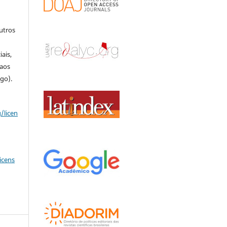
outros
o
ais,
 aos
igo).
/licen
icens