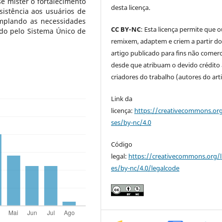
e mister o fortalecimento
desta licença.
sistência aos usuários de
emplando as necessidades
CC BY-NC
: Esta licença permite que 
ido pelo Sistema Único de
remixem, adaptem e criem a partir d
artigo publicado para fins não comerci
desde que atribuam o devido crédito
criadores do trabalho (autores do art
Link da
licença:
https://creativecommons.org
ses/by-nc/4.0
Código
legal:
https://creativecommons.org/l
es/by-nc/4.0/legalcode