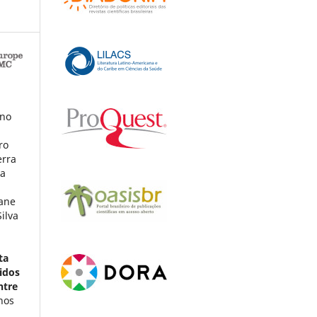
ino
ro
erra
da
iane
ilva
ta
idos
ntre
nos
,