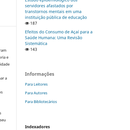
servidores afastados por
transtornos mentais em uma
instituição pública de educação
187
Efeitos do Consumo de Açaí para a
Saúde Humana: Uma Revisão
Sistemática
143
aram
ria e
lidade
Informações
ar a
Para Leitores
os
Para Autores
Para Bibliotecários
s
 seu
Indexadores