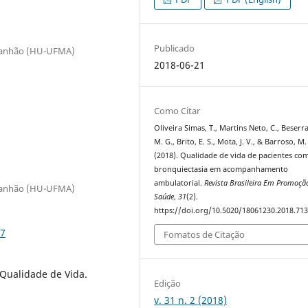
Publicado
Maranhão (HU-UFMA)
2018-06-21
Como Citar
Oliveira Simas, T., Martins Neto, C., Beserra
M. G., Brito, E. S., Mota, J. V., & Barroso, M. 
(2018). Qualidade de vida de pacientes co
bronquiectasia em acompanhamento
ambulatorial.
Revista Brasileira Em Promoçã
Maranhão (HU-UFMA)
Saúde
,
31
(2).
https://doi.org/10.5020/18061230.2018.71
37
Fomatos de Citação
Qualidade de Vida.
Edição
v. 31 n. 2 (2018)