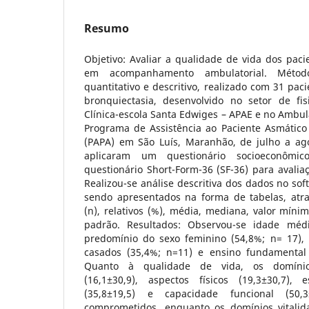
Resumo
Objetivo: Avaliar a qualidade de vida dos pac
em acompanhamento ambulatorial. Métodos
quantitativo e descritivo, realizado com 31 pac
bronquiectasia, desenvolvido no setor de fisi
Clínica-escola Santa Edwiges – APAE e no Ambu
Programa de Assistência ao Paciente Asmático 
(PAPA) em São Luís, Maranhão, de julho a ag
aplicaram um questionário socioeconôm
questionário Short-Form-36 (SF-36) para avalia
Realizou-se análise descritiva dos dados no soft
sendo apresentados na forma de tabelas, atra
(n), relativos (%), média, mediana, valor míni
padrão. Resultados: Observou-se idade méd
predomínio do sexo feminino (54,8%; n= 17), 
casados (35,4%; n=11) e ensino fundamental 
Quanto à qualidade de vida, os domínio
(16,1±30,9), aspectos físicos (19,3±30,7)
(35,8±19,5) e capacidade funcional (50,3
comprometidos, enquanto os domínios vitalida