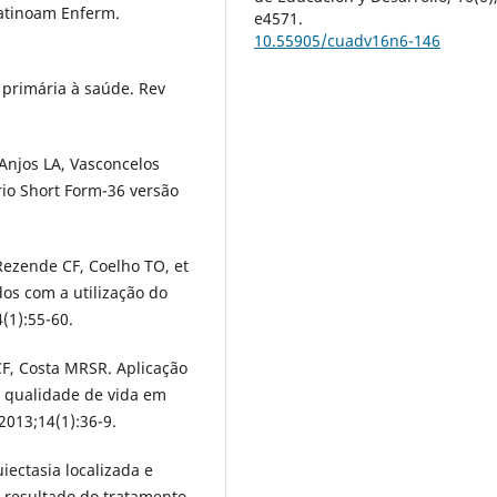
Latinoam Enferm.
e4571.
10.55905/cuadv16n6-146
 primária à saúde. Rev
Anjos LA, Vasconcelos
io Short Form-36 versão
Rezende CF, Coelho TO, et
os com a utilização do
(1):55-60.
CF, Costa MRSR. Aplicação
a qualidade de vida em
2013;14(1):36-9.
ectasia localizada e
e resultado do tratamento