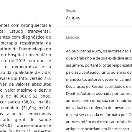
Seção
Artigos
ientes com bronquiectasia
: Estudo transversal,
ientes com diagnóstico de
Licença
oterapia respiratória da
latório de Pneumologia do
Ao publicar na RBPS, os autores decl
do Hospital Universitário
que o trabalho é de sua exclusiva auto
osto de 2015, em que se
assumem, portanto, total responsabi
ico e demográfico e o
pelo seu conteúdo. Junto ao envio do
ção da qualidade de vida.
ware Epi Info, versão 7.0,
manuscrito, autores devem encaminh
vés de valores absolutos
Declaração de Responsabilidade e de
mo, valor máximo e desvio
Direitos Autorais assinada por todos 
ia de 46,96±15,52 anos,
autores, bem como, sua contribuição
cor parda (58,0%; n=18),
individual na confecção do mesmo e
completo (51,6%; n=16).
s aspectos emocionais
deverá ser enviada no formato pdf. O
, estado geral de saúde
autores retêm os direitos autorais de
±25,0) apresentaram-se
artigo e concordam em licenciar seu
de (55,0±27,4), aspectos