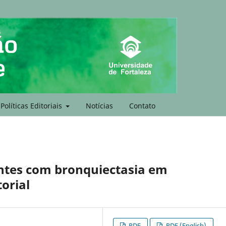
Políticas Editoriais
Notícias
Contato
entes com bronquiectasia em
orial
PDF
PDF (English)