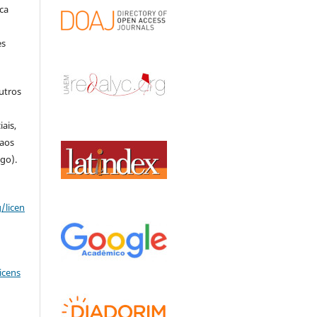
ca
es
outros
o
ais,
 aos
igo).
/licen
icens