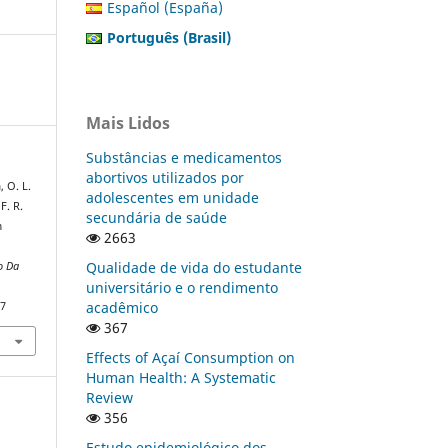
Español (España)
Português (Brasil)
Mais Lidos
Substâncias e medicamentos
abortivos utilizados por
, O. L.
adolescentes em unidade
F. R.
secundária de saúde
m
2663
Qualidade de vida do estudante
o Da
universitário e o rendimento
acadêmico
37
367
Effects of Açaí Consumption on
Human Health: A Systematic
Review
356
Estudo epidemiológico dos