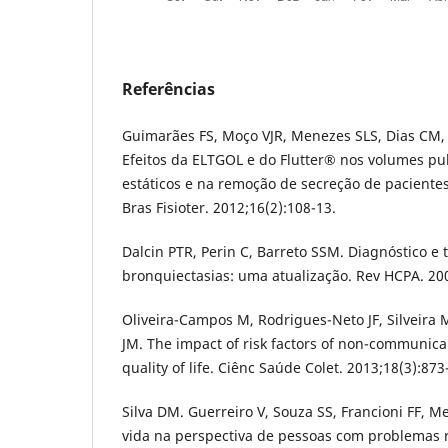
Referências
Guimarães FS, Moço VJR, Menezes SLS, Dias CM, 
Efeitos da ELTGOL e do Flutter® nos volumes p
estáticos e na remoção de secreção de paciente
Bras Fisioter. 2012;16(2):108-13.
Dalcin PTR, Perin C, Barreto SSM. Diagnóstico e
bronquiectasias: uma atualização. Rev HCPA. 200
Oliveira-Campos M, Rodrigues-Neto JF, Silveira
JM. The impact of risk factors of non-communica
quality of life. Ciênc Saúde Colet. 2013;18(3):873
Silva DM. Guerreiro V, Souza SS, Francioni FF, M
vida na perspectiva de pessoas com problemas re