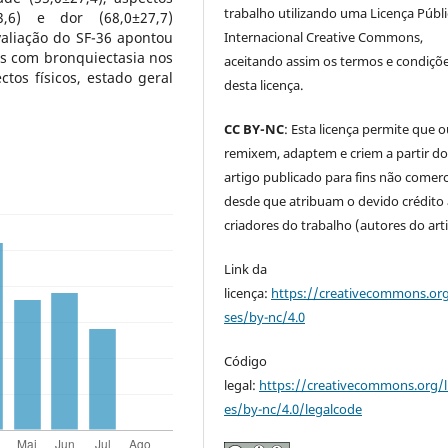
trabalho utilizando uma Licença Públi
3,6) e dor (68,0±27,7)
Internacional Creative Commons,
aliação do SF-36 apontou
s com bronquiectasia nos
aceitando assim os termos e condiçõ
tos físicos, estado geral
desta licença.
CC BY-NC
: Esta licença permite que 
remixem, adaptem e criem a partir d
artigo publicado para fins não comerci
desde que atribuam o devido crédito
criadores do trabalho (autores do art
Link da
licença:
https://creativecommons.org
ses/by-nc/4.0
Código
legal:
https://creativecommons.org/l
es/by-nc/4.0/legalcode