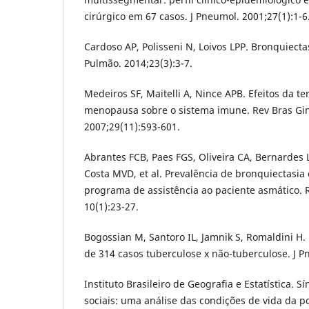
cirúrgico em 67 casos. J Pneumol. 2001;27(1):1-6
Cardoso AP, Polisseni N, Loivos LPP. Bronquiect
Pulmão. 2014;23(3):3-7.
Medeiros SF, Maitelli A, Nince APB. Efeitos da t
menopausa sobre o sistema imune. Rev Bras Gin
2007;29(11):593-601.
Abrantes FCB, Paes FGS, Oliveira CA, Bernardes 
Costa MVD, et al. Prevalência de bronquiectasia
programa de assistência ao paciente asmático. 
10(1):23-27.
Bogossian M, Santoro IL, Jamnik S, Romaldini H.
de 314 casos tuberculose x não-tuberculose. J P
Instituto Brasileiro de Geografia e Estatística. S
sociais: uma análise das condições de vida da po