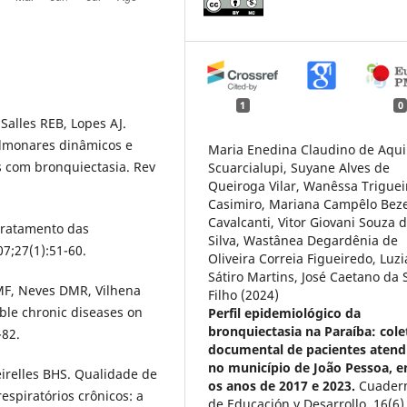
1
0
Salles REB, Lopes AJ.
ulmonares dinâmicos e
Maria Enedina Claudino de Aqu
s com bronquiectasia. Rev
Scuarcialupi, Suyane Alves de
Queiroga Vilar, Wanêssa Triguei
Casimiro, Mariana Campêlo Bez
Cavalcanti, Vitor Giovani Souza 
 tratamento das
Silva, Wastânea Degardênia de
7;27(1):51-60.
Oliveira Correia Figueiredo, Luz
Sátiro Martins, José Caetano da S
 MF, Neves DMR, Vilhena
Filho (2024)
ble chronic diseases on
Perfil epidemiológico da
bronquiectasia na Paraíba: cole
-82.
documental de pacientes atend
no município de João Pessoa, e
eirelles BHS. Qualidade de
os anos de 2017 e 2023.
Cuader
spiratórios crônicos: a
de Educación y Desarrollo,
16
(6)