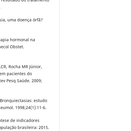
.
asia, uma doença órfã?
erapia hormonal na
ecol Obstet.
LCR, Rocha MR Júnior,
 em pacientes do
Rev Pesq Saúde. 2009;
 Bronquiectasias: estudo
neumol. 1998;24(1):11-6.
íntese de indicadores
pulação brasileira: 2015.