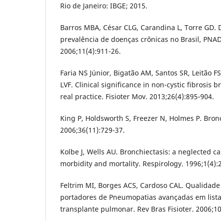
Rio de Janeiro: IBGE; 2015.
Barros MBA, César CLG, Carandina L, Torre GD. 
prevalência de doenças crônicas no Brasil, PNAD
2006;11(4):911-26.
Faria NS Júnior, Bigatão AM, Santos SR, Leitão FSS
LVF. Clinical significance in non-cystic fibrosis 
real practice. Fisioter Mov. 2013;26(4):895-904.
King P, Holdsworth S, Freezer N, Holmes P. Bronc
2006;36(11):729-37.
Kolbe J, Wells AU. Bronchiectasis: a neglected ca
morbidity and mortality. Respirology. 1996;1(4):
Feltrim MI, Borges ACS, Cardoso CAL. Qualidade
portadores de Pneumopatias avançadas em lista
transplante pulmonar. Rev Bras Fisioter. 2006;10