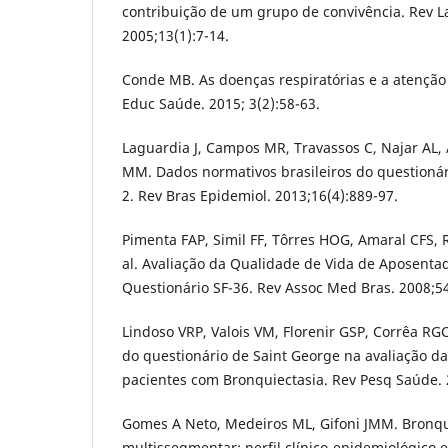
contribuição de um grupo de convivência. Rev 
2005;13(1):7-14.
Conde MB. As doenças respiratórias e a atenção
Educ Saúde. 2015; 3(2):58-63.
Laguardia J, Campos MR, Travassos C, Najar AL, 
MM. Dados normativos brasileiros do questionár
2. Rev Bras Epidemiol. 2013;16(4):889-97.
Pimenta FAP, Simil FF, Tôrres HOG, Amaral CFS, 
al. Avaliação da Qualidade de Vida de Aposentad
Questionário SF-36. Rev Assoc Med Bras. 2008;54
Lindoso VRP, Valois VM, Florenir GSP, Corrêa RG
do questionário de Saint George na avaliação d
pacientes com Bronquiectasia. Rev Pesq Saúde. 
Gomes A Neto, Medeiros ML, Gifoni JMM. Bronqui
multissegmentar: perfil clínico-epidemiológico 