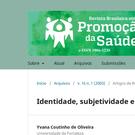
Sobre
Atual
Arquivos
Submissões
Início
/
Arquivos
/
v. 16 n. 1 (2003)
/
Artigos de R
Identidade, subjetividade
Yvana Coutinho de Oliveira
Universidade de Fortaleza