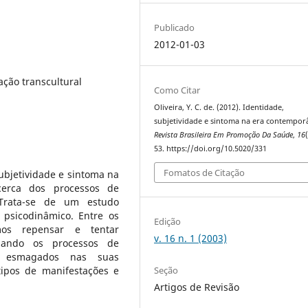
Publicado
2012-01-03
ação transcultural
Como Citar
Oliveira, Y. C. de. (2012). Identidade,
subjetividade e sintoma na era contempor
Revista Brasileira Em Promoção Da Saúde
,
16
53. https://doi.org/10.5020/331
Fomatos de Citação
subjetividade e sintoma na
cerca dos processos de
 Trata-se de um estudo
o psicodinâmico. Entre os
Edição
mos repensar e tentar
v. 16 n. 1 (2003)
ando os processos de
am esmagados nas suas
Seção
tipos de manifestações e
Artigos de Revisão