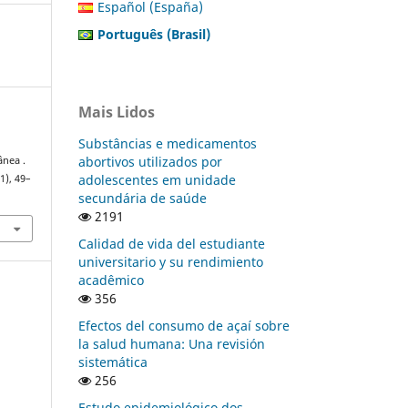
Español (España)
Português (Brasil)
Mais Lidos
Substâncias e medicamentos
abortivos utilizados por
ânea .
adolescentes em unidade
(1), 49–
secundária de saúde
2191
Calidad de vida del estudiante
universitario y su rendimiento
acadêmico
356
Efectos del consumo de açaí sobre
la salud humana: Una revisión
sistemática
256
Estudo epidemiológico dos