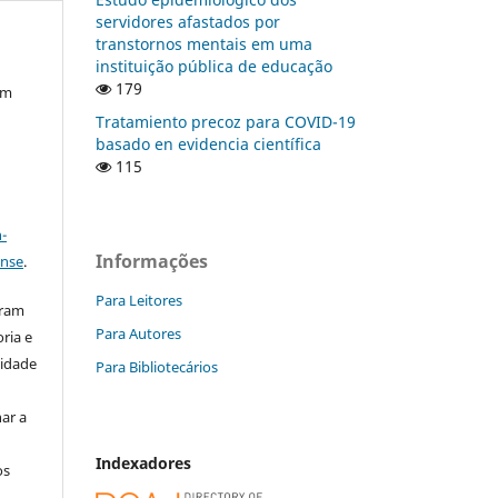
servidores afastados por
transtornos mentais em uma
instituição pública de educação
179
em
Tratamiento precoz para COVID-19
basado en evidencia científica
115
a
-
Informações
ense
.
Para Leitores
aram
Para Autores
ria e
lidade
Para Bibliotecários
ar a
Indexadores
os