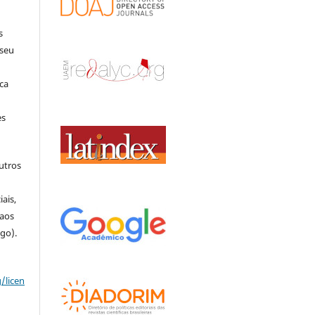
s
 seu
ca
es
outros
o
ais,
 aos
igo).
/licen