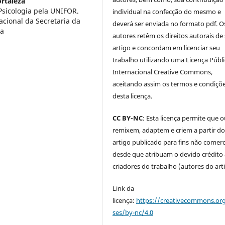
rtaleza
sicologia pela UNIFOR.
individual na confecção do mesmo e
cional da Secretaria da
deverá ser enviada no formato pdf. O
na
autores retêm os direitos autorais de
artigo e concordam em licenciar seu
trabalho utilizando uma Licença Públi
Internacional Creative Commons,
aceitando assim os termos e condiçõ
desta licença.
CC BY-NC
: Esta licença permite que 
remixem, adaptem e criem a partir d
artigo publicado para fins não comerci
desde que atribuam o devido crédito
criadores do trabalho (autores do art
Link da
licença:
https://creativecommons.org
ses/by-nc/4.0