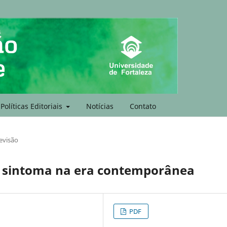
Políticas Editoriais
Notícias
Contato
evisão
 e sintoma na era contemporânea
PDF