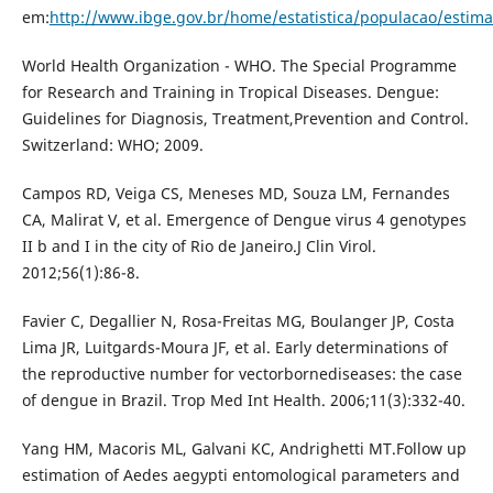
em:
http://www.ibge.gov.br/home/estatistica/populacao/estima
World Health Organization - WHO. The Special Programme
for Research and Training in Tropical Diseases. Dengue:
Guidelines for Diagnosis, Treatment,Prevention and Control.
Switzerland: WHO; 2009.
Campos RD, Veiga CS, Meneses MD, Souza LM, Fernandes
CA, Malirat V, et al. Emergence of Dengue virus 4 genotypes
II b and I in the city of Rio de Janeiro.J Clin Virol.
2012;56(1):86-8.
Favier C, Degallier N, Rosa-Freitas MG, Boulanger JP, Costa
Lima JR, Luitgards-Moura JF, et al. Early determinations of
the reproductive number for vectorbornediseases: the case
of dengue in Brazil. Trop Med Int Health. 2006;11(3):332-40.
Yang HM, Macoris ML, Galvani KC, Andrighetti MT.Follow up
estimation of Aedes aegypti entomological parameters and