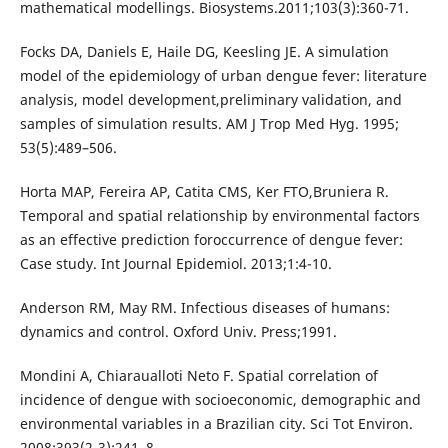
mathematical modellings. Biosystems.2011;103(3):360-71.
Focks DA, Daniels E, Haile DG, Keesling JE. A simulation
model of the epidemiology of urban dengue fever: literature
analysis, model development,preliminary validation, and
samples of simulation results. AM J Trop Med Hyg. 1995;
53(5):489–506.
Horta MAP, Fereira AP, Catita CMS, Ker FTO,Bruniera R.
Temporal and spatial relationship by environmental factors
as an effective prediction foroccurrence of dengue fever:
Case study. Int Journal Epidemiol. 2013;1:4-10.
Anderson RM, May RM. Infectious diseases of humans:
dynamics and control. Oxford Univ. Press;1991.
Mondini A, Chiaraualloti Neto F. Spatial correlation of
incidence of dengue with socioeconomic, demographic and
environmental variables in a Brazilian city. Sci Tot Environ.
2008;393(2-3):241–8.