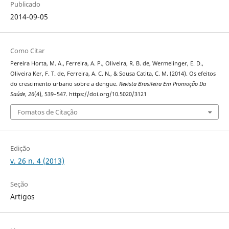
Publicado
2014-09-05
Como Citar
Pereira Horta, M. A., Ferreira, A. P., Oliveira, R. B. de, Wermelinger, E. D.,
Oliveira Ker, F. T. de, Ferreira, A. C. N., & Sousa Catita, C. M. (2014). Os efeitos
do crescimento urbano sobre a dengue.
Revista Brasileira Em Promoção Da
Saúde
,
26
(4), 539–547. https://doi.org/10.5020/3121
Fomatos de Citação
Edição
v. 26 n. 4 (2013)
Seção
Artigos