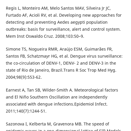
Regis L, Monteiro AM, Melo Santos MAV, Silveira Jr JC,
Furtado AF, Acioli RV, et al. Developing new approaches for
detecting and preventing Aedes aegypti population
outbreaks: basis for surveillance, alert and control system.
Mem Inst Oswaldo Cruz. 2008;103:50–9.
Simone TS, Nogueira RMR, Araújo ESM, Guimarães FR,
Santos FB, Schatzmayr HG, et al. Dengue virus surveillance:
the co-circulation of DENV-1, DENV- 2 and DENV-3 in the
state of Rio de Janeiro, Brazil.Trans R Soc Trop Med Hyg.
2004;98(9):553-62.
Earnest A, Tan SB, Wilder-Smith A. Meteorological factors
and El Niño Southern Oscillation are independently
associated with dengue infections.Epidemiol Infect.
2011;140(7):1244-51.
Sazonova I, Kelberta M, Gravenora MB. The speed of
epidemic waves in a one-dimensional lattice of SIR Models.