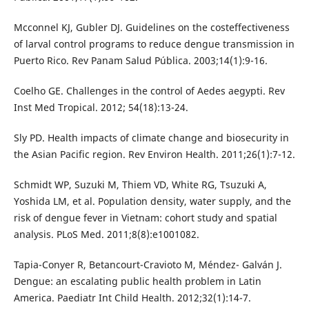
Mcconnel KJ, Gubler DJ. Guidelines on the costeffectiveness
of larval control programs to reduce dengue transmission in
Puerto Rico. Rev Panam Salud Pública. 2003;14(1):9-16.
Coelho GE. Challenges in the control of Aedes aegypti. Rev
Inst Med Tropical. 2012; 54(18):13-24.
Sly PD. Health impacts of climate change and biosecurity in
the Asian Pacific region. Rev Environ Health. 2011;26(1):7-12.
Schmidt WP, Suzuki M, Thiem VD, White RG, Tsuzuki A,
Yoshida LM, et al. Population density, water supply, and the
risk of dengue fever in Vietnam: cohort study and spatial
analysis. PLoS Med. 2011;8(8):e1001082.
Tapia-Conyer R, Betancourt-Cravioto M, Méndez- Galván J.
Dengue: an escalating public health problem in Latin
America. Paediatr Int Child Health. 2012;32(1):14-7.