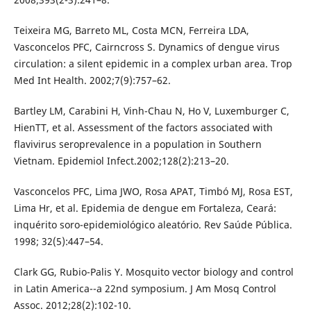
Teixeira MG, Barreto ML, Costa MCN, Ferreira LDA,
Vasconcelos PFC, Cairncross S. Dynamics of dengue virus
circulation: a silent epidemic in a complex urban area. Trop
Med Int Health. 2002;7(9):757–62.
Bartley LM, Carabini H, Vinh-Chau N, Ho V, Luxemburger C,
HienTT, et al. Assessment of the factors associated with
flavivirus seroprevalence in a population in Southern
Vietnam. Epidemiol Infect.2002;128(2):213–20.
Vasconcelos PFC, Lima JWO, Rosa APAT, Timbó MJ, Rosa EST,
Lima Hr, et al. Epidemia de dengue em Fortaleza, Ceará:
inquérito soro-epidemiológico aleatório. Rev Saúde Pública.
1998; 32(5):447–54.
Clark GG, Rubio-Palis Y. Mosquito vector biology and control
in Latin America--a 22nd symposium. J Am Mosq Control
Assoc. 2012;28(2):102-10.