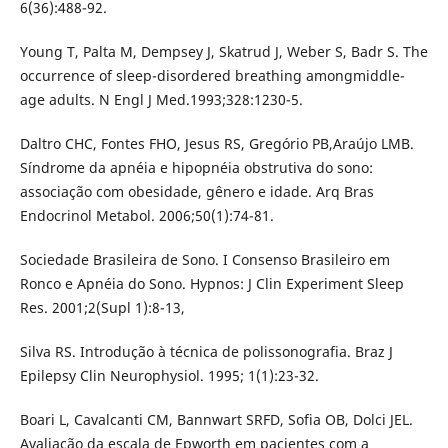
6(36):488-92.
Young T, Palta M, Dempsey J, Skatrud J, Weber S, Badr S. The
occurrence of sleep-disordered breathing amongmiddle-
age adults. N Engl J Med.1993;328:1230-5.
Daltro CHC, Fontes FHO, Jesus RS, Gregório PB,Araújo LMB.
Síndrome da apnéia e hipopnéia obstrutiva do sono:
associação com obesidade, gênero e idade. Arq Bras
Endocrinol Metabol. 2006;50(1):74-81.
Sociedade Brasileira de Sono. I Consenso Brasileiro em
Ronco e Apnéia do Sono. Hypnos: J Clin Experiment Sleep
Res. 2001;2(Supl 1):8-13,
Silva RS. Introdução à técnica de polissonografia. Braz J
Epilepsy Clin Neurophysiol. 1995; 1(1):23-32.
Boari L, Cavalcanti CM, Bannwart SRFD, Sofia OB, Dolci JEL.
Avaliação da escala de Epworth em pacientes com a