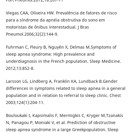
Viegas CAA, Oliveira HW. Prevalência de fatores de risco
para a síndrome da apnéia obstrutiva do sono em
motoristas de ônibus interestadual. J Bras
Pneumol.2006;32(2):144-9.
Fuhrman C, Fleury B, Nguyên X, Delmas M.Symptoms of
sleep apnea syndrome: High prevalence and
underdiagnosis in the French population. Sleep Medicine.
2012;13:852-8.
Larsson LG, Lindberg A, Franklin KA, Lundback B.Gender
differences in symptoms related to sleep apnea in a general
population and in relation to referral to sleep clinic. Chest
2003;124(1):204-11.
Bouloukaki I, Kapsimalis F, Mermigkis C, Kryger M,Tzanakis
N, Panagou P, Moniaki V, et al. Prediction of obstructive
sleep apnea syndrome in a large Greekpopulation. Sleep