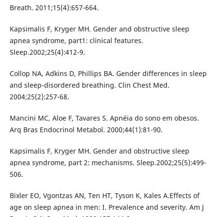
Breath. 2011;15(4):657-664.
Kapsimalis F, Kryger MH. Gender and obstructive sleep
apnea syndrome, part1: clinical features.
Sleep.2002;25(4):412-9.
Collop NA, Adkins D, Phillips BA. Gender differences in sleep
and sleep-disordered breathing. Clin Chest Med.
2004;25(2):257-68.
Mancini MC, Aloe F, Tavares S. Apnéia do sono em obesos.
Arq Bras Endocrinol Metabol. 2000;44(1):81-90.
Kapsimalis F, Kryger MH. Gender and obstructive sleep
apnea syndrome, part 2: mechanisms. Sleep.2002;25(5):499-
506.
Bixler EO, Vgontzas AN, Ten HT, Tyson K, Kales A.Effects of
age on sleep apnea in men: I. Prevalence and severity. Am J