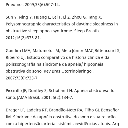
Pneumol. 2009;35(6):507-14.
Sun Y, Ning Y, Huang L, Lei F, Li Z, Zhou G, Tang X.
Polysomnographic characteristics of daytime sleepiness in
obstructive sleep apnea syndrome. Sleep Breath.
2012;16(2):375-81.
Gondim LMA, Matumoto LM, Melo Júnior MAC,Bittencourt S,
Ribeiro UJ. Estudo comparativo da história clínica e da
polissonografia na síndrome da apnéia/ hipopnéia
obstrutiva do sono. Rev Bras Otorrinolaringol,
2007;73(6):733-7.
Piccirillo JF, Duntley S, Schotland H. Apnéia obstrutiva do
sono. JAMA Brasil. 2001; 5(2):134-7.
Drager LF, Ladeira RT, Brandão-Neto RA, Filho GL,Benseñor
IM. Síndrome da apnéia obstrutiva do sono e sua relação
com a hipertensão arterial sistêmica:evidências atuais. Arq