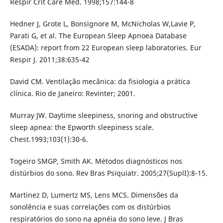
Respir Crit Care Med. 1998;157:144-8
Hedner J, Grote L, Bonsignore M, McNicholas W,Lavie P,
Parati G, et al. The European Sleep Apnoea Database
(ESADA): report from 22 European sleep laboratories. Eur
Respir J. 2011;38:635-42
David CM. Ventilação mecânica: da fisiologia a prática
clínica. Rio de Janeiro: Revinter; 2001.
Murray JW. Daytime sleepiness, snoring and obstructive
sleep apnea: the Epworth sleepiness scale.
Chest.1993;103(1):30-6.
Togeiro SMGP, Smith AK. Métodos diagnósticos nos
distúrbios do sono. Rev Bras Psiquiatr. 2005;27(SuplI):8-15.
Martinez D, Lumertz MS, Lens MCS. Dimensões da
sonolência e suas correlações com os distúrbios
respiratórios do sono na apnéia do sono leve. J Bras