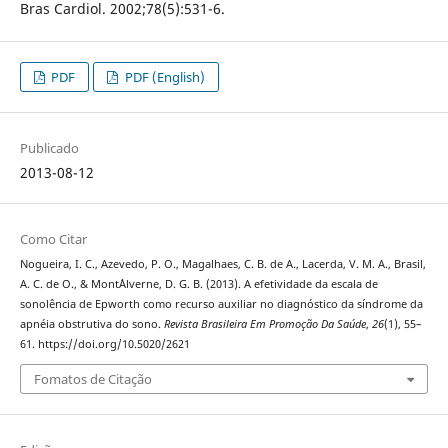
Bras Cardiol. 2002;78(5):531-6.
PDF
PDF (English)
Publicado
2013-08-12
Como Citar
Nogueira, I. C., Azevedo, P. O., Magalhaes, C. B. de A., Lacerda, V. M. A., Brasil,
A. C. de O., & Mont´Alverne, D. G. B. (2013). A efetividade da escala de
sonolência de Epworth como recurso auxiliar no diagnóstico da síndrome da
apnéia obstrutiva do sono.
Revista Brasileira Em Promoção Da Saúde
,
26
(1), 55–
61. https://doi.org/10.5020/2621
Fomatos de Citação