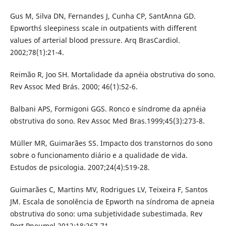
Gus M, Silva DN, Fernandes J, Cunha CP, Sant´Anna GD.
Epworth´s sleepiness scale in outpatients with different
values of arterial blood pressure. Arq BrasCardiol.
2002;78(1):21-4.
Reimão R, Joo SH. Mortalidade da apnéia obstrutiva do sono.
Rev Assoc Med Brás. 2000; 46(1):52-6.
Balbani APS, Formigoni GGS. Ronco e síndrome da apnéia
obstrutiva do sono. Rev Assoc Med Bras.1999;45(3):273-8.
Müller MR, Guimarães SS. Impacto dos transtornos do sono
sobre o funcionamento diário e a qualidade de vida.
Estudos de psicologia. 2007;24(4):519-28.
Guimarães C, Martins MV, Rodrigues LV, Teixeira F, Santos
JM. Escala de sonolência de Epworth na síndroma de apneia
obstrutiva do sono: uma subjetividade subestimada. Rev
Port Pneumol.2012;18:267-71