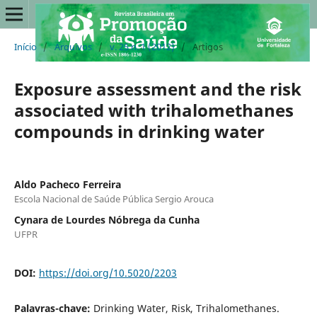
Início
/
Arquivos
/
v. 25 n. 1 (2012)
/
Artigos
Exposure assessment and the risk
associated with trihalomethanes
compounds in drinking water
Aldo Pacheco Ferreira
Escola Nacional de Saúde Pública Sergio Arouca
Cynara de Lourdes Nóbrega da Cunha
UFPR
DOI:
https://doi.org/10.5020/2203
Palavras-chave:
Drinking Water, Risk, Trihalomethanes.