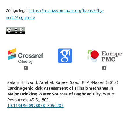
Código legal:
https://creativecommons.org/licenses/by-
nc/4.0/legalcode
1
1
Salam H. Ewaid, Adel M. Rabee, Saadi K. Al-Naseri (2018)
Carcinogenic Risk Assessment of Trihalomethanes in
Major Drinking Water Sources of Baghdad City.
Water
Resources,
45
(5),
803.
10.1134/S0097807818050202