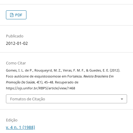
PDF
Publicado
2012-01-02
Como Citar
Gomes, I. L. de P., Rouqueyrd, M. Z., Veras, F. M. F., & Guedes, E. E. (2012).
Foco autócone de esquistossomose em Fortaleza.
Revista Brasileira Em
Promoção Da Saúde
,
4
(1), 45–48. Recuperado de
https://ojs.unifor.br/RBPS/article/view/1468
Fomatos de Citação
Edição
v. 4 n. 1 (1988)