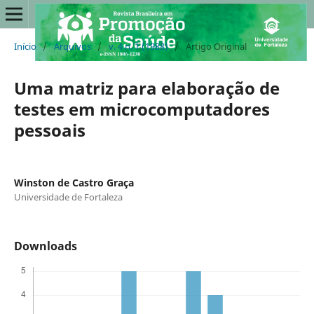
Início
/
Arquivos
/
v. 4 n. 1 (1988)
/
Artigo Original
Uma matriz para elaboração de
testes em microcomputadores
pessoais
Winston de Castro Graça
Universidade de Fortaleza
Downloads