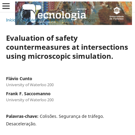
Início
/
Arquivos
/
v. 28 n. 1 (2007)
/
Artigos
Evaluation of safety
countermeasures at intersections
using microscopic simulation.
Flávio Cunto
University of Waterloo 200
Frank F. Saccomanno
University of Waterloo 200
Palavras-chave:
Colisões. Segurança de tráfego.
Desaceleração.