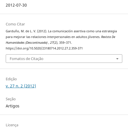
2012-07-30
Como Citar
Garduño, M. de L. V. (2012). La comunicación asertiva como una estrategia
para mejorar las relaciones interpersonales en adultos jóvenes.
Revista De
Humanidades (Descontinuada)
,
27
(2), 359–371.
https://doi.org/10.5020/23180714.2012.27.2.359-371
Fomatos de Citação
Edição
v. 27 n. 2 (2012)
Seção
Artigos
Licença