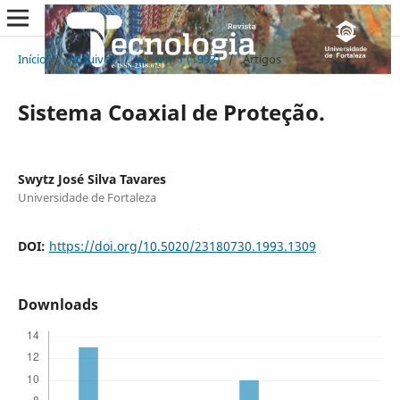
Início
/
Arquivos
/
v. 14 n. 1 (1993)
/
Artigos
Sistema Coaxial de Proteção.
Swytz José Silva Tavares
Universidade de Fortaleza
DOI:
https://doi.org/10.5020/23180730.1993.1309
Downloads